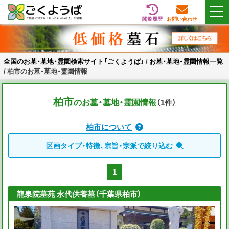
閲覧履歴
お問い合わせ
Skip
全国のお墓・墓地・霊園検索サイト「ごくようば」
ご供養をもっと身近に
to
content
全国のお墓・墓地・霊園検索サイト「ごくようば」
/
お墓・墓地・霊園情報一覧
/
柏市のお墓・墓地・霊園情報
柏市
のお墓・墓地・霊園情報
（1
件
）
柏市について
区画タイプ・特徴、宗旨・宗派で絞り込む
1
龍泉院墓苑 永代供養墓（千葉県柏市）