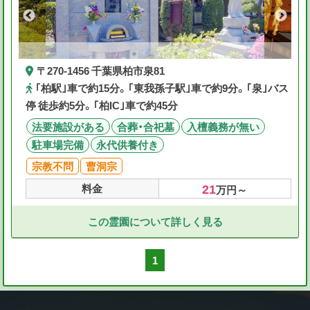
〒270-1456 千葉県柏市泉81
｢柏駅｣車で約15分。｢東我孫子駅｣車で約9分。｢泉｣バス
停 徒歩約5分。｢柏IC｣車で約45分
法要施設がある
合葬・合祀墓
入檀義務が無い
駐車場完備
永代供養付き
宗教不問
曹洞宗
21
料金
万円～
この霊園について詳しく見る
1