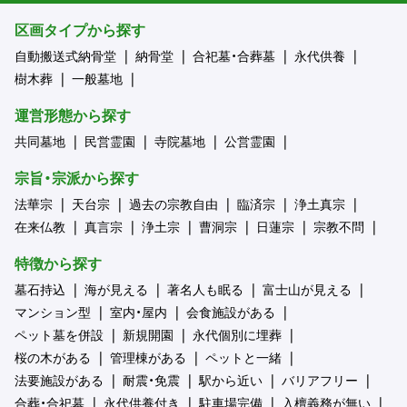
区画タイプから探す
自動搬送式納骨堂
納骨堂
合祀墓・合葬墓
永代供養
樹木葬
一般墓地
運営形態から探す
共同墓地
民営霊園
寺院墓地
公営霊園
宗旨・宗派から探す
法華宗
天台宗
過去の宗教自由
臨済宗
浄土真宗
在来仏教
真言宗
浄土宗
曹洞宗
日蓮宗
宗教不問
特徴から探す
墓石持込
海が見える
著名人も眠る
富士山が見える
マンション型
室内・屋内
会食施設がある
ペット墓を併設
新規開園
永代個別に埋葬
桜の木がある
管理棟がある
ペットと一緒
法要施設がある
耐震・免震
駅から近い
バリアフリー
合葬・合祀墓
永代供養付き
駐車場完備
入檀義務が無い