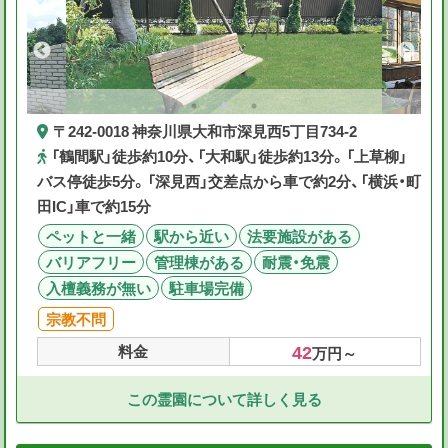
〒242-0018 神奈川県大和市深見西5丁目734-2
「鶴間駅」徒歩約10分、「大和駅」徒歩約13分。「上草柳」
バス停徒歩5分。「深見西」交差点から車で約2分、「横浜・町
田IC」車で約15分
ペットと一緒
駅から近い
法要施設がある
バリアフリー
管理棟がある
耐震・免震
入檀義務が無い
駐車場完備
宗教不問
42
料金
万円～
この霊園について詳しく見る