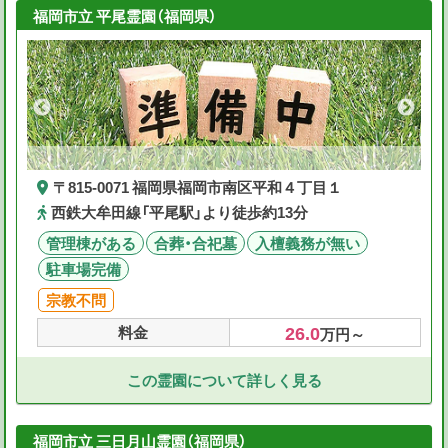
福岡市立 平尾霊園（福岡県）
〒815-0071 福岡県福岡市南区平和４丁目１
西鉄大牟田線「平尾駅」より徒歩約13分
管理棟がある
合葬・合祀墓
入檀義務が無い
駐車場完備
宗教不問
26.0
料金
万円～
この霊園について詳しく見る
福岡市立 三日月山霊園（福岡県）