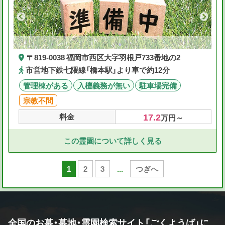
〒819-0038 福岡市西区大字羽根戸733番地の2
市営地下鉄七隈線「橋本駅」より車で約12分
管理棟がある
入檀義務が無い
駐車場完備
宗教不問
17.2
料金
万円～
この霊園について詳しく見る
1
2
3
...
つぎへ
全国のお墓・墓地・霊園検索サイト「ごくようば」に