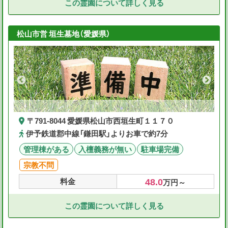
この霊園について詳しく見る
松山市営 垣生墓地（愛媛県）
〒791-8044 愛媛県松山市西垣生町１１７０
伊予鉄道郡中線「鎌田駅」よりお車で約7分
管理棟がある
入檀義務が無い
駐車場完備
宗教不問
48.0
料金
万円～
この霊園について詳しく見る