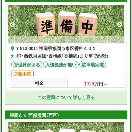
〒813-0011 福岡県福岡市東区香椎４０２
JR・西鉄貝塚線・香椎線「香椎駅」より車で約5分
管理棟がある
入檀義務が無い
駐車場完備
宗教不問
17.5
料金
万円～
この霊園について詳しく見る
福岡市立 西部霊園（西区）