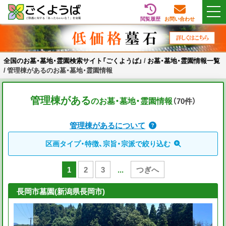
閲覧履歴
お問い合わせ
Skip
全国のお墓・墓地・霊園検索サイト「ごくようば」
ご供養をもっと身近に
to
content
全国のお墓・墓地・霊園検索サイト「ごくようば」
/
お墓・墓地・霊園情報一覧
/
管理棟があるのお墓・墓地・霊園情報
管理棟がある
のお墓・墓地・霊園情報
（70
件
）
管理棟があるについて
区画タイプ・特徴、宗旨・宗派で絞り込む
1
2
3
...
つぎへ
長岡市墓園(新潟県長岡市)