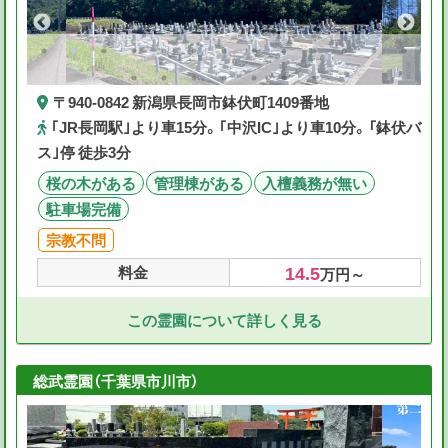
〒940-0842 新潟県長岡市鉢伏町1409番地
｢JR長岡駅｣より車15分。｢中沢IC｣より車10分。「鉢伏バ
ス｣停 徒歩3分
桜の木がある
管理棟がある
入檀義務が無い
駐車場完備
宗教不問
14.5
料金
万円～
この霊園について詳しく見る
総武霊園（千葉県市川市）