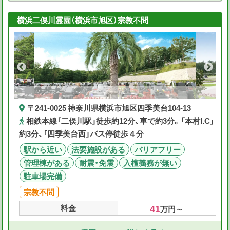
横浜二俣川霊園（横浜市旭区）宗教不問
〒241-0025 神奈川県横浜市旭区四季美台104-13
相鉄本線「二俣川駅」徒歩約12分、車で約3分。「本村I.C」
約3分、「四季美台西」バス停徒歩４分
駅から近い
法要施設がある
バリアフリー
管理棟がある
耐震・免震
入檀義務が無い
駐車場完備
宗教不問
41
料金
万円～