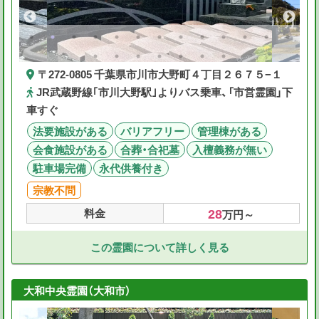
〒272-0805 千葉県市川市大野町４丁目２６７５−１
JR武蔵野線｢市川大野駅｣よりバス乗車、「市営霊園」下
車すぐ
法要施設がある
バリアフリー
管理棟がある
会食施設がある
合葬・合祀墓
入檀義務が無い
駐車場完備
永代供養付き
宗教不問
28
料金
万円～
この霊園について詳しく見る
大和中央霊園（大和市）