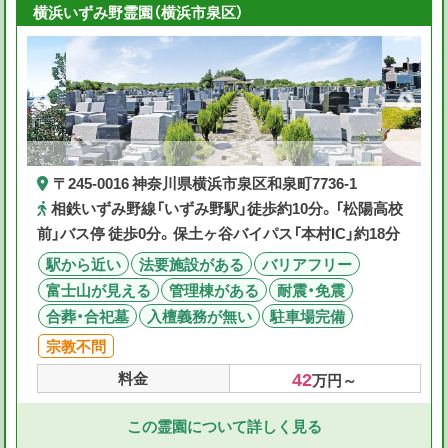
横浜いずみ野霊園（横浜市泉区）
〒245-0016 神奈川県横浜市泉区和泉町7736-1
相鉄いずみ野線「いずみ野駅」徒歩約10分。「松陽高校
前」バス停 徒歩0分。保土ヶ谷バイパス「本村IC」約18分
駅から近い
法要施設がある
バリアフリー
富士山が見える
管理棟がある
耐震・免震
合葬・合祀墓
入檀義務が無い
駐車場完備
宗教不問
42
料金
万円～
この霊園について詳しく見る