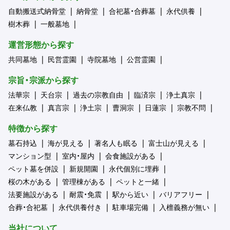
自動搬送式納骨堂
納骨堂
合祀墓・合葬墓
永代供養
樹木葬
一般墓地
運営形態から探す
共同墓地
民営霊園
寺院墓地
公営霊園
宗旨・宗派から探す
法華宗
天台宗
過去の宗教自由
臨済宗
浄土真宗
在来仏教
真言宗
浄土宗
曹洞宗
日蓮宗
宗教不問
特徴から探す
墓石持込
海が見える
著名人も眠る
富士山が見える
マンション型
室内・屋内
会食施設がある
ペット墓を併設
新規開園
永代個別に埋葬
桜の木がある
管理棟がある
ペットと一緒
法要施設がある
耐震・免震
駅から近い
バリアフリー
合葬・合祀墓
永代供養付き
駐車場完備
入檀義務が無い
当社について