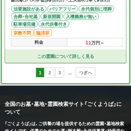
法要施設がある
バリアフリー
永代個別に埋葬
合葬・合祀墓
新規開園
入檀義務が無い
駐車場完備
永代供養付き
宗教不問
臨済宗
11
料金
万円～
この霊園について詳しく見る
1
2
3
...
つぎへ
全国のお墓・墓地・霊園検索サイト「ごくようば」に
ついて
「ごくようば」は、ご供養の場を提供するための霊園・墓地検索
サイトです。供養のためのお墓・樹木葬・永代供養墓・納骨堂な