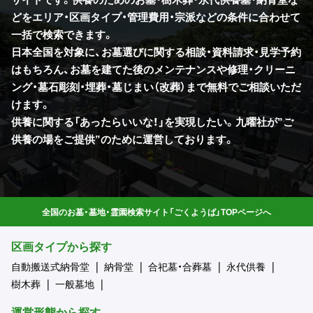
どをエリア・区画タイプ・管理費用・宗派などの条件に合わせて
一括で検索できます。
日本全国を対象に、お墓選びに関する相談・資料請求・見学予約
はもちろん、お墓を建てた後のメンテナンスや修理・クリーニ
ング・墓石彫刻・埋葬・墓じまい（改葬）まで無料でご相談いただ
けます。
供養に関する「あったらいいな！」を実現したい。九曜社が”ご
供養の場をご提供”のために運営しております。
全国のお墓・墓地・霊園検索サイト「ごくようば」TOPページへ
区画タイプから探す
自動搬送式納骨堂
納骨堂
合祀墓・合葬墓
永代供養
樹木葬
一般墓地
運営形態から探す