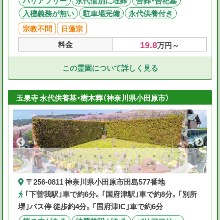
バリアフリー
永代個別に埋葬
合葬・合祀墓
入檀義務が無い
駐車場完備
永代供養付き
宗教不問
日蓮宗
19.8
料金
万円～
この霊園について詳しく見る
玉泉寺 永代供養墓・樹木葬（神奈川県小田原市）
〒256-0811 神奈川県小田原市田島577番地
｢下曽我駅｣車で約6分。｢国府津駅｣車で約8分。｢別所
堺｣バス停 徒歩約4分。｢国府津IC｣車で約6分