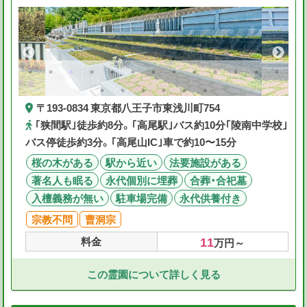
〒193-0834 東京都八王子市東浅川町754
｢狭間駅｣徒歩約8分。｢高尾駅｣バス約10分｢陵南中学校｣
バス停徒歩約3分。｢高尾山IC｣車で約10〜15分
桜の木がある
駅から近い
法要施設がある
著名人も眠る
永代個別に埋葬
合葬・合祀墓
入檀義務が無い
駐車場完備
永代供養付き
宗教不問
曹洞宗
11
料金
万円～
この霊園について詳しく見る