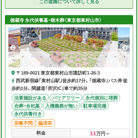
この霊園について詳しく見る
徳蔵寺 永代供養墓・樹木葬（東京都東村山市）
〒189-0021 東京都東村山市諏訪町1-26-3
西武新宿線｢東村山駅｣徒歩約17分。｢徳蔵寺｣バス停 徒
歩約1分。関越道｢所沢IC｣車で約35分
法要施設がある
バリアフリー
永代個別に埋葬
合葬・合祀墓
入檀義務が無い
駐車場完備
永代供養付き
宗教不問
臨済宗
11
料金
万円～