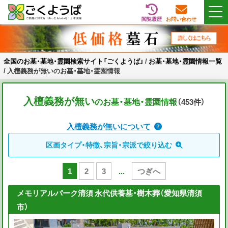
閲覧履歴
お問い合わせ
Skip
全国のお墓・墓地・霊園検索サイト「ごくようば」
ご供養をもっと身近に
to
content
全国のお墓・墓地・霊園検索サイト「ごくようば」
/
お墓・墓地・霊園情報一覧
/
入檀義務が無いのお墓・墓地・霊園情報
入檀義務が無い
のお墓・墓地・霊園情報
（453
件
）
入檀義務が無いについて
区画タイプ・特徴、宗旨・宗派で絞り込む
1
2
3
...
つぎへ
メモリアルパーク清須 永代供養墓・樹木葬（愛知県清須
市）