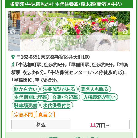
多聞院・牛込四恩の杜 永代供養墓・樹木葬（新宿区牛込）
〒162-0851 東京都新宿区弁天町100
｢牛込柳町駅｣徒歩約5分。｢早稲田駅｣徒歩約8分。｢神楽
坂駅｣徒歩約9分。｢牛込保健センター｣バス停徒歩約1分。
｢早稲田IC｣車で約5分。
駅から近い
法要施設がある
著名人も眠る
永代個別に埋葬
合葬・合祀墓
入檀義務が無い
駐車場完備
永代供養付き
宗教不問
真言宗
11
料金
万円～