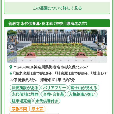
この霊園について詳しく見る
善教寺 永代供養墓・樹木葬（神奈川県海老名市）
〒243-0410 神奈川県海老名市杉久保北2-5-7
｢海老名駅｣車で約10分。｢社家駅｣車で約8分。｢城山｣バ
ス停 徒歩約3分。｢海老名IC｣車で約7分
法要施設がある
バリアフリー
富士山が見える
永代個別に埋葬
合葬・合祀墓
入檀義務が無い
駐車場完備
永代供養付き
宗教不問
浄土宗