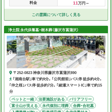
11
料金
万円～
この霊園について詳しく見る
浄土院 永代供養墓・樹木葬（藤沢市菖蒲沢）
〒252-0823 神奈川県藤沢市菖蒲沢890
｢湘南台駅｣車で約9分。｢公民館前｣バス停 徒歩約4分。
｢仲之桜｣バス停 徒歩約7分。｢綾瀬スマートIC｣車で約15
分
ペットと一緒
法要施設がある
バリアフリー
富士山が見える
永代個別に埋葬
合葬・合祀墓