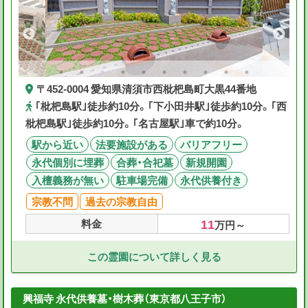
〒452-0004 愛知県清須市西枇杷島町大黒44番地
｢枇杷島駅｣徒歩約10分。｢下小田井駅｣徒歩約10分。｢西
枇杷島駅｣徒歩約10分。｢名古屋駅｣車で約10分。
駅から近い
法要施設がある
バリアフリー
永代個別に埋葬
合葬・合祀墓
新規開園
入檀義務が無い
駐車場完備
永代供養付き
宗教不問
過去の宗教自由
11
料金
万円～
この霊園について詳しく見る
興福寺 永代供養墓・樹木葬（東京都八王子市）