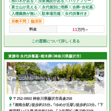
桜の木がある
法要施設がある
バリアフリー
富士山が見える
永代個別に埋葬
合葬・合祀墓
入檀義務が無い
駐車場完備
永代供養付き
宗教不問
臨済宗
11
料金
万円～
この霊園について詳しく見る
東勝寺 永代供養墓・樹木葬（神奈川県藤沢市）
〒252-0802 神奈川県藤沢市高倉258
｢湘南台駅｣徒歩約15分。｢ゆめが丘駅｣徒歩約13分。｢下
飯田駅｣バス停 徒歩約13分。｢上矢部IC｣車で約23分