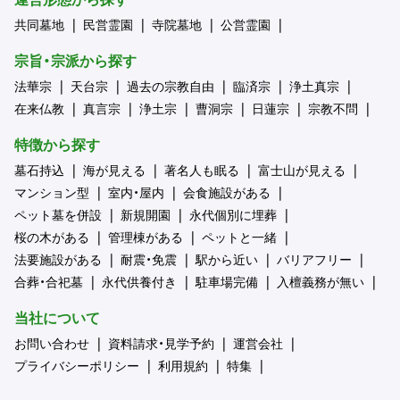
共同墓地
民営霊園
寺院墓地
公営霊園
宗旨・宗派から探す
法華宗
天台宗
過去の宗教自由
臨済宗
浄土真宗
在来仏教
真言宗
浄土宗
曹洞宗
日蓮宗
宗教不問
特徴から探す
墓石持込
海が見える
著名人も眠る
富士山が見える
マンション型
室内・屋内
会食施設がある
ペット墓を併設
新規開園
永代個別に埋葬
桜の木がある
管理棟がある
ペットと一緒
法要施設がある
耐震・免震
駅から近い
バリアフリー
合葬・合祀墓
永代供養付き
駐車場完備
入檀義務が無い
当社について
お問い合わせ
資料請求・見学予約
運営会社
プライバシーポリシー
利用規約
特集