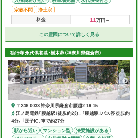
入檀義務が無い
駐車場完備
永代供養付き
宗教不問
浄土宗
11
料金
万円～
この霊園について詳しく見る
勧行寺 永代供養墓・樹木葬（神奈川県鎌倉市）
〒248-0033 神奈川県鎌倉市腰越2-19-15
江ノ島電鉄｢腰越駅｣徒歩約2分。｢腰越駅｣バス停 徒歩約
4分。｢逗子IC｣車で約27分
駅から近い
マンション型
法要施設がある