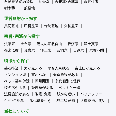
自動搬送式納骨堂
納骨堂
合祀墓・合葬墓
永代供養
樹木葬
一般墓地
運営形態から探す
共同墓地
民営霊園
寺院墓地
公営霊園
宗旨・宗派から探す
法華宗
天台宗
過去の宗教自由
臨済宗
浄土真宗
在来仏教
真言宗
浄土宗
曹洞宗
日蓮宗
宗教不問
特徴から探す
墓石持込
海が見える
著名人も眠る
富士山が見える
マンション型
室内・屋内
会食施設がある
ペット墓を併設
新規開園
永代個別に埋葬
桜の木がある
管理棟がある
ペットと一緒
法要施設がある
耐震・免震
駅から近い
バリアフリー
合葬・合祀墓
永代供養付き
駐車場完備
入檀義務が無い
当社について