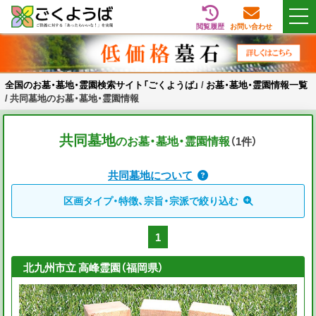
閲覧履歴
お問い合わせ
Skip
全国のお墓・墓地・霊園検索サイト「ごくようば」
ご供養をもっと身近に
to
content
全国のお墓・墓地・霊園検索サイト「ごくようば」
/
お墓・墓地・霊園情報一覧
/
共同墓地のお墓・墓地・霊園情報
共同墓地
のお墓・墓地・霊園情報
（1
件
）
共同墓地について
区画タイプ・特徴、宗旨・宗派で絞り込む
1
北九州市立 高峰霊園（福岡県）