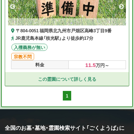
〒804-0051 福岡県北九州市戸畑区高峰3丁目9番
JR鹿児島本線「枝光駅」より徒歩約17分
入檀義務が無い
宗教不問
11.5
料金
万円～
この霊園について詳しく見る
1
全国のお墓・墓地・霊園検索サイト「ごくようば」に