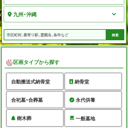
九州・沖縄
検索
区画タイプから探す
自動搬送式納骨堂
納骨堂
合祀墓・合葬墓
永代供養
樹木葬
一般墓地