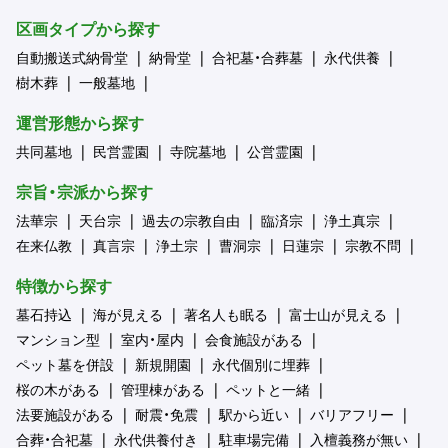
区画タイプから探す
自動搬送式納骨堂
納骨堂
合祀墓・合葬墓
永代供養
樹木葬
一般墓地
運営形態から探す
共同墓地
民営霊園
寺院墓地
公営霊園
宗旨・宗派から探す
法華宗
天台宗
過去の宗教自由
臨済宗
浄土真宗
在来仏教
真言宗
浄土宗
曹洞宗
日蓮宗
宗教不問
特徴から探す
墓石持込
海が見える
著名人も眠る
富士山が見える
マンション型
室内・屋内
会食施設がある
ペット墓を併設
新規開園
永代個別に埋葬
桜の木がある
管理棟がある
ペットと一緒
法要施設がある
耐震・免震
駅から近い
バリアフリー
合葬・合祀墓
永代供養付き
駐車場完備
入檀義務が無い