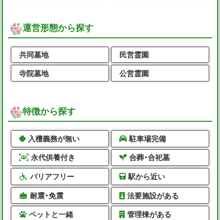
運営形態から探す
共同墓地
民営霊園
寺院墓地
公営霊園
特徴から探す
入檀義務が無い
駐車場完備
永代供養付き
合葬・合祀墓
バリアフリー
駅から近い
耐震・免震
法要施設がある
ペットと一緒
管理棟がある