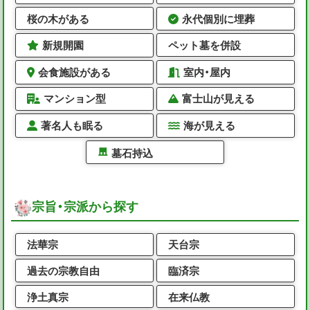
桜の木がある
永代個別に埋葬
新規開園
ペット墓を併設
会食施設がある
室内・屋内
マンション型
富士山が見える
著名人も眠る
海が見える
墓石持込
宗旨・宗派から探す
法華宗
天台宗
過去の宗教自由
臨済宗
浄土真宗
在来仏教