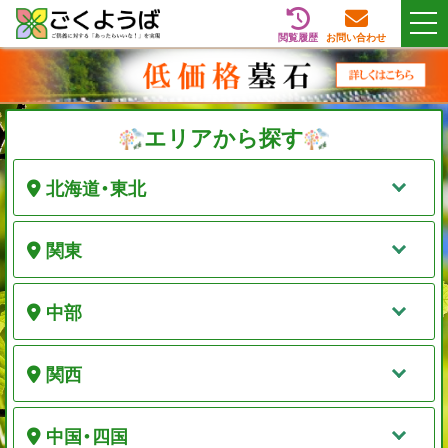
閲覧履歴
お問い合わせ
Skip
全国のお墓・墓地・霊園検索サイト「ごくようば」
ご供養をもっと身近に
to
content
エリアから探す
北海道・東北
関東
中部
関西
中国・四国