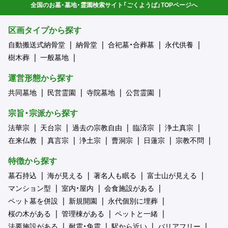
全国のお墓・墓地・霊園検索サイト「ごくようば」TOPページへ
区画タイプから探す
自動搬送式納骨堂
納骨堂
合祀墓・合葬墓
永代供養
樹木葬
一般墓地
運営形態から探す
共同墓地
民営霊園
寺院墓地
公営霊園
宗旨・宗派から探す
法華宗
天台宗
過去の宗教自由
臨済宗
浄土真宗
在来仏教
真言宗
浄土宗
曹洞宗
日蓮宗
宗教不問
特徴から探す
墓石持込
海が見える
著名人も眠る
富士山が見える
マンション型
室内・屋内
会食施設がある
ペット墓を併設
新規開園
永代個別に埋葬
桜の木がある
管理棟がある
ペットと一緒
法要施設がある
耐震・免震
駅から近い
バリアフリー