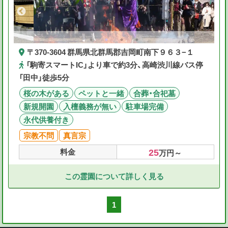
〒370-3604 群馬県北群馬郡吉岡町南下９６３−１
「駒寄スマートIC」より車で約3分、高崎渋川線バス停
「田中」徒歩5分
桜の木がある
ペットと一緒
合葬・合祀墓
新規開園
入檀義務が無い
駐車場完備
永代供養付き
宗教不問
真言宗
25
料金
万円～
この霊園について詳しく見る
1