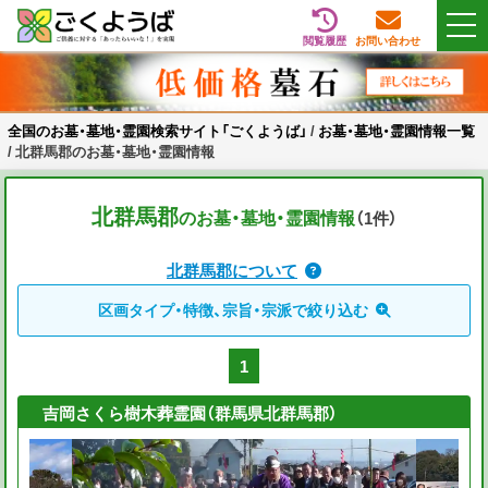
閲覧履歴
お問い合わせ
Skip
全国のお墓・墓地・霊園検索サイト「ごくようば」
ご供養をもっと身近に
to
content
全国のお墓・墓地・霊園検索サイト「ごくようば」
/
お墓・墓地・霊園情報一覧
/
北群馬郡のお墓・墓地・霊園情報
北群馬郡
のお墓・墓地・霊園情報
（1
件
）
北群馬郡について
区画タイプ・特徴、宗旨・宗派で絞り込む
1
吉岡さくら樹木葬霊園（群馬県北群馬郡）