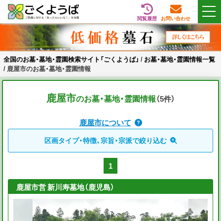
閲覧履歴
お問い合わせ
Skip
全国のお墓・墓地・霊園検索サイト「ごくようば」
ご供養をもっと身近に
to
content
全国のお墓・墓地・霊園検索サイト「ごくようば」
/
お墓・墓地・霊園情報一覧
/
鹿屋市のお墓・墓地・霊園情報
鹿屋市
のお墓・墓地・霊園情報
（5
件
）
鹿屋市について
区画タイプ・特徴、宗旨・宗派で絞り込む
1
鹿屋市営 新川寿墓地（鹿児島）