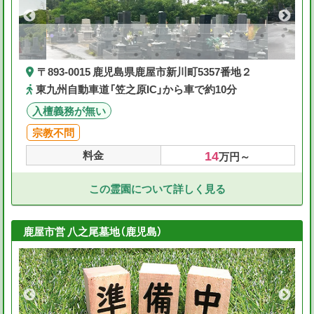
〒893-0015 鹿児島県鹿屋市新川町5357番地２
東九州自動車道「笠之原IC」から車で約10分
入檀義務が無い
宗教不問
14
料金
万円～
この霊園について詳しく見る
鹿屋市営 八之尾墓地（鹿児島）