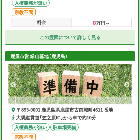
入檀義務が無い
宗教不問
8
料金
万円～
この霊園について詳しく見る
鹿屋市営 緑山墓地（鹿児島）
〒893-0001 鹿児島県鹿屋市古前城町4611 番地
大隅縦貫道「笠之原IC」から車で約10分
入檀義務が無い
駐車場完備
宗教不問