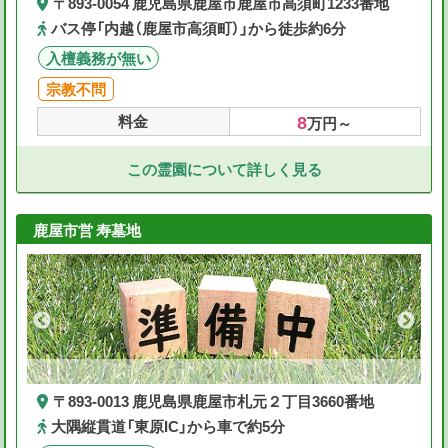
〒893-0054 鹿児島県鹿屋市鹿屋市高須町1233番地
バス停「内越（鹿屋市高須町）」から徒歩約6分
入檀義務が無い
宗教不問
8
料金
万円～
この霊園について詳しく見る
鹿屋市営 寿墓地
〒893-0013 鹿児島県鹿屋市札元２丁目3660番地
大隅縦貫道「東原IC」から車で約5分