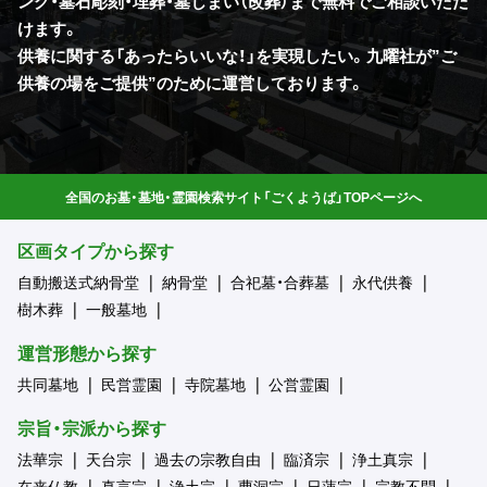
ング・墓石彫刻・埋葬・墓じまい（改葬）まで無料でご相談いただ
けます。
供養に関する「あったらいいな！」を実現したい。九曜社が”ご
供養の場をご提供”のために運営しております。
全国のお墓・墓地・霊園検索サイト「ごくようば」TOPページへ
区画タイプから探す
自動搬送式納骨堂
納骨堂
合祀墓・合葬墓
永代供養
樹木葬
一般墓地
運営形態から探す
共同墓地
民営霊園
寺院墓地
公営霊園
宗旨・宗派から探す
法華宗
天台宗
過去の宗教自由
臨済宗
浄土真宗
在来仏教
真言宗
浄土宗
曹洞宗
日蓮宗
宗教不問