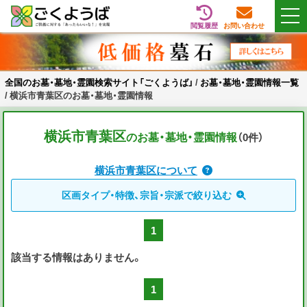
閲覧履歴
お問い合わせ
Skip
全国のお墓・墓地・霊園検索サイト「ごくようば」
ご供養をもっと身近に
to
content
全国のお墓・墓地・霊園検索サイト「ごくようば」
/
お墓・墓地・霊園情報一覧
/
横浜市青葉区のお墓・墓地・霊園情報
横浜市青葉区
のお墓・墓地・霊園情報
（0
件
）
横浜市青葉区について
区画タイプ・特徴、宗旨・宗派で絞り込む
1
該当する情報はありません。
1