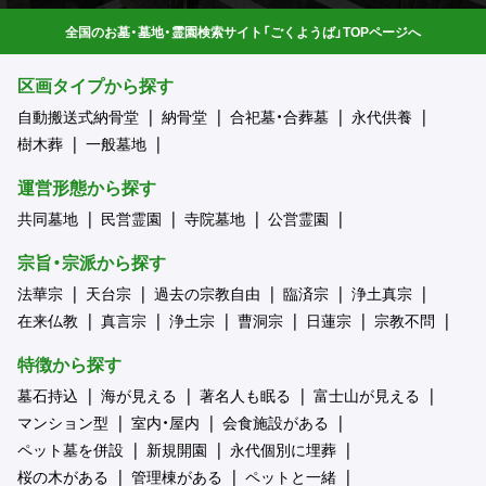
全国のお墓・墓地・霊園検索サイト「ごくようば」TOPページへ
区画タイプから探す
自動搬送式納骨堂
納骨堂
合祀墓・合葬墓
永代供養
樹木葬
一般墓地
運営形態から探す
共同墓地
民営霊園
寺院墓地
公営霊園
宗旨・宗派から探す
法華宗
天台宗
過去の宗教自由
臨済宗
浄土真宗
在来仏教
真言宗
浄土宗
曹洞宗
日蓮宗
宗教不問
特徴から探す
墓石持込
海が見える
著名人も眠る
富士山が見える
マンション型
室内・屋内
会食施設がある
ペット墓を併設
新規開園
永代個別に埋葬
桜の木がある
管理棟がある
ペットと一緒