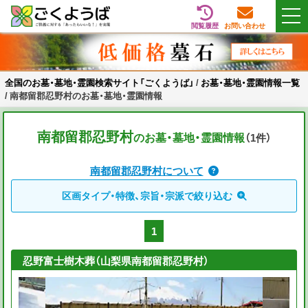
閲覧履歴
お問い合わせ
Skip
全国のお墓・墓地・霊園検索サイト「ごくようば」
ご供養をもっと身近に
to
content
全国のお墓・墓地・霊園検索サイト「ごくようば」
/
お墓・墓地・霊園情報一覧
/
南都留郡忍野村のお墓・墓地・霊園情報
南都留郡忍野村
のお墓・墓地・霊園情報
（1
件
）
南都留郡忍野村について
区画タイプ・特徴、宗旨・宗派で絞り込む
1
忍野富士樹木葬（山梨県南都留郡忍野村）