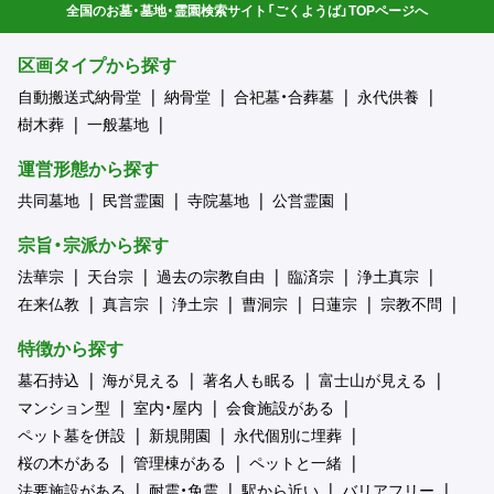
全国のお墓・墓地・霊園検索サイト「ごくようば」TOPページへ
区画タイプから探す
自動搬送式納骨堂
納骨堂
合祀墓・合葬墓
永代供養
樹木葬
一般墓地
運営形態から探す
共同墓地
民営霊園
寺院墓地
公営霊園
宗旨・宗派から探す
法華宗
天台宗
過去の宗教自由
臨済宗
浄土真宗
在来仏教
真言宗
浄土宗
曹洞宗
日蓮宗
宗教不問
特徴から探す
墓石持込
海が見える
著名人も眠る
富士山が見える
マンション型
室内・屋内
会食施設がある
ペット墓を併設
新規開園
永代個別に埋葬
桜の木がある
管理棟がある
ペットと一緒
法要施設がある
耐震・免震
駅から近い
バリアフリー