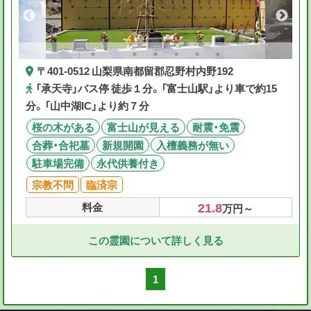
〒401-0512 山梨県南都留郡忍野村内野192
「承天寺」バス停 徒歩１分。「富士山駅」より車で約15
分。「山中湖IC」より約７分
桜の木がある
富士山が見える
耐震・免震
合葬・合祀墓
新規開園
入檀義務が無い
駐車場完備
永代供養付き
宗教不問
臨済宗
21.8
料金
万円～
この霊園について詳しく見る
1