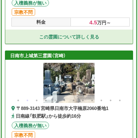
入檀義務が無い
宗教不問
4.5
料金
万円～
この霊園について詳しく見る
日南市上城第三霊園（宮崎）
〒889-3143 宮崎県日南市大字楠原2060番地1
日南線「飫肥駅」から徒歩約16分
入檀義務が無い
宗教不問