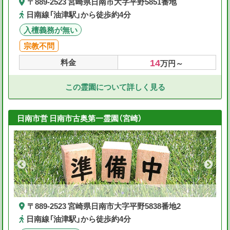
〒889-2523 宮崎県日南市大字平野5851番地
日南線「油津駅」から徒歩約4分
入檀義務が無い
宗教不問
14
料金
万円～
この霊園について詳しく見る
日南市営 日南市古奥第一霊園（宮崎）
〒889-2523 宮崎県日南市大字平野5838番地2
日南線「油津駅」から徒歩約4分