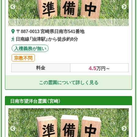
〒887-0013 宮崎県日南市541番地
日南線「油津駅」から徒歩約8分
入檀義務が無い
宗教不問
4.5
料金
万円～
この霊園について詳しく見る
日南市望洋台霊園（宮崎）