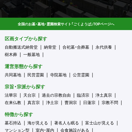
全国のお墓・墓地・霊園検索サイト「ごくようば」TOPページへ
区画タイプから探す
自動搬送式納骨堂
納骨堂
合祀墓・合葬墓
永代供養
樹木葬
一般墓地
運営形態から探す
共同墓地
民営霊園
寺院墓地
公営霊園
宗旨・宗派から探す
法華宗
天台宗
過去の宗教自由
臨済宗
浄土真宗
在来仏教
真言宗
浄土宗
曹洞宗
日蓮宗
宗教不問
特徴から探す
墓石持込
海が見える
著名人も眠る
富士山が見える
マンション型
室内・屋内
会食施設がある