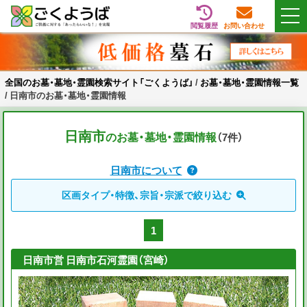
閲覧履歴
お問い合わせ
Skip
全国のお墓・墓地・霊園検索サイト「ごくようば」
ご供養をもっと身近に
to
content
全国のお墓・墓地・霊園検索サイト「ごくようば」
/
お墓・墓地・霊園情報一覧
/
日南市のお墓・墓地・霊園情報
日南市
のお墓・墓地・霊園情報
（7
件
）
日南市について
区画タイプ・特徴、宗旨・宗派で絞り込む
1
日南市営 日南市石河霊園（宮崎）