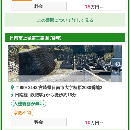
15
料金
万円～
この霊園について詳しく見る
日南市上城第二霊園（宮崎）
〒889-3143 宮崎県日南市大字楠原2030番地2
日南線「飫肥駅」から徒歩約16分
入檀義務が無い
宗教不問
10
料金
万円～