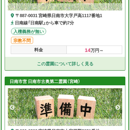
〒887-0031 宮崎県日南市大字戸高1117番地1
日南線「日南駅」から車で約7分
入檀義務が無い
宗教不問
14
料金
万円～
この霊園について詳しく見る
日南市営 日南市古奥第二霊園（宮崎）