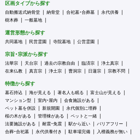
区画タイプから探す
自動搬送式納骨堂
納骨堂
合祀墓・合葬墓
永代供養
樹木葬
一般墓地
運営形態から探す
共同墓地
民営霊園
寺院墓地
公営霊園
宗旨・宗派から探す
法華宗
天台宗
過去の宗教自由
臨済宗
浄土真宗
在来仏教
真言宗
浄土宗
曹洞宗
日蓮宗
宗教不問
特徴から探す
墓石持込
海が見える
著名人も眠る
富士山が見える
マンション型
室内・屋内
会食施設がある
ペット墓を併設
新規開園
永代個別に埋葬
桜の木がある
管理棟がある
ペットと一緒
法要施設がある
耐震・免震
駅から近い
バリアフリー
合葬・合祀墓
永代供養付き
駐車場完備
入檀義務が無い