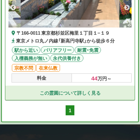
〒166-0011 東京都杉並区梅里１丁目１−１９
東京メトロ丸ノ内線「新高円寺駅」から徒歩６分
駅から近い
バリアフリー
耐震・免震
入檀義務が無い
永代供養付き
宗教不問
在来仏教
44
料金
万円～
この霊園について詳しく見る
1