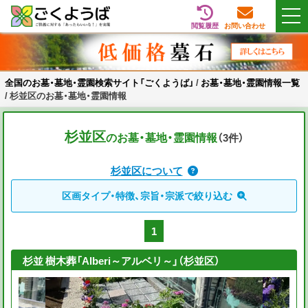
閲覧履歴
お問い合わせ
Skip
全国のお墓・墓地・霊園検索サイト「ごくようば」
ご供養をもっと身近に
to
content
全国のお墓・墓地・霊園検索サイト「ごくようば」
/
お墓・墓地・霊園情報一覧
/
杉並区のお墓・墓地・霊園情報
杉並区
のお墓・墓地・霊園情報
（3
件
）
杉並区について
区画タイプ・特徴、宗旨・宗派で絞り込む
1
杉並 樹木葬「Alberi～アルベリ～」（杉並区）