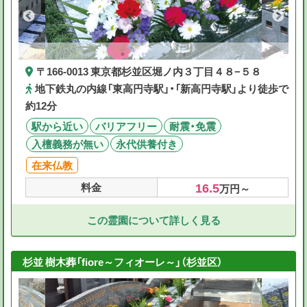
〒166-0013 東京都杉並区堀ノ内３丁目４８−５８
地下鉄丸の内線「東高円寺駅」・「新高円寺駅」より徒歩で
約12分
駅から近い
バリアフリー
耐震・免震
入檀義務が無い
永代供養付き
在来仏教
16.5
料金
万円～
この霊園について詳しく見る
杉並 樹木葬「fiore～フィオーレ～」（杉並区）