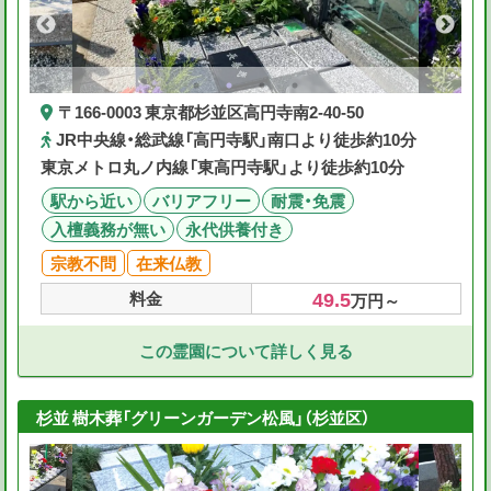
〒166-0003 東京都杉並区高円寺南2-40-50
JR中央線・総武線「高円寺駅」南口より徒歩約10分
東京メトロ丸ノ内線「東高円寺駅」より徒歩約10分
駅から近い
バリアフリー
耐震・免震
入檀義務が無い
永代供養付き
宗教不問
在来仏教
49.5
料金
万円～
この霊園について詳しく見る
杉並 樹木葬「グリーンガーデン松風」（杉並区）