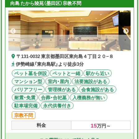
向島 たから陵苑（墨田区）宗教不問
〒131-0032 東京都墨田区東向島４丁目２０−８
伊勢崎線「東向島駅」より徒歩3分
ペット墓を併設
ペットと一緒
駅から近い
マンション型
室内・屋内
法要施設がある
バリアフリー
管理棟がある
会食施設がある
耐震・免震
合葬・合祀墓
入檀義務が無い
駐車場完備
永代供養付き
宗教不問
15
料金
万円～