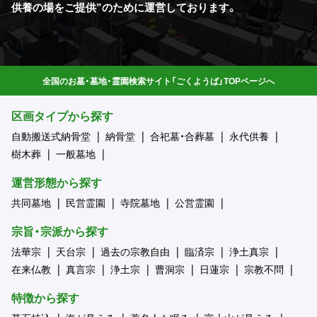
供養の場をご提供”のために運営しております。
全国のお墓・墓地・霊園検索サイト「ごくようば」TOPページへ
区画タイプから探す
自動搬送式納骨堂
納骨堂
合祀墓・合葬墓
永代供養
樹木葬
一般墓地
運営形態から探す
共同墓地
民営霊園
寺院墓地
公営霊園
宗旨・宗派から探す
法華宗
天台宗
過去の宗教自由
臨済宗
浄土真宗
在来仏教
真言宗
浄土宗
曹洞宗
日蓮宗
宗教不問
特徴から探す