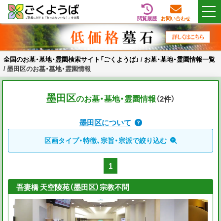
閲覧履歴
お問い合わせ
Skip
全国のお墓・墓地・霊園検索サイト「ごくようば」
ご供養をもっと身近に
to
content
全国のお墓・墓地・霊園検索サイト「ごくようば」
/
お墓・墓地・霊園情報一覧
/
墨田区のお墓・墓地・霊園情報
墨田区
のお墓・墓地・霊園情報
（2
件
）
墨田区について
区画タイプ・特徴、宗旨・宗派で絞り込む
1
吾妻橋 天空陵苑（墨田区）宗教不問