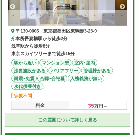
〒130-0005 東京都墨田区東駒形3-23-9
本所吾妻橋駅から徒歩2分
浅草駅から徒歩8分
東京スカイツリーまで徒歩15分
駅から近い
マンション型
室内・屋内
法要施設がある
バリアフリー
管理棟がある
耐震・免震
合葬・合祀墓
入檀義務が無い
永代供養付き
宗教不問
35
料金
万円～
この霊園について詳しく見る