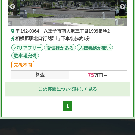
〒192-0364 八王子市南大沢三丁目1999番地2
相模原駅北口行「坂上」下車徒歩約1分
バリアフリー
管理棟がある
入檀義務が無い
駐車場完備
宗教不問
75
料金
万円～
この霊園について詳しく見る
1