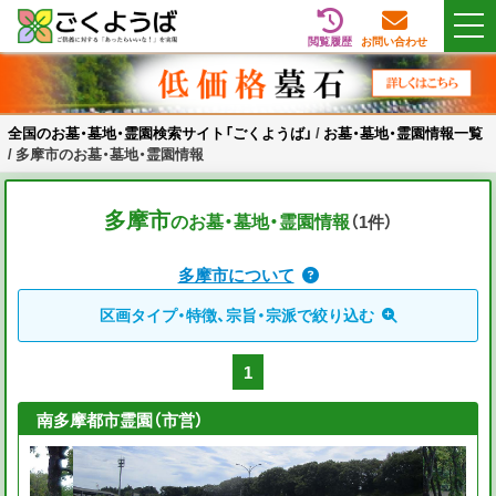
閲覧履歴
お問い合わせ
Skip
全国のお墓・墓地・霊園検索サイト「ごくようば」
ご供養をもっと身近に
to
content
全国のお墓・墓地・霊園検索サイト「ごくようば」
/
お墓・墓地・霊園情報一覧
/
多摩市のお墓・墓地・霊園情報
多摩市
のお墓・墓地・霊園情報
（1
件
）
多摩市について
区画タイプ・特徴、宗旨・宗派で絞り込む
1
南多摩都市霊園（市営）