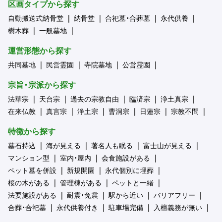
区画タイプから探す
自動搬送式納骨堂
納骨堂
合祀墓・合葬墓
永代供養
樹木葬
一般墓地
運営形態から探す
共同墓地
民営霊園
寺院墓地
公営霊園
宗旨・宗派から探す
法華宗
天台宗
過去の宗教自由
臨済宗
浄土真宗
在来仏教
真言宗
浄土宗
曹洞宗
日蓮宗
宗教不問
特徴から探す
墓石持込
海が見える
著名人も眠る
富士山が見える
マンション型
室内・屋内
会食施設がある
ペット墓を併設
新規開園
永代個別に埋葬
桜の木がある
管理棟がある
ペットと一緒
法要施設がある
耐震・免震
駅から近い
バリアフリー
合葬・合祀墓
永代供養付き
駐車場完備
入檀義務が無い