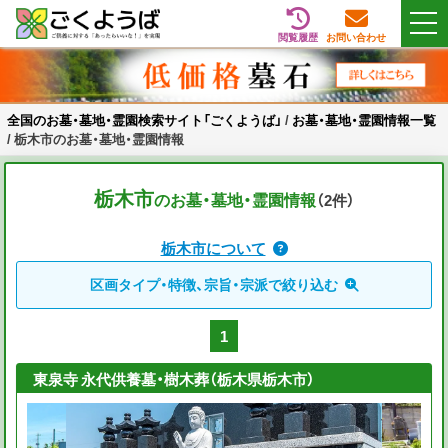
閲覧履歴
お問い合わせ
Skip
全国のお墓・墓地・霊園検索サイト「ごくようば」
ご供養をもっと身近に
to
content
全国のお墓・墓地・霊園検索サイト「ごくようば」
/
お墓・墓地・霊園情報一覧
/
栃木市のお墓・墓地・霊園情報
栃木市
のお墓・墓地・霊園情報
（2
件
）
栃木市について
区画タイプ・特徴、宗旨・宗派で絞り込む
1
東泉寺 永代供養墓・樹木葬（栃木県栃木市）