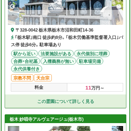
〒328-0042 栃木県栃木市沼和田町14-36
｢栃木駅｣南口 徒歩約8分。｢栃木労働基準監督署入口｣バ
ス停 徒歩6分。駐車場あり
駅から近い
法要施設がある
永代個別に埋葬
合葬・合祀墓
入檀義務が無い
駐車場完備
永代供養付き
宗教不問
天台宗
11
料金
万円～
この霊園について詳しく見る
栃木 妙唱寺アルヴェアージュ(栃木市)