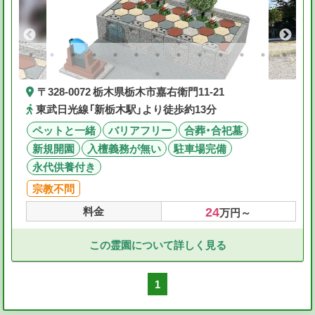
〒328-0072 栃木県栃木市嘉右衛門11-21
東武日光線「新栃木駅」より徒歩約13分
ペットと一緒
バリアフリー
合葬・合祀墓
新規開園
入檀義務が無い
駐車場完備
永代供養付き
宗教不問
24
料金
万円～
この霊園について詳しく見る
1