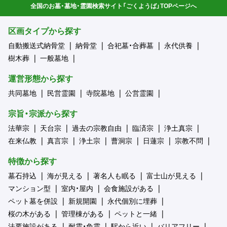
全国のお墓・墓地・霊園検索サイト「ごくようば」TOPページへ
区画タイプから探す
自動搬送式納骨堂
納骨堂
合祀墓・合葬墓
永代供養
樹木葬
一般墓地
運営形態から探す
共同墓地
民営霊園
寺院墓地
公営霊園
宗旨・宗派から探す
法華宗
天台宗
過去の宗教自由
臨済宗
浄土真宗
在来仏教
真言宗
浄土宗
曹洞宗
日蓮宗
宗教不問
特徴から探す
墓石持込
海が見える
著名人も眠る
富士山が見える
マンション型
室内・屋内
会食施設がある
ペット墓を併設
新規開園
永代個別に埋葬
桜の木がある
管理棟がある
ペットと一緒
法要施設がある
耐震・免震
駅から近い
バリアフリー