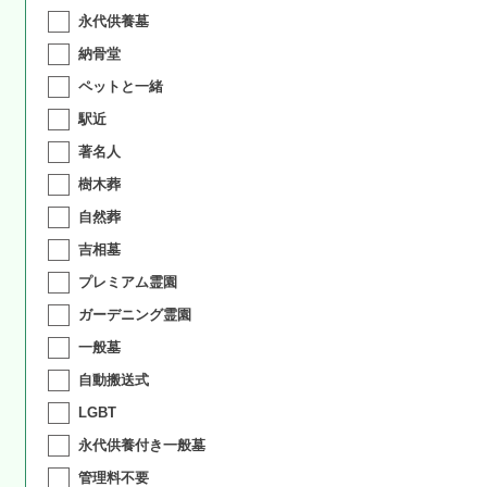
永代供養墓
納骨堂
ペットと一緒
駅近
著名人
樹木葬
自然葬
吉相墓
プレミアム霊園
ガーデニング霊園
一般墓
自動搬送式
LGBT
永代供養付き一般墓
管理料不要