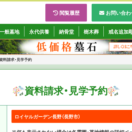
閲覧履歴
お問い合わ
ごくようば」
一般墓地
永代供養
納骨堂
樹木葬
戒名追加
資料請求・見学予約
資料請求・見学予約
※何も表示されない場合は各霊園・墓地情報の詳細ペ