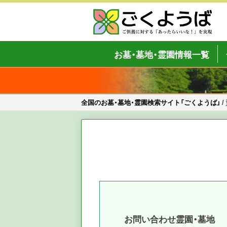
Skip
to
content
全国のお墓・墓地・霊園検索サイト「
ご供養をもっと身近に
お墓・墓地・霊園情報一覧
全国のお墓・墓地・霊園検索サイト「ごくようば」
/
お問い合わせ霊園・墓地