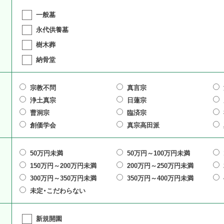
一般墓
永代供養墓
樹木葬
納骨堂
宗教不問
真言宗
浄土真宗
日蓮宗
曹洞宗
臨済宗
創価学会
真宗高田派
50万円未満
50万円～100万円未満
150万円～200万円未満
200万円～250万円未満
300万円～350万円未満
350万円～400万円未満
未定・こだわらない
新規開園