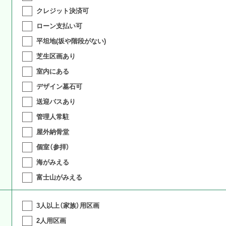
クレジット決済可
ローン支払い可
平坦地(坂や階段がない)
芝生区画あり
室内にある
デザイン墓石可
送迎バスあり
管理人常駐
屋外納骨堂
個室（参拝）
海がみえる
富士山がみえる
3人以上（家族）用区画
2人用区画