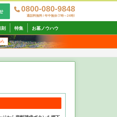
0800-080-9848
せ
通話料無料 / 年中無休（7時～24時）
彫刻
特集
お墓ノウハウ
ージから資料請求ボタンを押下