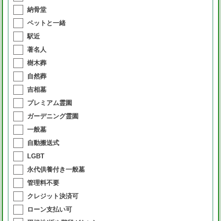
納骨堂
ペットと一緒
駅近
著名人
樹木葬
自然葬
吉相墓
プレミアム霊園
ガーデニング霊園
一般墓
自動搬送式
LGBT
永代供養付き一般墓
管理料不要
クレジット決済可
ローン支払い可