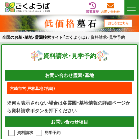
閲覧履歴
お問い合わせ
Skip
全国のお墓・墓地・霊園検索サイト「ごくようば」
ご供養をもっと身近に
to
content
全国のお墓・墓地・霊園検索サイト「ごくようば」
/
資料請求・見学予約
資料請求・見学予約
お問い合わせ霊園・墓地
※何も表示されない場合は各霊園・墓地情報の詳細ページか
ら資料請求ボタンを押下ください
お問い合わせ項目
資料請求
見学予約