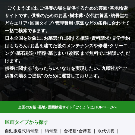
「ごくようば」は、ご供養の場を提供するための霊園・墓地検索
サイトです。供養のためのお墓・樹木葬・永代供養墓・納骨堂な
どをエリア・区画タイプ・管理費用・宗派などの条件に合わせて
一括で検索できます。
日本全国を対象に、お墓選びに関する相談・資料請求・見学予約
はもちろん、お墓を建てた後のメンテナンスや修理・クリーニ
ング・墓石彫刻・埋葬・墓じまい（改葬）まで無料でご相談いただ
けます。
供養に関する「あったらいいな！」を実現したい。九曜社が”ご
供養の場をご提供”のために運営しております。
全国のお墓・墓地・霊園検索サイト「ごくようば」TOPページへ
区画タイプから探す
自動搬送式納骨堂
納骨堂
合祀墓・合葬墓
永代供養