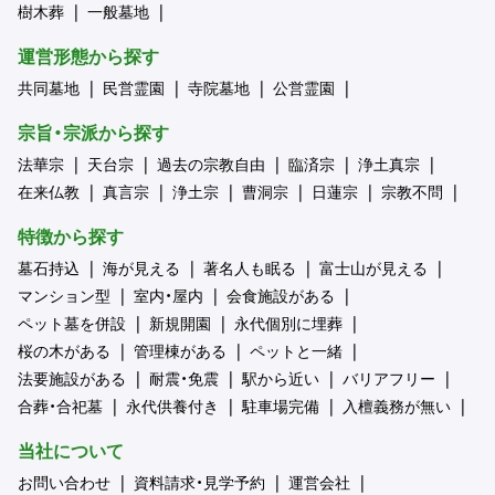
樹木葬
一般墓地
運営形態から探す
共同墓地
民営霊園
寺院墓地
公営霊園
宗旨・宗派から探す
法華宗
天台宗
過去の宗教自由
臨済宗
浄土真宗
在来仏教
真言宗
浄土宗
曹洞宗
日蓮宗
宗教不問
特徴から探す
墓石持込
海が見える
著名人も眠る
富士山が見える
マンション型
室内・屋内
会食施設がある
ペット墓を併設
新規開園
永代個別に埋葬
桜の木がある
管理棟がある
ペットと一緒
法要施設がある
耐震・免震
駅から近い
バリアフリー
合葬・合祀墓
永代供養付き
駐車場完備
入檀義務が無い
当社について
お問い合わせ
資料請求・見学予約
運営会社