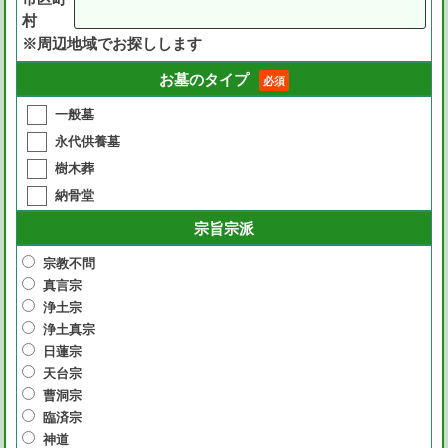
村
※周辺地域でお探しします
お墓のタイプ
必須
一般墓
永代供養墓
樹木葬
納骨堂
宗旨宗派
宗教不問
真言宗
浄土宗
浄土真宗
日蓮宗
天台宗
曹洞宗
臨済宗
神道