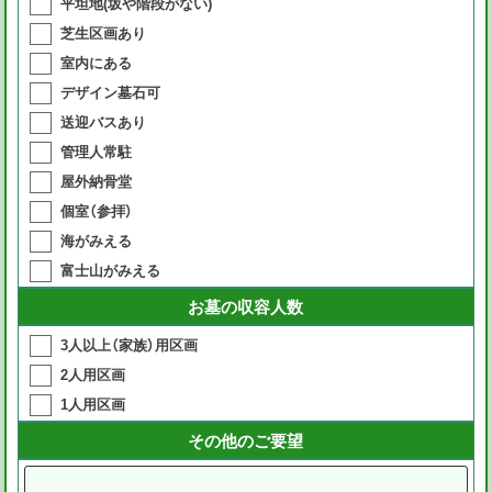
平坦地(坂や階段がない)
芝生区画あり
室内にある
デザイン墓石可
送迎バスあり
管理人常駐
屋外納骨堂
個室（参拝）
海がみえる
富士山がみえる
お墓の収容人数
3人以上（家族）用区画
2人用区画
1人用区画
その他のご要望