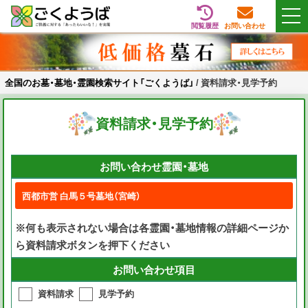
閲覧履歴
お問い合わせ
Skip
全国のお墓・墓地・霊園検索サイト「ごくようば」
ご供養をもっと身近に
to
content
全国のお墓・墓地・霊園検索サイト「ごくようば」
/
資料請求・見学予約
資料請求・見学予約
お問い合わせ霊園・墓地
※何も表示されない場合は各霊園・墓地情報の詳細ページか
ら資料請求ボタンを押下ください
お問い合わせ項目
資料請求
見学予約