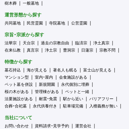
樹木葬
一般墓地
運営形態から探す
共同墓地
民営霊園
寺院墓地
公営霊園
宗旨・宗派から探す
法華宗
天台宗
過去の宗教自由
臨済宗
浄土真宗
在来仏教
真言宗
浄土宗
曹洞宗
日蓮宗
宗教不問
特徴から探す
墓石持込
海が見える
著名人も眠る
富士山が見える
マンション型
室内・屋内
会食施設がある
ペット墓を併設
新規開園
永代個別に埋葬
桜の木がある
管理棟がある
ペットと一緒
法要施設がある
耐震・免震
駅から近い
バリアフリー
合葬・合祀墓
永代供養付き
駐車場完備
入檀義務が無い
当社について
お問い合わせ
資料請求・見学予約
運営会社