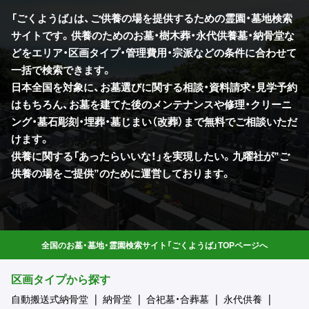
「ごくようば」は、ご供養の場を提供するための霊園・墓地検索
サイトです。供養のためのお墓・樹木葬・永代供養墓・納骨堂な
どをエリア・区画タイプ・管理費用・宗派などの条件に合わせて
一括で検索できます。
日本全国を対象に、お墓選びに関する相談・資料請求・見学予約
はもちろん、お墓を建てた後のメンテナンスや修理・クリーニ
ング・墓石彫刻・埋葬・墓じまい（改葬）まで無料でご相談いただ
けます。
供養に関する「あったらいいな！」を実現したい。九曜社が”ご
供養の場をご提供”のために運営しております。
全国のお墓・墓地・霊園検索サイト「ごくようば」TOPページへ
区画タイプから探す
自動搬送式納骨堂
納骨堂
合祀墓・合葬墓
永代供養