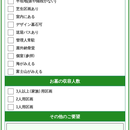
平坦地(坂や階段がない)
芝生区画あり
室内にある
デザイン墓石可
送迎バスあり
管理人常駐
屋外納骨堂
個室（参拝）
海がみえる
富士山がみえる
お墓の収容人数
3人以上（家族）用区画
2人用区画
1人用区画
その他のご要望