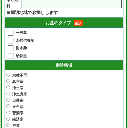
村
※周辺地域でお探しします
お墓のタイプ
必須
一般墓
永代供養墓
樹木葬
納骨堂
宗旨宗派
宗教不問
真言宗
浄土宗
浄土真宗
日蓮宗
天台宗
曹洞宗
臨済宗
神道