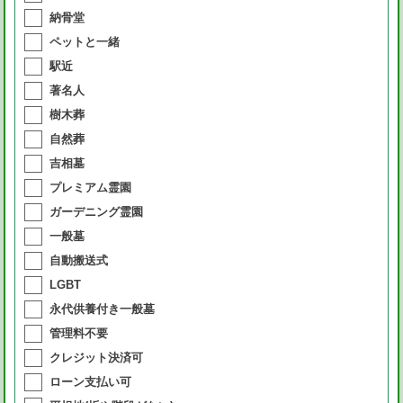
納骨堂
ペットと一緒
駅近
著名人
樹木葬
自然葬
吉相墓
プレミアム霊園
ガーデニング霊園
一般墓
自動搬送式
LGBT
永代供養付き一般墓
管理料不要
クレジット決済可
ローン支払い可