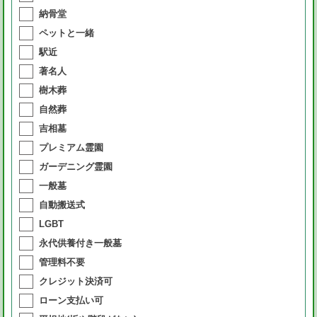
納骨堂
ペットと一緒
駅近
著名人
樹木葬
自然葬
吉相墓
プレミアム霊園
ガーデニング霊園
一般墓
自動搬送式
LGBT
永代供養付き一般墓
管理料不要
クレジット決済可
ローン支払い可