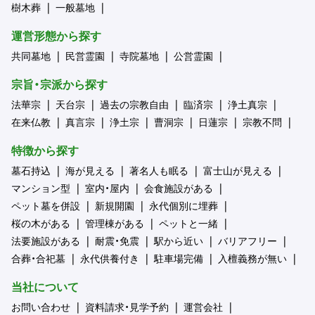
樹木葬
一般墓地
運営形態から探す
共同墓地
民営霊園
寺院墓地
公営霊園
宗旨・宗派から探す
法華宗
天台宗
過去の宗教自由
臨済宗
浄土真宗
在来仏教
真言宗
浄土宗
曹洞宗
日蓮宗
宗教不問
特徴から探す
墓石持込
海が見える
著名人も眠る
富士山が見える
マンション型
室内・屋内
会食施設がある
ペット墓を併設
新規開園
永代個別に埋葬
桜の木がある
管理棟がある
ペットと一緒
法要施設がある
耐震・免震
駅から近い
バリアフリー
合葬・合祀墓
永代供養付き
駐車場完備
入檀義務が無い
当社について
お問い合わせ
資料請求・見学予約
運営会社