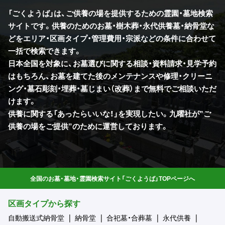
「ごくようば」は、ご供養の場を提供するための霊園・墓地検索
サイトです。供養のためのお墓・樹木葬・永代供養墓・納骨堂な
どをエリア・区画タイプ・管理費用・宗派などの条件に合わせて
一括で検索できます。
日本全国を対象に、お墓選びに関する相談・資料請求・見学予約
はもちろん、お墓を建てた後のメンテナンスや修理・クリーニ
ング・墓石彫刻・埋葬・墓じまい（改葬）まで無料でご相談いただ
けます。
供養に関する「あったらいいな！」を実現したい。九曜社が”ご
供養の場をご提供”のために運営しております。
全国のお墓・墓地・霊園検索サイト「ごくようば」TOPページへ
区画タイプから探す
自動搬送式納骨堂
納骨堂
合祀墓・合葬墓
永代供養