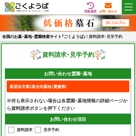
閲覧履歴
お問い合わせ
Skip
全国のお墓・墓地・霊園検索サイト「ごくようば」
ご供養をもっと身近に
to
content
全国のお墓・墓地・霊園検索サイト「ごくようば」
/
資料請求・見学予約
資料請求・見学予約
お問い合わせ霊園・墓地
※何も表示されない場合は各霊園・墓地情報の詳細ページか
ら資料請求ボタンを押下ください
お問い合わせ項目
資料請求
見学予約