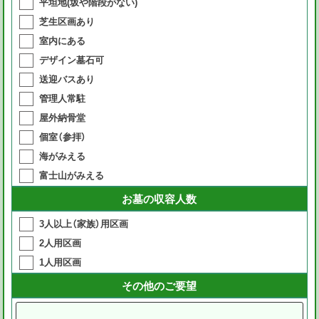
平坦地(坂や階段がない)
芝生区画あり
室内にある
デザイン墓石可
送迎バスあり
管理人常駐
屋外納骨堂
個室（参拝）
海がみえる
富士山がみえる
お墓の収容人数
3人以上（家族）用区画
2人用区画
1人用区画
その他のご要望