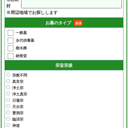
村
※周辺地域でお探しします
お墓のタイプ
必須
一般墓
永代供養墓
樹木葬
納骨堂
宗旨宗派
宗教不問
真言宗
浄土宗
浄土真宗
日蓮宗
天台宗
曹洞宗
臨済宗
神道