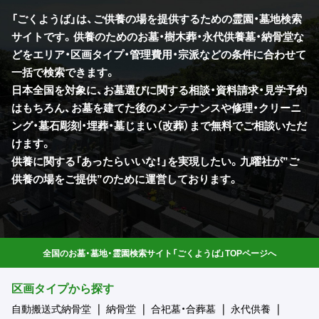
「ごくようば」は、ご供養の場を提供するための霊園・墓地検索
サイトです。供養のためのお墓・樹木葬・永代供養墓・納骨堂な
どをエリア・区画タイプ・管理費用・宗派などの条件に合わせて
一括で検索できます。
日本全国を対象に、お墓選びに関する相談・資料請求・見学予約
はもちろん、お墓を建てた後のメンテナンスや修理・クリーニ
ング・墓石彫刻・埋葬・墓じまい（改葬）まで無料でご相談いただ
けます。
供養に関する「あったらいいな！」を実現したい。九曜社が”ご
供養の場をご提供”のために運営しております。
全国のお墓・墓地・霊園検索サイト「ごくようば」TOPページへ
区画タイプから探す
自動搬送式納骨堂
納骨堂
合祀墓・合葬墓
永代供養