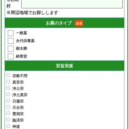
村
※周辺地域でお探しします
お墓のタイプ
必須
一般墓
永代供養墓
樹木葬
納骨堂
宗旨宗派
宗教不問
真言宗
浄土宗
浄土真宗
日蓮宗
天台宗
曹洞宗
臨済宗
神道