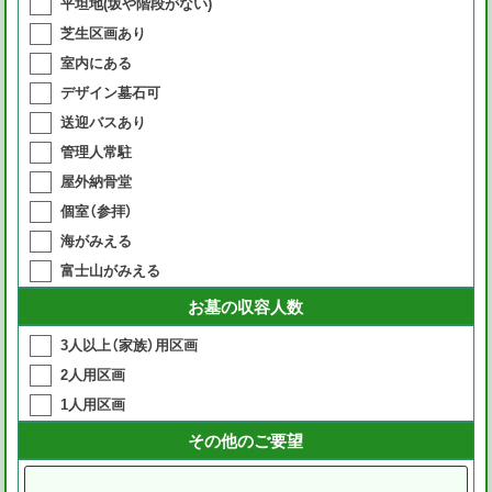
平坦地(坂や階段がない)
芝生区画あり
室内にある
デザイン墓石可
送迎バスあり
管理人常駐
屋外納骨堂
個室（参拝）
海がみえる
富士山がみえる
お墓の収容人数
3人以上（家族）用区画
2人用区画
1人用区画
その他のご要望