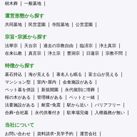
樹木葬
一般墓地
運営形態から探す
共同墓地
民営霊園
寺院墓地
公営霊園
宗旨・宗派から探す
法華宗
天台宗
過去の宗教自由
臨済宗
浄土真宗
在来仏教
真言宗
浄土宗
曹洞宗
日蓮宗
宗教不問
特徴から探す
墓石持込
海が見える
著名人も眠る
富士山が見える
マンション型
室内・屋内
会食施設がある
ペット墓を併設
新規開園
永代個別に埋葬
桜の木がある
管理棟がある
ペットと一緒
法要施設がある
耐震・免震
駅から近い
バリアフリー
合葬・合祀墓
永代供養付き
駐車場完備
入檀義務が無い
当社について
お問い合わせ
資料請求・見学予約
運営会社