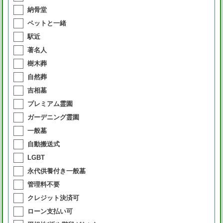
納骨堂
ペットと一緒
駅近
著名人
樹木葬
自然葬
吉相墓
プレミアム霊園
ガーデニング霊園
一般墓
自動搬送式
LGBT
永代供養付き一般墓
管理料不要
クレジット決済可
ローン支払い可