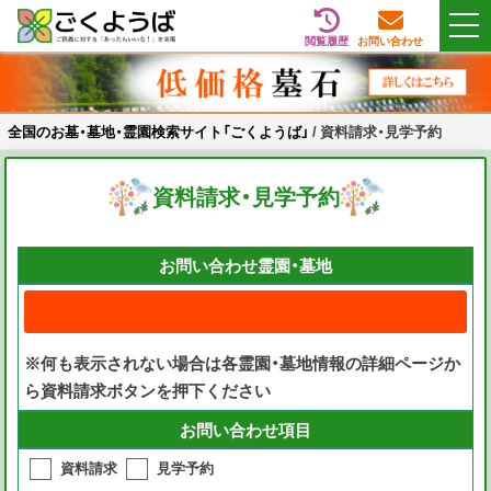
閲覧履歴
お問い合わせ
Skip
全国のお墓・墓地・霊園検索サイト「ごくようば」
ご供養をもっと身近に
to
content
全国のお墓・墓地・霊園検索サイト「ごくようば」
/
資料請求・見学予約
資料請求・見学予約
お問い合わせ霊園・墓地
※何も表示されない場合は各霊園・墓地情報の詳細ページか
ら資料請求ボタンを押下ください
お問い合わせ項目
資料請求
見学予約