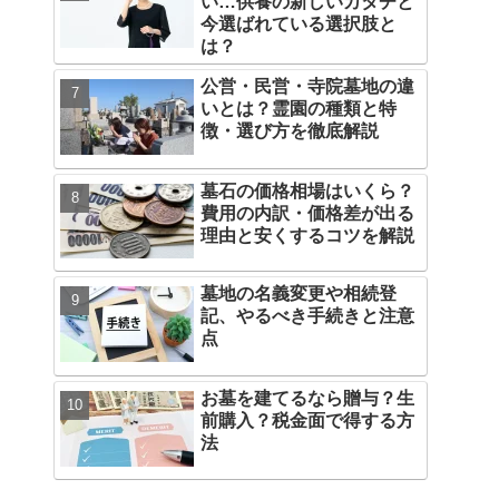
い…供養の新しいカタチと
今選ばれている選択肢と
は？
公営・民営・寺院墓地の違
いとは？霊園の種類と特
徴・選び方を徹底解説
墓石の価格相場はいくら？
費用の内訳・価格差が出る
理由と安くするコツを解説
墓地の名義変更や相続登
記、やるべき手続きと注意
点
お墓を建てるなら贈与？生
前購入？税金面で得する方
法