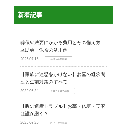
新着記事
葬儀や法要にかかる費用とその備え方｜
互助会・保険の活用例
2026.07.16
終活・生前準備
【家族に迷惑をかけない】お墓の継承問
題と生前対策のすべて
2026.03.24
お墓づくりの流れ
【親の遺産トラブル】お墓・仏壇・実家
は誰が継ぐ？
2025.08.29
終活・生前準備