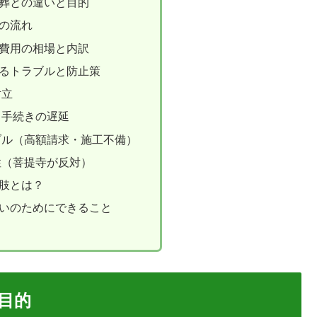
葬との違いと目的
の流れ
費用の相場と内訳
るトラブルと防止策
対立
る手続きの遅延
ブル（高額請求・施工不備）
性（菩提寺が反対）
肢とは？
いのためにできること
目的