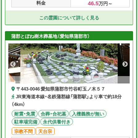
46.5
料金
万円～
この霊園について詳しく見る
蒲郡とぼね樹木葬墓地（愛知県蒲郡市）
〒443-0046 愛知県蒲郡市竹谷町玉ノ木５７
JR東海道本線・名鉄蒲郡線「蒲郡駅」より車で約18分
（4km）
耐震・免震
合葬・合祀墓
入檀義務が無い
駐車場完備
永代供養付き
宗教不問
天台宗