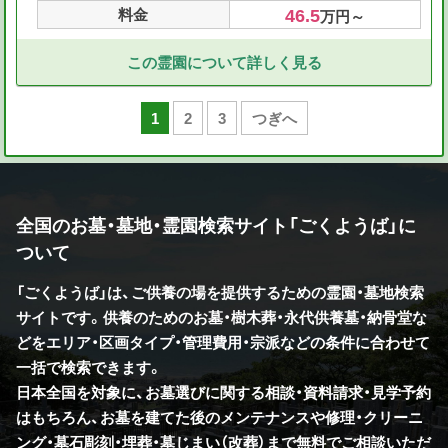
46.5
料金
万円～
この霊園について詳しく見る
1
2
3
つぎへ
全国のお墓・墓地・霊園検索サイト「ごくようば」に
ついて
「ごくようば」は、ご供養の場を提供するための霊園・墓地検索
サイトです。供養のためのお墓・樹木葬・永代供養墓・納骨堂な
どをエリア・区画タイプ・管理費用・宗派などの条件に合わせて
一括で検索できます。
日本全国を対象に、お墓選びに関する相談・資料請求・見学予約
はもちろん、お墓を建てた後のメンテナンスや修理・クリーニ
ング・墓石彫刻・埋葬・墓じまい（改葬）まで無料でご相談いただ