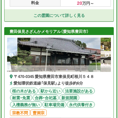
20
料金
万円～
この霊園について詳しく見る
豊田保見さざんかメモリアル（愛知県豊田市）
〒470-0345 愛知県豊田市東保見町根川５４８
愛知環状鉄道線「保見駅」より徒歩約6分
桜の木がある
駅から近い
法要施設がある
耐震・免震
合葬・合祀墓
新規開園
入檀義務が無い
駐車場完備
永代供養付き
宗教不問
曹洞宗