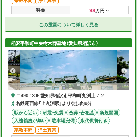
宗教不問
浄土真宗
98
料金
万円～
この霊園について詳しく見る
稲沢平和町中央樹木葬墓地（愛知県稲沢市）
〒490-1305 愛知県稲沢市平和町丸渕上７２
名鉄尾西線「上丸渕駅」より徒歩約9分
駅から近い
耐震・免震
合葬・合祀墓
新規開園
入檀義務が無い
駐車場完備
永代供養付き
宗教不問
浄土真宗