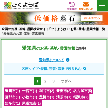
閲覧履歴
お問い合わせ
Skip
全国のお墓・墓地・霊園検索サイト「ごくようば」
ご供養をもっと身近に
to
content
全国のお墓・墓地・霊園検索サイト「ごくようば」
/
お墓・墓地・霊園情報一覧
/
愛知県のお墓・墓地・霊園情報
愛知県
のお墓・墓地・霊園情報
（19
件
）
愛知県について
区画タイプ・特徴、宗旨・宗派で絞り込む
1
2
3
つぎへ
豊川市(1)
一宮市(1)
刈谷市(2)
豊田市(2)
名古屋市(5)
蒲郡市(1)
小牧市(1)
豊橋市(1)
清須市(1)
稲沢市(2)
知多市(1)
尾張旭市(1)