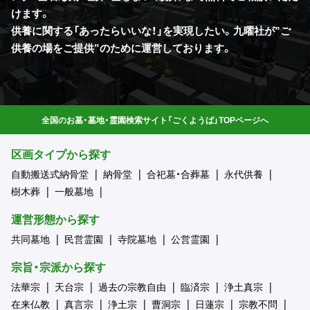
けます。
供養に関する「あったらいいな！」を実現したい。九曜社が”ご
供養の場をご提供”のために運営しております。
全国のお墓・墓地・霊園検索サイト「ごくようば」TOPページへ
区画タイプから探す
自動搬送式納骨堂
納骨堂
合祀墓・合葬墓
永代供養
樹木葬
一般墓地
運営形態から探す
共同墓地
民営霊園
寺院墓地
公営霊園
宗旨・宗派から探す
法華宗
天台宗
過去の宗教自由
臨済宗
浄土真宗
在来仏教
真言宗
浄土宗
曹洞宗
日蓮宗
宗教不問