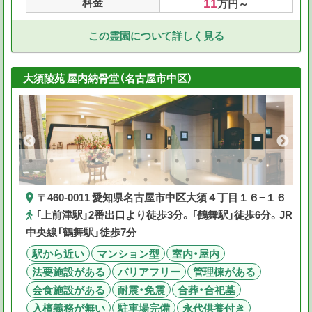
11
料金
万円～
この霊園について詳しく見る
大須陵苑 屋内納骨堂（名古屋市中区）
〒460-0011 愛知県名古屋市中区大須４丁目１６−１６
「上前津駅」2番出口より徒歩3分。「鶴舞駅」徒歩6分。JR
中央線「鶴舞駅」徒歩7分
駅から近い
マンション型
室内・屋内
法要施設がある
バリアフリー
管理棟がある
会食施設がある
耐震・免震
合葬・合祀墓
入檀義務が無い
駐車場完備
永代供養付き