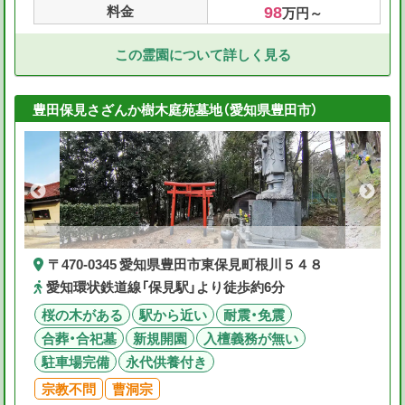
98
料金
万円～
この霊園について詳しく見る
豊田保見さざんか樹木庭苑墓地（愛知県豊田市）
〒470-0345 愛知県豊田市東保見町根川５４８
愛知環状鉄道線「保見駅」より徒歩約6分
桜の木がある
駅から近い
耐震・免震
合葬・合祀墓
新規開園
入檀義務が無い
駐車場完備
永代供養付き
宗教不問
曹洞宗