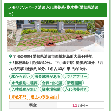
メモリアルパーク清須 永代供養墓・樹木葬（愛知県清須
市）
〒452-0004 愛知県清須市西枇杷島町大黒44番地
｢枇杷島駅｣徒歩約10分。｢下小田井駅｣徒歩約10分。｢西
枇杷島駅｣徒歩約10分。｢名古屋駅｣車で約10分。
駅から近い
法要施設がある
バリアフリー
永代個別に埋葬
合葬・合祀墓
新規開園
入檀義務が無い
駐車場完備
永代供養付き
宗教不問
過去の宗教自由
11
料金
万円～