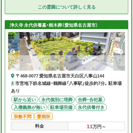
この霊園について詳しく見る
浄久寺 永代供養墓・樹木葬（愛知県名古屋市）
〒468-0077 愛知県名古屋市天白区八事山144
市営地下鉄名城線・鶴舞線「八事駅」徒歩約7分。駐車場
あり
駅から近い
永代個別に埋葬
合葬・合祀墓
入檀義務が無い
駐車場完備
永代供養付き
宗教不問
曹洞宗
11
料金
万円～