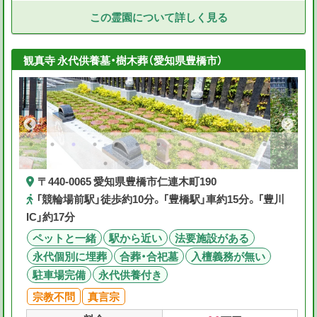
この霊園について詳しく見る
観真寺 永代供養墓・樹木葬（愛知県豊橋市）
〒440-0065 愛知県豊橋市仁連木町190
「競輪場前駅」徒歩約10分。「豊橋駅」車約15分。「豊川
IC」約17分
ペットと一緒
駅から近い
法要施設がある
永代個別に埋葬
合葬・合祀墓
入檀義務が無い
駐車場完備
永代供養付き
宗教不問
真言宗