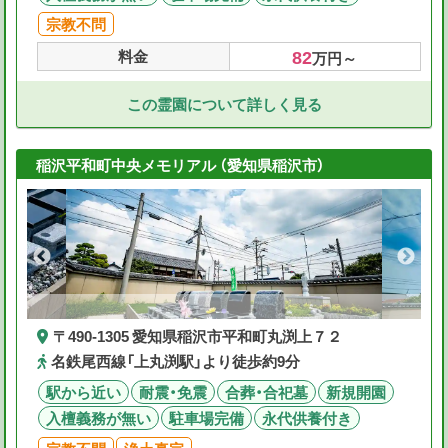
宗教不問
82
料金
万円～
この霊園について詳しく見る
稲沢平和町中央メモリアル （愛知県稲沢市）
〒490-1305 愛知県稲沢市平和町丸渕上７２
名鉄尾西線「上丸渕駅」より徒歩約9分
駅から近い
耐震・免震
合葬・合祀墓
新規開園
入檀義務が無い
駐車場完備
永代供養付き