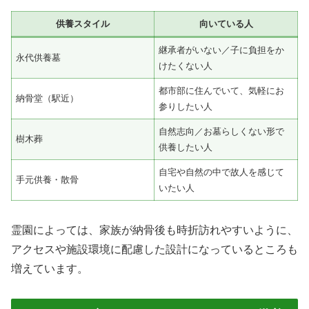
供養スタイル
向いている人
継承者がいない／子に負担をか
永代供養墓
けたくない人
都市部に住んでいて、気軽にお
納骨堂（駅近）
参りしたい人
自然志向／お墓らしくない形で
樹木葬
供養したい人
自宅や自然の中で故人を感じて
手元供養・散骨
いたい人
霊園によっては、家族が納骨後も時折訪れやすいように、
アクセスや施設環境に配慮した設計になっているところも
増えています。