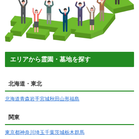
エリアから霊園・墓地を探す
北海道・東北
北海道
青森
岩手
宮城
秋田
山形
福島
関東
東京都
神奈川
埼玉
千葉
茨城
栃木
群馬