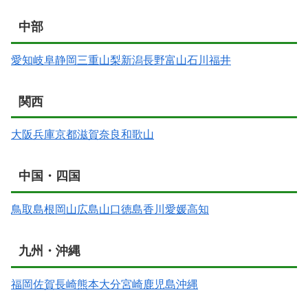
中部
愛知
岐阜
静岡
三重
山梨
新潟
長野
富山
石川
福井
関西
大阪
兵庫
京都
滋賀
奈良
和歌山
中国・四国
鳥取
島根
岡山
広島
山口
徳島
香川
愛媛
高知
九州・沖縄
福岡
佐賀
長崎
熊本
大分
宮崎
鹿児島
沖縄