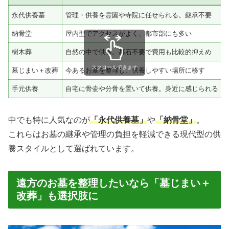
永代供養墓
管理・供養を霊園や寺院に任せられる。継承不要
納骨堂
屋内型でアクセスがよく、都市部にも多い
樹木葬
自然の中で供養。墓石不要で費用も比較的抑えめ
スクロールできます
墓じまい＋改葬
今あるお墓を整理し、供養しやすい場所に移す
手元供養
自宅に骨壷や分骨を置いて供養。身近に感じられる
中でも特に人気なのが
「永代供養墓」
や
「納骨堂」
。
これらはお墓の継承や管理の負担を軽減できる現代型の供
養スタイルとして選ばれています。
遠方のお墓を整理したいなら「墓じまい＋
改葬」も選択肢に