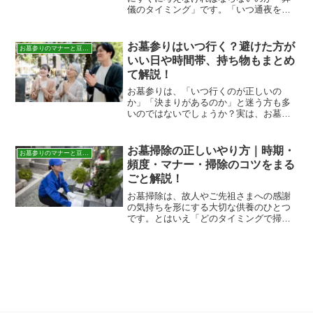
儀のタイミング」です。「いつ通夜を行
えばいいのか」「火葬はどの段階で？」
「納骨は四十九日？」など、人生でそう
何度も経験しないからこそ、分からない
お墓参りはいつ行く？避けた方が
お墓参りのマナーと豆知識
ことばかりです。葬儀は宗...
いい日や時間帯、持ち物もまとめ
て解説！
お墓参りは、「いつ行くのが正しいの
か」「決まりがあるのか」と迷う方も多
いのではないでしょうか？実は、お墓参
りに“絶対にこの日でなければいけない”と
いう厳格なルールはありませんが、故人
を偲ぶ大切なタイミングとして、古くか
お墓掃除の正しいやり方｜時期・
お墓参りのマナーと豆知識
ら親しまれているいくつ...
頻度・マナー・掃除のコツをまる
ごと解説！
お墓掃除は、故人やご先祖さまへの感謝
の気持ちを形にする大切な供養のひとつ
です。とはいえ「どのタイミングで掃除
すればいいの？」「どうやって掃除した
らいいの？」「マナーってあるの？」と
迷う方も多いのではないでしょうか。こ
の記事では、お墓掃除に最...