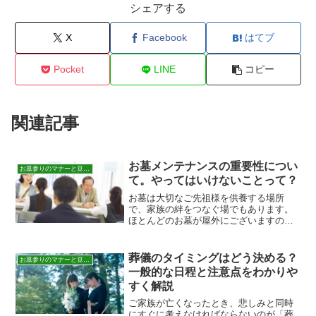
シェアする
X
Facebook
はてブ
Pocket
LINE
コピー
関連記事
お墓メンテナンスの重要性につい
お墓参りのマナーと豆知識
て。やってはいけないことって？
お墓は大切なご先祖様を供養する場所
で、家族の絆をつなぐ場でもあります。
ほとんどのお墓が屋外にございますの
で、長年雨風にさらされて蓄積された汚
れも溜まりやすくなりダメージを受けて
ます。そのため、定期的なお墓のメンテ
葬儀のタイミングはどう決める？
お墓参りのマナーと豆知識
ナンスは重要です。但し、お墓...
一般的な日程と注意点をわかりや
すく解説
ご家族が亡くなったとき、悲しみと同時
にすぐに考えなければならないのが「葬