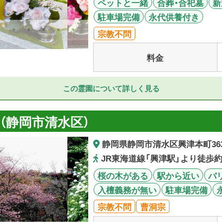
ペットと一緒
合葬・合祀墓
新
駐車場完備
永代供養付き
宗教不問
料金
この霊園について詳しく見る
（静岡市清水区）
静岡県静岡市清水区興津本町36
JR東海道線「興津駅」より徒歩約
桜の木がある
駅から近い
バ
入檀義務が無い
駐車場完備
宗教不問
曹洞宗