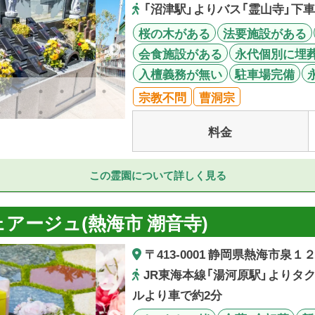
「沼津駅」よりバス「霊山寺」下車
桜の木がある
法要施設がある
会食施設がある
永代個別に埋
入檀義務が無い
駐車場完備
宗教不問
曹洞宗
料金
この霊園について詳しく見る
アージュ(熱海市 潮音寺)
〒413-0001 静岡県熱海市泉１
JR東海本線「湯河原駅」よりタ
ルより車で約2分