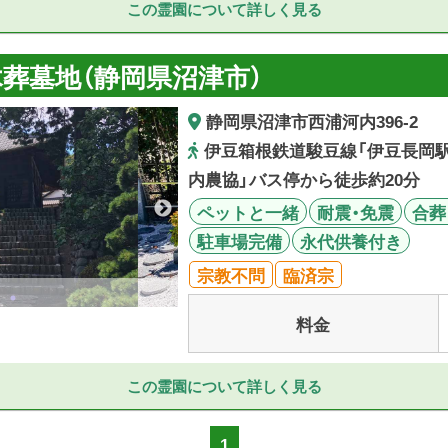
この霊園について詳しく見る
葬墓地（静岡県沼津市）
静岡県沼津市西浦河内396-2
伊豆箱根鉄道駿豆線「伊豆長岡駅
内農協」バス停から徒歩約20分
ペットと一緒
耐震・免震
合葬
駐車場完備
永代供養付き
宗教不問
臨済宗
料金
この霊園について詳しく見る
1