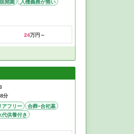
規開園
入檀義務が無い
24
万円～
3
8分
リアフリー
合葬・合祀墓
永代供養付き