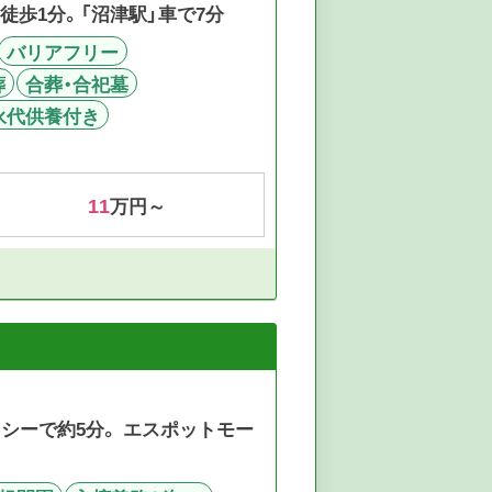
徒歩1分。「沼津駅」車で7分
バリアフリー
葬
合葬・合祀墓
永代供養付き
11
万円～
２
クシーで約5分。 エスポットモー