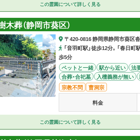
この霊園について詳しく見る
樹木葬（静岡市葵区）
〒420-0816 静岡県静岡市葵区沓谷
「音羽町駅」徒歩12分。「春日町駅
歩5分
ペットと一緒
駅から近い
法
合葬・合祀墓
入檀義務が無い
宗教不問
曹洞宗
料金
この霊園について詳しく見る