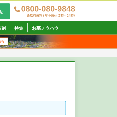
0800-080-9848
せ
通話料無料 / 年中無休（7時～24時）
彫刻
特集
お墓ノウハウ