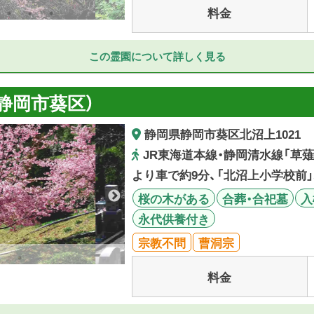
料金
この霊園について詳しく見る
静岡市葵区）
静岡県静岡市葵区北沼上1021
JR東海道本線・静岡清水線「草薙駅
より車で約9分、「北沼上小学校前
桜の木がある
合葬・合祀墓
入
永代供養付き
宗教不問
曹洞宗
料金