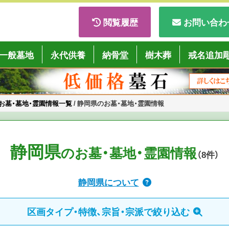
閲覧履歴
お問い合わ
ごくようば」
一般墓地
永代供養
納骨堂
樹木葬
戒名追加
お墓・墓地・霊園情報一覧
/
静岡県のお墓・墓地・霊園情報
静岡県
のお墓・墓地・霊園情報
（8
件
）
静岡県について
区画タイプ・特徴、宗旨・宗派で絞り込む