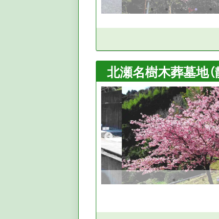
北瀬名樹木葬墓地（