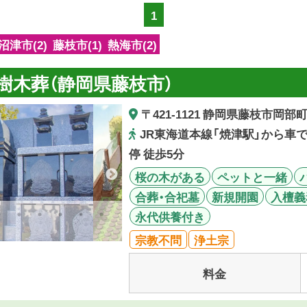
1
沼津市(2)
藤枝市(1)
熱海市(2)
樹木葬（静岡県藤枝市）
〒421-1121 静岡県藤枝市岡部町
JR東海道本線「焼津駅」から車
停 徒歩5分
桜の木がある
ペットと一緒
合葬・合祀墓
新規開園
入檀義
永代供養付き
宗教不問
浄土宗
料金