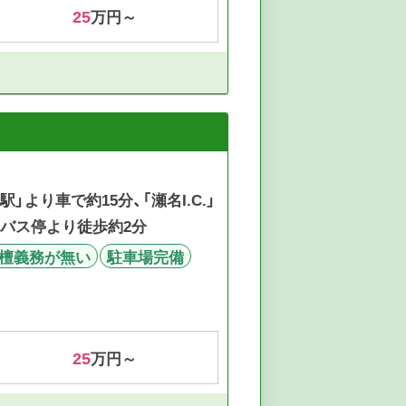
25
万円～
」より車で約15分、「瀬名I.C.」
」バス停より徒歩約2分
檀義務が無い
駐車場完備
25
万円～