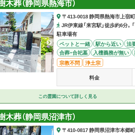
樹木葬（静岡県熱海市）
〒413-0018 静岡県熱海市上宿町
JR伊東線「来宮駅」徒歩約6分。
駐車場有
ペットと一緒
駅から近い
法
合葬・合祀墓
入檀義務が無い
宗教不問
浄土宗
料金
この霊園について詳しく見る
樹木葬（静岡県沼津市）
〒410-0817 静岡県沼津市本郷町2