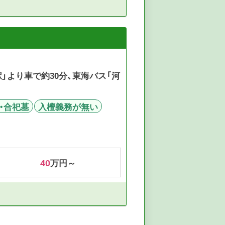
」より車で約30分、東海バス「河
・合祀墓
入檀義務が無い
40
万円～