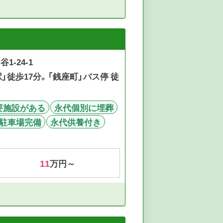
1-24-1
」徒歩17分。「銭座町」バス停 徒
要施設がある
永代個別に埋葬
駐車場完備
永代供養付き
11
万円～