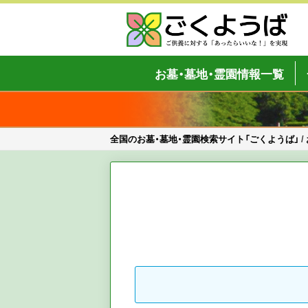
Skip
to
content
全国のお墓・墓地・霊園検索サイト「
ご供養をもっと身近に
お墓・墓地・霊園情報一覧
全国のお墓・墓地・霊園検索サイト「ごくようば」
/