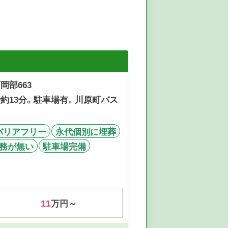
岡部663
で約13分。駐車場有。川原町バス
バリアフリー
永代個別に埋葬
務が無い
駐車場完備
11
万円～