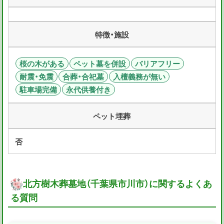
特徴・施設
桜の木がある
ペット墓を併設
バリアフリー
耐震・免震
合葬・合祀墓
入檀義務が無い
駐車場完備
永代供養付き
ペット埋葬
否
北方樹木葬墓地（千葉県市川市）に関するよくあ
る質問