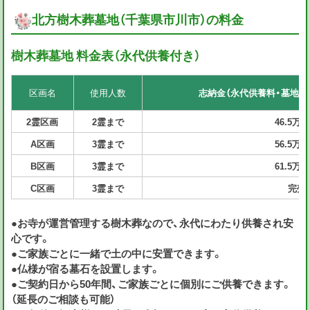
北方樹木葬墓地（千葉県市川市）の料金
樹木葬墓地 料金表（永代供養付き）
区画名
使用人数
志納金（永代供養料・墓地使
2霊区画
2
霊
まで
46.5万
A区画
3霊まで
56.5万
B区画
3霊まで
61.5万
C区画
3霊まで
完売
●お寺が運営管理する樹木葬なので、永代にわたり供養され安
心です。
●ご家族ごとに一緒で土の中に安置できます。
●仏様が宿る墓石を設置します。
●ご契約日から50年間、ご家族ごとに個別にご供養できます。
（延長のご相談も可能）