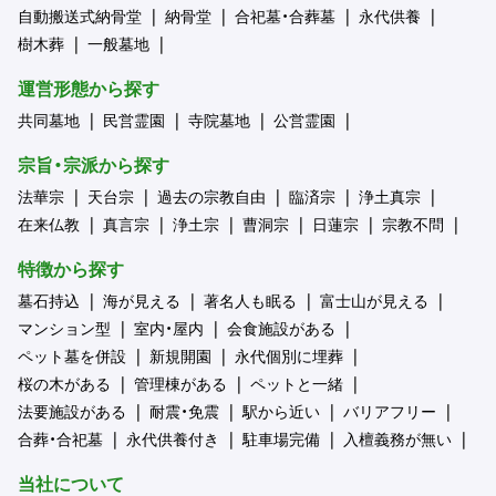
自動搬送式納骨堂
納骨堂
合祀墓・合葬墓
永代供養
樹木葬
一般墓地
運営形態から探す
共同墓地
民営霊園
寺院墓地
公営霊園
宗旨・宗派から探す
法華宗
天台宗
過去の宗教自由
臨済宗
浄土真宗
在来仏教
真言宗
浄土宗
曹洞宗
日蓮宗
宗教不問
特徴から探す
墓石持込
海が見える
著名人も眠る
富士山が見える
マンション型
室内・屋内
会食施設がある
ペット墓を併設
新規開園
永代個別に埋葬
桜の木がある
管理棟がある
ペットと一緒
法要施設がある
耐震・免震
駅から近い
バリアフリー
合葬・合祀墓
永代供養付き
駐車場完備
入檀義務が無い
当社について