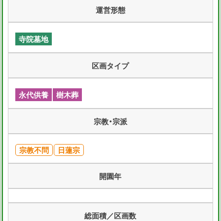
運営形態
寺院墓地
区画タイプ
永代供養
樹木葬
宗教・宗派
宗教不問
日蓮宗
開園年
総面積／区画数