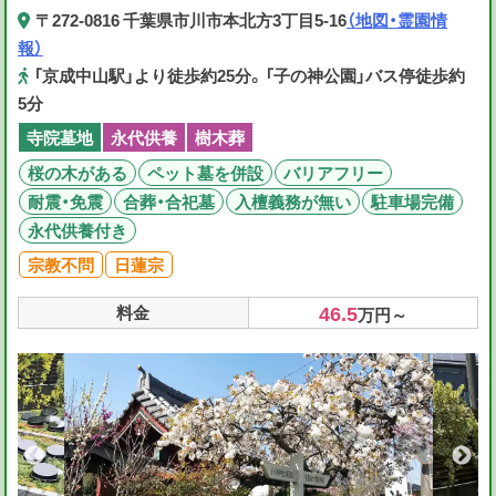
〒272-0816 千葉県市川市本北方3丁目5-16
（地図・霊園情
報）
「京成中山駅」より徒歩約25分。「子の神公園」バス停徒歩約
5分
寺院墓地
永代供養
樹木葬
桜の木がある
ペット墓を併設
バリアフリー
耐震・免震
合葬・合祀墓
入檀義務が無い
駐車場完備
永代供養付き
宗教不問
日蓮宗
46.5
料金
万円～