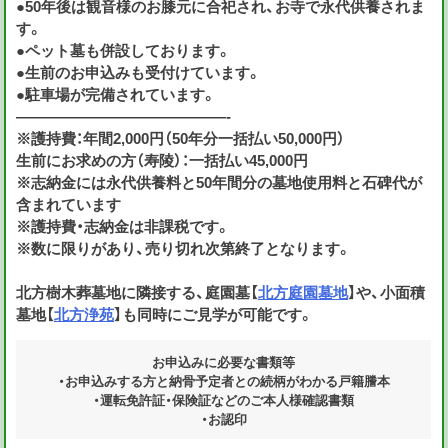
●50年後は観音様のお膝元に合祀され、お寺で永代供養されま
す。
●ペット墓も併設しております。
●生前のお申込みも受付けています。
●駐車場が完備されています。
——————————————-
※護持費：年間2,000円（50年分一括払い50,000円）
生前にお求めの方（寿陵）：一括払い45,000円
※志納金には永代供養料と50年間分の墓地使用料と石碑代が
含まれています
※護持費・志納金は非課税です。
※数に限りがあり、売り切れ次第終了となります。
北方樹木葬墓地に隣接する、庭園墓【
北方庭園墓地
】や、小面積
墓地【
北方浄苑
】も同時にご見学が可能です。
お申込みに必要な書類等
・お申込みする方と納骨予定者との続柄がわかる戸籍謄本
・運転免許証・保険証などのご本人様確認書類
・お認印