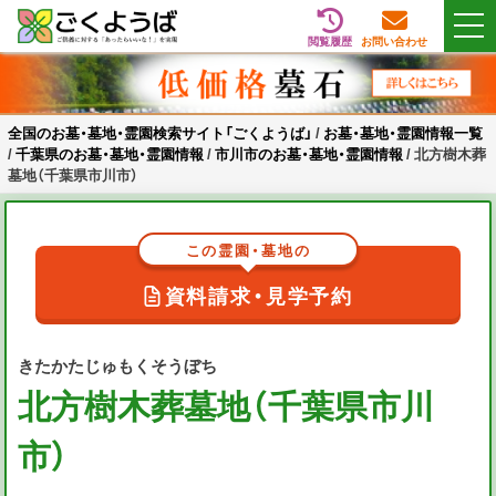
閲覧履歴
お問い合わせ
Skip
全国のお墓・墓地・霊園検索サイト「ごくようば」
ご供養をもっと身近に
to
content
全国のお墓・墓地・霊園検索サイト「ごくようば」
/
お墓・墓地・霊園情報一覧
/
千葉県のお墓・墓地・霊園情報
/
市川市のお墓・墓地・霊園情報
/
北方樹木葬
墓地（千葉県市川市）
この霊園・墓地の
資料請求・見学予約
きたかたじゅもくそうぼち
北方樹木葬墓地（千葉県市川
市）