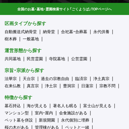
全国のお墓・墓地・霊園検索サイト「ごくようば」TOPページへ
区画タイプから探す
自動搬送式納骨堂
納骨堂
合祀墓・合葬墓
永代供養
樹木葬
一般墓地
運営形態から探す
共同墓地
民営霊園
寺院墓地
公営霊園
宗旨・宗派から探す
法華宗
天台宗
過去の宗教自由
臨済宗
浄土真宗
在来仏教
真言宗
浄土宗
曹洞宗
日蓮宗
宗教不問
特徴から探す
墓石持込
海が見える
著名人も眠る
富士山が見える
マンション型
室内・屋内
会食施設がある
ペット墓を併設
新規開園
永代個別に埋葬
桜の木がある
管理棟がある
ペットと一緒