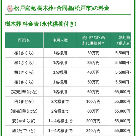
松戸庭苑 樹木葬・合同墓(松戸市)の料金
樹木葬 料金表（永代供養付き）
使用料/1区画
彫刻費
区画名
使用人数
永代供養付き
（税込み）
桜（さくら）
1
名様
用
30万円
5,500円～
桜（さくら）
1
名様
用
35万円
5,500円～
桜（さくら）
1
名様
用
40万円
5,500円～
桜（さくら）
1
名様
用
50万円
5,500円～
【完売】華（はな）
1
名様
用
60万円
55,000円～
円（まどか）
2名様まで
100万円
55,000円～
【完売】華（はな）
2名様まで
80万円
55,000円～
安（やすらぎ）
1～4名様まで
200万円
55,000円～
経（たていと）
1～4名様まで
240万円
55,000円～