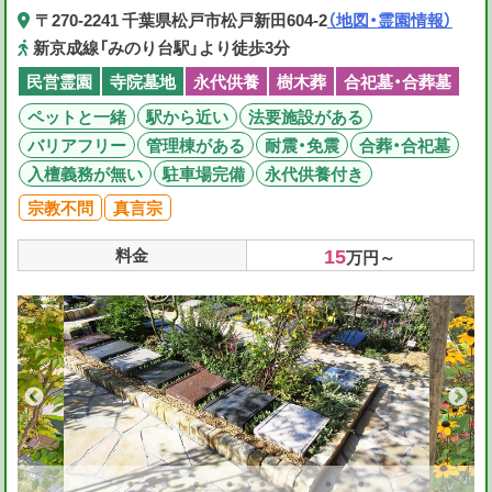
〒270-2241 千葉県松戸市松戸新田604-2
（地図・霊園情報）
新京成線「みのり台駅」より徒歩3分
民営霊園
寺院墓地
永代供養
樹木葬
合祀墓・合葬墓
ペットと一緒
駅から近い
法要施設がある
バリアフリー
管理棟がある
耐震・免震
合葬・合祀墓
入檀義務が無い
駐車場完備
永代供養付き
宗教不問
真言宗
15
料金
万円～