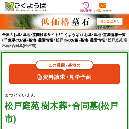
閲覧履歴
お問い合わせ
Skip
全国のお墓・墓地・霊園検索サイト「ごくようば」
ご供養をもっと身近に
to
content
全国のお墓・墓地・霊園検索サイト「ごくようば」
/
お墓・墓地・霊園情報一覧
/
千葉県のお墓・墓地・霊園情報
/
松戸市のお墓・墓地・霊園情報
/
松戸庭苑 樹
木葬・合同墓(松戸市)
この霊園・墓地の
資料請求・見学予約
まつどていえん
松戸庭苑 樹木葬・合同墓(松戸
市)