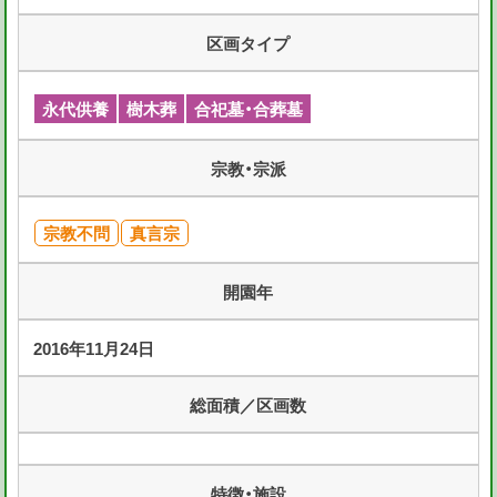
区画タイプ
永代供養
樹木葬
合祀墓・合葬墓
宗教・宗派
宗教不問
真言宗
開園年
2016年11月24日
総面積／区画数
特徴・施設