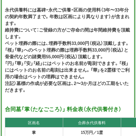
永代供養料には墓碑・永代ご供養・区画の使用料（3年〜33年分
の契約年数満了まで。年数は区画により異なります）が含まれ
ます。
維持費について：ご登録の方がご存命の間は年間維持費を頂戴
します。
ペット埋葬の際には、埋葬手数料33,000円（税込）頂戴します。
「桜」「華」へのペット埋葬の際は埋葬手数料33,000円（税込）と
骨壷代などの諸費用55,000円（税込）頂戴します。
「円」「華」「安」「経」にはペットのお名前が彫刻できます。「桜」
にはペットのお名前の彫刻は出来ません。「華」を2霊様でご利
用の場合はペットの埋葬はできません。
注記）墓標の作成が必要な区画は、2〜3か⽉ほどの工期をいた
だきます。
合同墓「掌（たなごころ）」 料金表（永代供養付き）
区画名
合葬永代供養料
掌
15万円／1霊