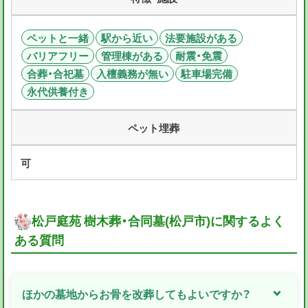
ペットと一緒
駅から近い
法要施設がある
バリアフリー
管理棟がある
耐震・免震
合葬・合祀墓
入檀義務が無い
駐車場完備
永代供養付き
ペット埋葬
可
松戸庭苑 樹木葬・合同墓(松戸市)に関するよく
ある質問
ほかの墓地からお骨を改葬してもよいですか？