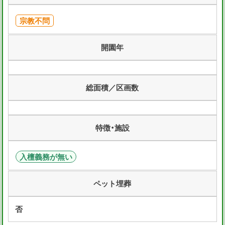
宗教不問
開園年
総面積／区画数
特徴・施設
入檀義務が無い
ペット埋葬
否