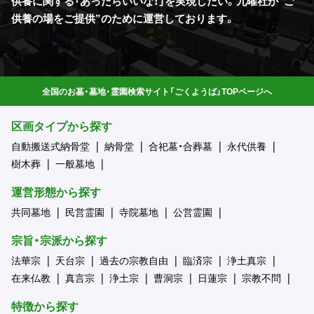
供養に関する「あったらいいな！」を実現したい。九曜社が”ご
供養の場をご提供”のために運営しております。
全国のお墓・墓地・霊園検索サイト「ごくようば」TOPページへ
区画タイプから探す
自動搬送式納骨堂
納骨堂
合祀墓・合葬墓
永代供養
樹木葬
一般墓地
運営形態から探す
共同墓地
民営霊園
寺院墓地
公営霊園
宗旨・宗派から探す
法華宗
天台宗
過去の宗教自由
臨済宗
浄土真宗
在来仏教
真言宗
浄土宗
曹洞宗
日蓮宗
宗教不問
特徴から探す