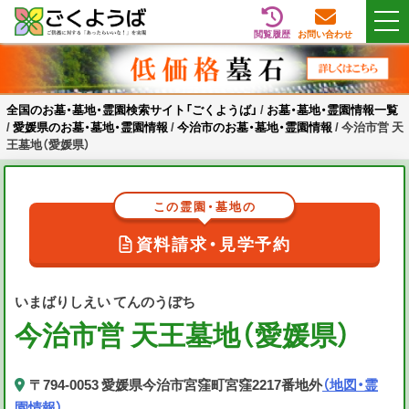
閲覧履歴
お問い合わせ
Skip
全国のお墓・墓地・霊園検索サイト「ごくようば」
ご供養をもっと身近に
to
content
全国のお墓・墓地・霊園検索サイト「ごくようば」
/
お墓・墓地・霊園情報一覧
/
愛媛県のお墓・墓地・霊園情報
/
今治市のお墓・墓地・霊園情報
/
今治市営 天
王墓地（愛媛県）
この霊園・墓地の
資料請求・見学予約
いまばりしえい てんのうぼち
今治市営 天王墓地（愛媛県）
〒794-0053 愛媛県今治市宮窪町宮窪2217番地外
（地図・霊
園情報）