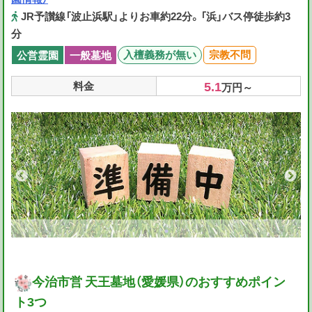
JR予讃線「波止浜駅」よりお車約22分。「浜」バス停徒歩約3
分
入檀義務が無い
宗教不問
公営霊園
一般墓地
5.1
料金
万円～
今治市営 天王墓地（愛媛県）のおすすめポイン
ト3つ