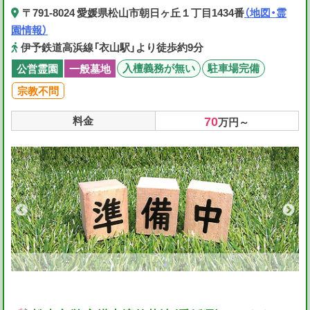
〒791-8024 愛媛県松山市朝日ヶ丘１丁目1434番
（地図・霊
園情報）
伊予鉄道高浜線「衣山駅」より徒歩約9分
入檀義務が無い
駐車場完備
公営霊園
一般墓地
宗教不問
70
料金
万円～