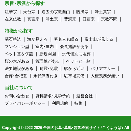
宗旨・宗派から探す
法華宗
天台宗
過去の宗教自由
臨済宗
浄土真宗
在来仏教
真言宗
浄土宗
曹洞宗
日蓮宗
宗教不問
特徴から探す
墓石持込
海が見える
著名人も眠る
富士山が見える
マンション型
室内・屋内
会食施設がある
ペット墓を併設
新規開園
永代個別に埋葬
桜の木がある
管理棟がある
ペットと一緒
法要施設がある
耐震・免震
駅から近い
バリアフリー
合葬・合祀墓
永代供養付き
駐車場完備
入檀義務が無い
当社について
お問い合わせ
資料請求・見学予約
運営会社
プライバシーポリシー
利用規約
特集
Copyright © 2022-2026 全国のお墓・墓地・霊園検索サイト「ごくようば」 All