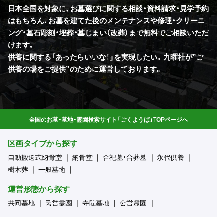
日本全国を対象に、お墓選びに関する相談・資料請求・見学予約
はもちろん、お墓を建てた後のメンテナンスや修理・クリーニ
ング・墓石彫刻・埋葬・墓じまい（改葬）まで無料でご相談いただ
けます。
供養に関する「あったらいいな！」を実現したい。九曜社が”ご
供養の場をご提供”のために運営しております。
全国のお墓・墓地・霊園検索サイト「ごくようば」TOPページへ
区画タイプから探す
自動搬送式納骨堂
納骨堂
合祀墓・合葬墓
永代供養
樹木葬
一般墓地
運営形態から探す
共同墓地
民営霊園
寺院墓地
公営霊園