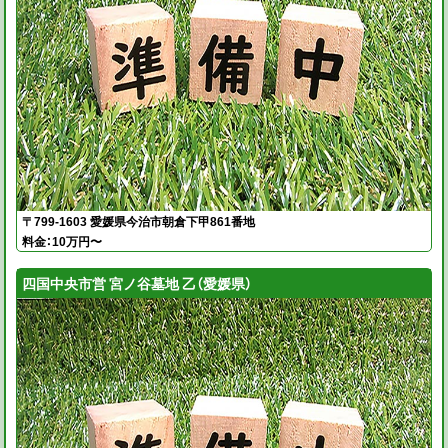
〒799-1603 愛媛県今治市朝倉下甲861番地
料金：10万円〜
四国中央市営 宮ノ谷墓地 乙（愛媛県）