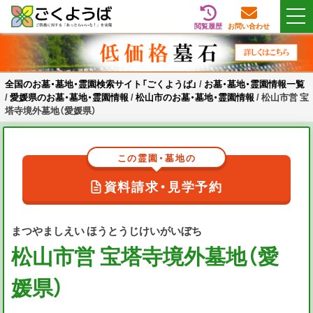
閲覧履歴
お問い合わせ
Skip
全国のお墓・墓地・霊園検索サイト「ごくようば」
ご供養をもっと身近に
to
content
全国のお墓・墓地・霊園検索サイト「ごくようば」
/
お墓・墓地・霊園情報一覧
/
愛媛県のお墓・墓地・霊園情報
/
松山市のお墓・墓地・霊園情報
/
松山市営 宝
塔寺境外墓地（愛媛県）
この霊園・墓地の
資料請求・見学予約
まつやましえい ほうとうじけいがいぼち
松山市営 宝塔寺境外墓地（愛
媛県）