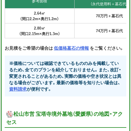
参考面積
（永代使用料＋墓石代）
2.64㎡
70万円＋墓石代
（間口2.2m×奥行1.2m）
2.80㎡
74万円＋墓石代
（間口2.15m×奥行1.3m）
お見積をご希望の場合は
低価格墓石の情報
をご覧ください。
※価格については確認できているもののみを掲載してい
るため、全てのプランを紹介しておりません。また、改訂・
変更されることがあるため、実際の価格や空き状況とは異
なる場合がございます。最新の価格等を知りたい場合は、
資料請求
が便利です。
松山市営 宝塔寺境外墓地（愛媛県）の地図・アク
セス