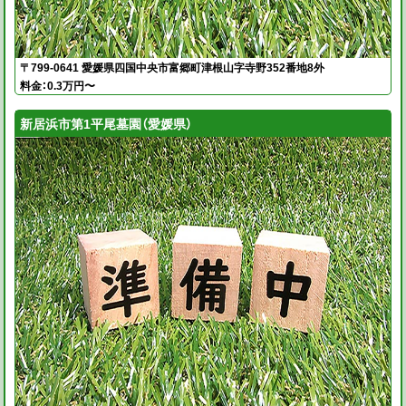
〒799-0641 愛媛県四国中央市富郷町津根山字寺野352番地8外
料金：0.3万円〜
新居浜市第1平尾墓園（愛媛県）