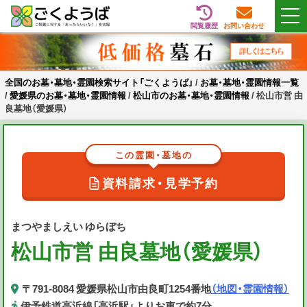
閲覧履歴
お問い合わせ
Skip
全国のお墓・墓地・霊園検索サイト「ごくようば」
ご供養をもっと身近に
to
content
全国のお墓・墓地・霊園検索サイト「ごくようば」
/
お墓・墓地・霊園情報一覧
/
愛媛県のお墓・墓地・霊園情報
/
松山市のお墓・墓地・霊園情報
/
松山市営 由
良墓地（愛媛県）
この霊園・墓地の
資料請求・見学予約
まつやましえい ゆらぼち
松山市営 由良墓地（愛媛県）
〒791-8084 愛媛県松山市由良町1254番地
（地図・霊園情報）
伊予鉄道高浜線「高浜駅」よりお車で約7分