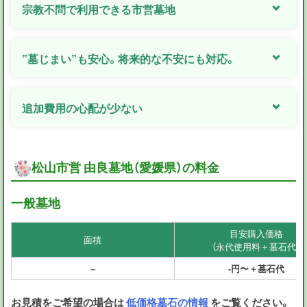
宗教不問で利用できる市営墓地
”墓じまい”も安心。将来的な不安にも対応。
追加費用の心配が少ない
松山市営 由良墓地（愛媛県）の料金
一般墓地
目安購入価格
面積
（永代使用料＋墓石代）
–
-円〜＋墓石代
お見積をご希望の場合は
低価格墓石の情報
をご覧ください。