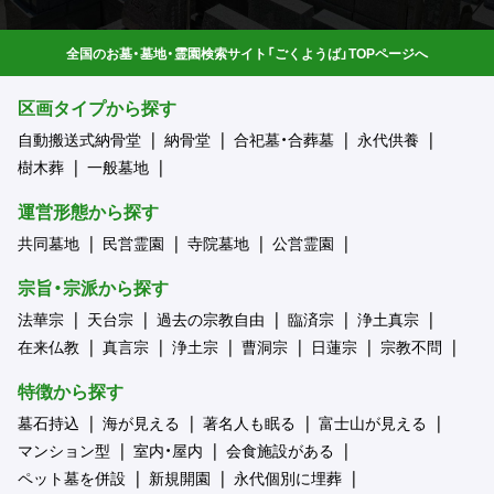
全国のお墓・墓地・霊園検索サイト「ごくようば」TOPページへ
区画タイプから探す
自動搬送式納骨堂
納骨堂
合祀墓・合葬墓
永代供養
樹木葬
一般墓地
運営形態から探す
共同墓地
民営霊園
寺院墓地
公営霊園
宗旨・宗派から探す
法華宗
天台宗
過去の宗教自由
臨済宗
浄土真宗
在来仏教
真言宗
浄土宗
曹洞宗
日蓮宗
宗教不問
特徴から探す
墓石持込
海が見える
著名人も眠る
富士山が見える
マンション型
室内・屋内
会食施設がある
ペット墓を併設
新規開園
永代個別に埋葬