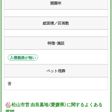
開園年
総面積／区画数
特徴・施設
入檀義務が無い
ペット埋葬
否
松山市営 由良墓地（愛媛県）に関するよくある
質問