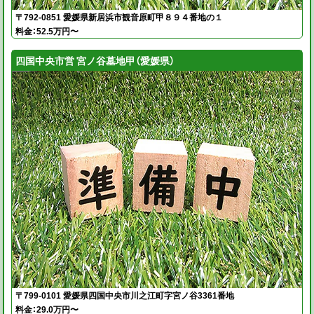
〒792-0851 愛媛県新居浜市観音原町甲８９４番地の１
料金：52.5万円〜
四国中央市営 宮ノ谷墓地甲（愛媛県）
〒799-0101 愛媛県四国中央市川之江町字宮ノ谷3361番地
料金：29.0万円〜