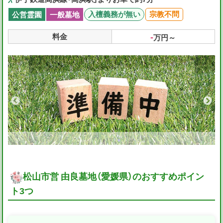
入檀義務が無い
宗教不問
公営霊園
一般墓地
-
料金
万円～
松山市営 由良墓地（愛媛県）のおすすめポイン
ト3つ