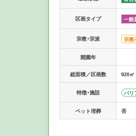
区画タイプ
一般
宗教・宗派
宗教
開園年
総面積／区画数
920㎡
特徴・施設
バリ
ペット埋葬
否