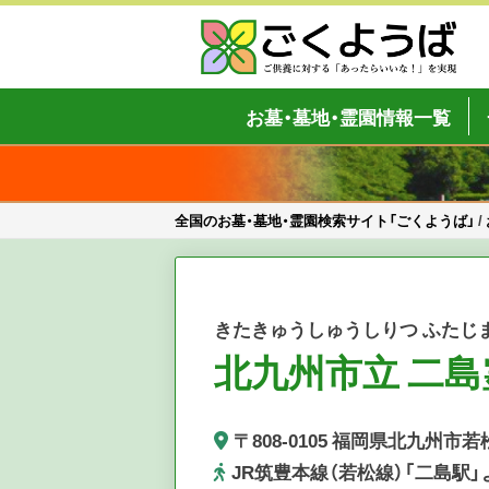
Skip
to
content
全国のお墓・墓地・霊園検索サイト「
ご供養をもっと身近に
お墓・墓地・霊園情報一覧
全国のお墓・墓地・霊園検索サイト「ごくようば」
/
きたきゅうしゅうしりつ ふたじ
北九州市立 二島
〒808-0105 福岡県北九州
JR筑豊本線（若松線）「二島駅