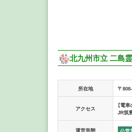
北九州市立 二島
所在地
〒80
【電車
アクセス
JR筑
運営形態
公営