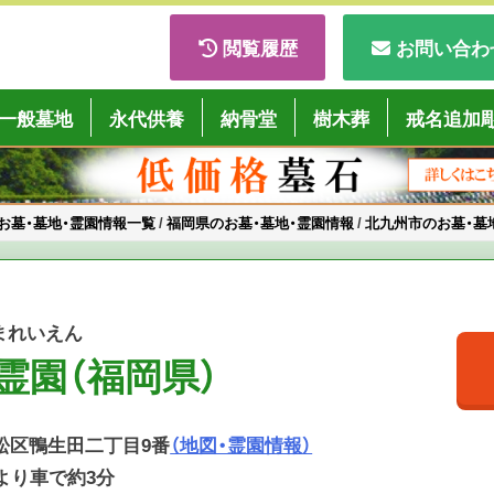
閲覧履歴
お問い合わ
ごくようば」
一般墓地
永代供養
納骨堂
樹木葬
戒名追加
お墓・墓地・霊園情報一覧
/
福岡県のお墓・墓地・霊園情報
/
北九州市のお墓・墓
まれいえん
霊園（福岡県）
市若松区鴨生田二丁目9番
（地図・霊園情報）
」より車で約3分