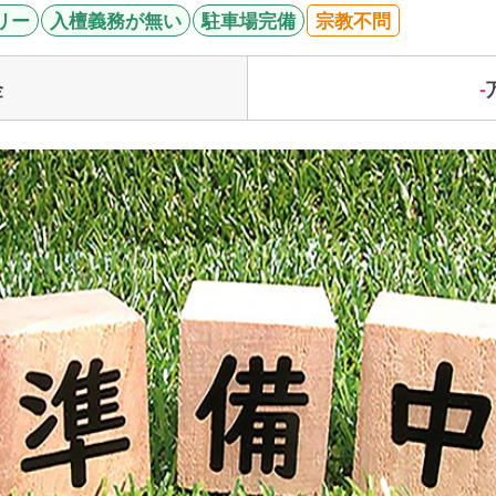
リー
入檀義務が無い
駐車場完備
宗教不問
-
金