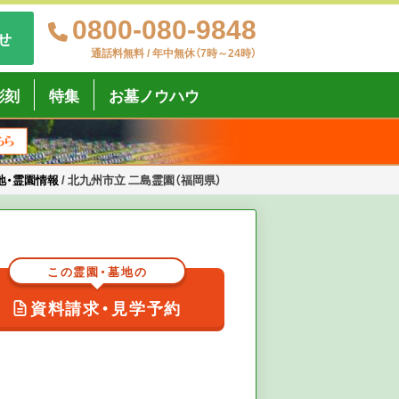
0800-080-9848
せ
通話料無料 / 年中無休（7時～24時）
彫刻
特集
お墓ノウハウ
地・霊園情報
/
北九州市立 二島霊園（福岡県）
この霊園・墓地の
資料請求・見学予約