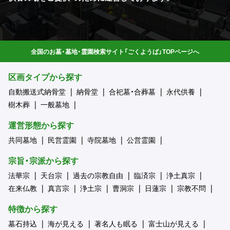
全国のお墓・墓地・霊園検索サイト「ごくようば」TOPページへ
区画タイプから探す
自動搬送式納骨堂
納骨堂
合祀墓・合葬墓
永代供養
樹木葬
一般墓地
運営形態から探す
共同墓地
民営霊園
寺院墓地
公営霊園
宗旨・宗派から探す
法華宗
天台宗
過去の宗教自由
臨済宗
浄土真宗
在来仏教
真言宗
浄土宗
曹洞宗
日蓮宗
宗教不問
特徴から探す
墓石持込
海が見える
著名人も眠る
富士山が見える