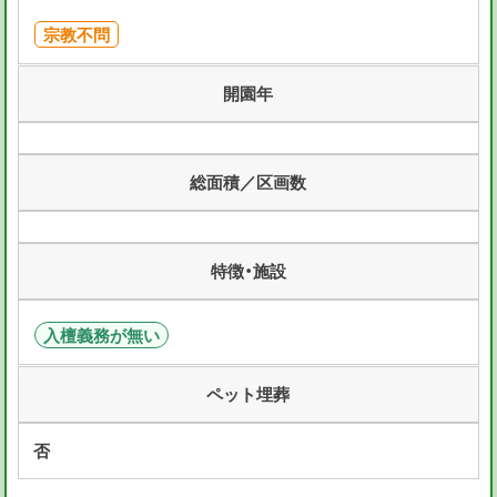
宗教不問
開園年
総面積／区画数
特徴・施設
入檀義務が無い
ペット埋葬
否