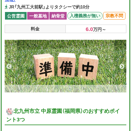
JR「九州工大前駅」よりタクシーで約10分
入檀義務が無い
宗教不問
公営霊園
一般墓地
納骨堂
6.0
料金
万円～
北九州市立 中原霊園（福岡県）のおすすめポイ
ント3つ