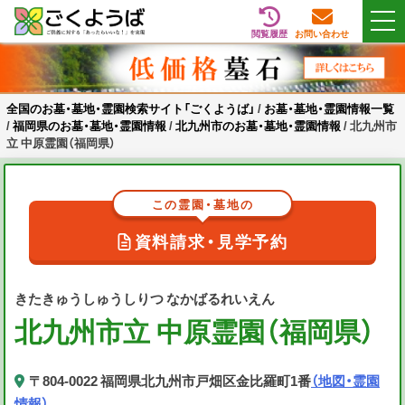
閲覧履歴
お問い合わせ
Skip
全国のお墓・墓地・霊園検索サイト「ごくようば」
ご供養をもっと身近に
to
content
全国のお墓・墓地・霊園検索サイト「ごくようば」
/
お墓・墓地・霊園情報一覧
/
福岡県のお墓・墓地・霊園情報
/
北九州市のお墓・墓地・霊園情報
/
北九州市
立 中原霊園（福岡県）
この霊園・墓地の
資料請求・見学予約
きたきゅうしゅうしりつ なかばるれいえん
北九州市立 中原霊園（福岡県）
〒804-0022 福岡県北九州市戸畑区金比羅町1番
（地図・霊園
情報）