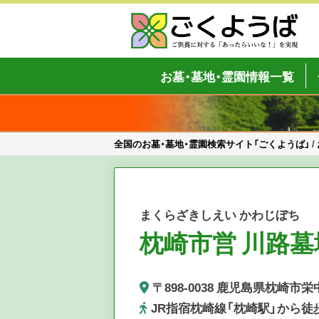
Skip
to
content
全国のお墓・墓地・霊園検索サイト「
ご供養をもっと身近に
お墓・墓地・霊園情報一覧
全国のお墓・墓地・霊園検索サイト「ごくようば」
/
まくらざきしえい かわじぼち
枕崎市営 川路墓
〒898-0038 鹿児島県枕崎市栄
JR指宿枕崎線「枕崎駅」から徒