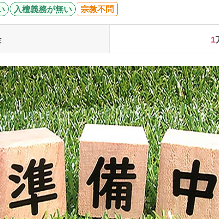
い
入檀義務が無い
宗教不問
1
金