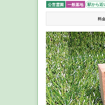
駅から近
公営霊園
一般墓地
料