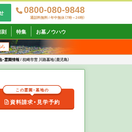
0800-080-9848
せ
通話料無料 / 年中無休（7時～24時）
彫刻
特集
お墓ノウハウ
地・霊園情報
/
枕崎市営 川路墓地（鹿児島）
この霊園・墓地の
資料請求・見学予約