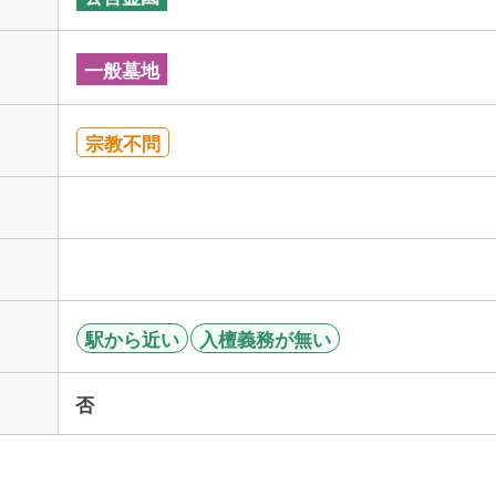
一般墓地
宗教不問
駅から近い
入檀義務が無い
否