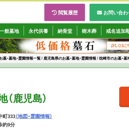
閲覧履歴
お問い合わ
ごくようば」
一般墓地
永代供養
納骨堂
樹木葬
戒名追加
お墓・墓地・霊園情報一覧
/
鹿児島県のお墓・墓地・霊園情報
/
枕崎市のお墓・墓
地（鹿児島）
中町333
（地図・霊園情報）
歩約9分