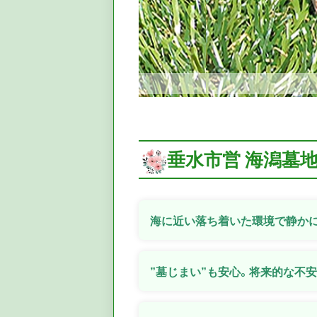
垂水市営 海潟墓
海に近い落ち着いた環境で静か
”墓じまい”も安心。将来的な不