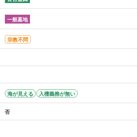
一般墓地
宗教不問
海が見える
入檀義務が無い
否