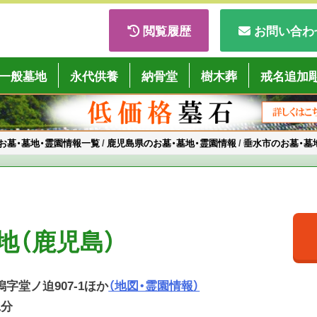
閲覧履歴
お問い合わ
ごくようば」
一般墓地
永代供養
納骨堂
樹木葬
戒名追加
お墓・墓地・霊園情報一覧
/
鹿児島県のお墓・墓地・霊園情報
/
垂水市のお墓・墓
地（鹿児島）
潟字堂ノ迫907-1ほか
（地図・霊園情報）
1分