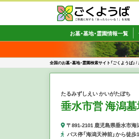
Skip
to
content
全国のお墓・墓地・霊園検索サイト「
ご供養をもっと身近に
お墓・墓地・霊園情報一覧
全国のお墓・墓地・霊園検索サイト「ごくようば」
/
たるみずしえい かいがたぼち
垂水市営 海潟墓
〒891-2101 鹿児島県垂水市海
バス停「海潟天神前」から徒歩