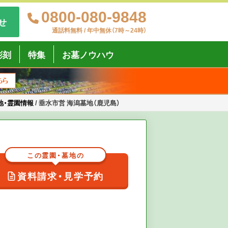
0800-080-9848
せ
通話料無料 / 年中無休（7時～24時）
彫刻
特集
お墓ノウハウ
地・霊園情報
/
垂水市営 海潟墓地（鹿児島）
この霊園・墓地の
資料請求・見学予約