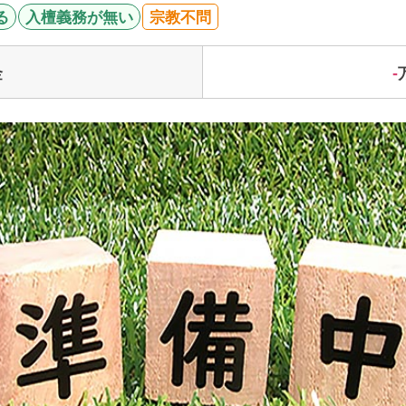
る
入檀義務が無い
宗教不問
-
金