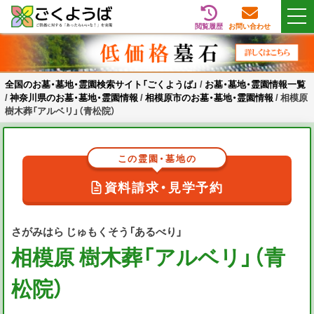
閲覧履歴
お問い合わせ
Skip
全国のお墓・墓地・霊園検索サイト「ごくようば」
ご供養をもっと身近に
to
content
全国のお墓・墓地・霊園検索サイト「ごくようば」
/
お墓・墓地・霊園情報一覧
/
神奈川県のお墓・墓地・霊園情報
/
相模原市のお墓・墓地・霊園情報
/
相模原
樹木葬「アルベリ」（青松院）
この霊園・墓地の
資料請求・見学予約
さがみはら じゅもくそう「あるべり」
相模原 樹木葬「アルベリ」（青
松院）