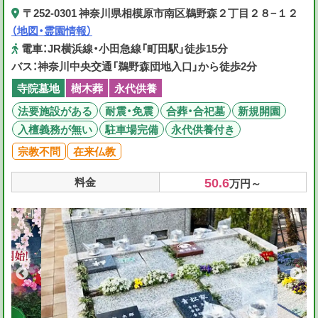
〒252-0301 神奈川県相模原市南区鵜野森２丁目２８−１２
（地図・霊園情報）
電車：JR横浜線・小田急線「町田駅」徒歩15分
バス：神奈川中央交通「鵜野森団地入口」から徒歩2分
寺院墓地
樹木葬
永代供養
法要施設がある
耐震・免震
合葬・合祀墓
新規開園
入檀義務が無い
駐車場完備
永代供養付き
宗教不問
在来仏教
50.6
料金
万円～