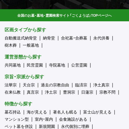
全国のお墓・墓地・霊園検索サイト「ごくようば」TOPページへ
区画タイプから探す
自動搬送式納骨堂
納骨堂
合祀墓・合葬墓
永代供養
樹木葬
一般墓地
運営形態から探す
共同墓地
民営霊園
寺院墓地
公営霊園
宗旨・宗派から探す
法華宗
天台宗
過去の宗教自由
臨済宗
浄土真宗
在来仏教
真言宗
浄土宗
曹洞宗
日蓮宗
宗教不問
特徴から探す
墓石持込
海が見える
著名人も眠る
富士山が見える
マンション型
室内・屋内
会食施設がある
ペット墓を併設
新規開園
永代個別に埋葬