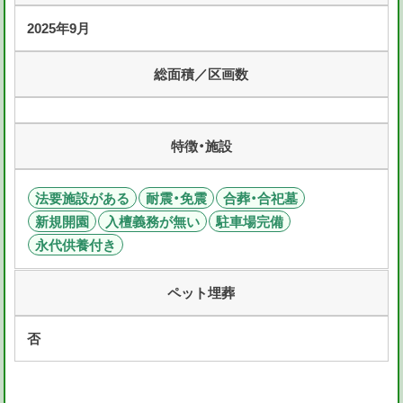
2025年9月
総面積／区画数
特徴・施設
法要施設がある
耐震・免震
合葬・合祀墓
新規開園
入檀義務が無い
駐車場完備
永代供養付き
ペット埋葬
否