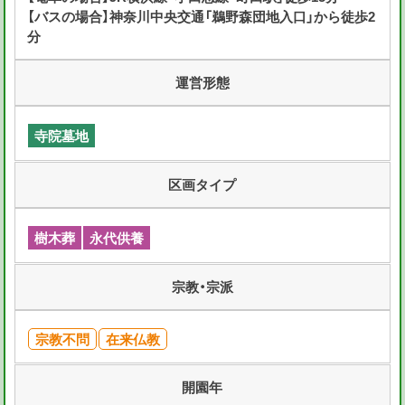
【バスの場合】神奈川中央交通「鵜野森団地入口」から徒歩2
分
運営形態
寺院墓地
区画タイプ
樹木葬
永代供養
宗教・宗派
宗教不問
在来仏教
開園年