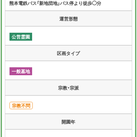
熊本電鉄バス「新地団地」バス停より徒歩◯分
運営形態
公営霊園
区画タイプ
一般墓地
宗教・宗派
宗教不問
開園年