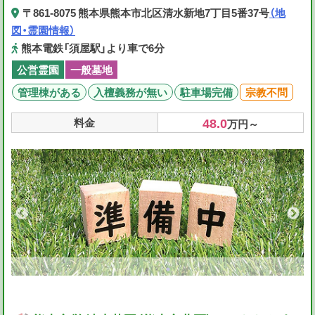
〒861-8075 熊本県熊本市北区清水新地7丁目5番37号
（地
図・霊園情報）
熊本電鉄「須屋駅」より車で6分
公営霊園
一般墓地
管理棟がある
入檀義務が無い
駐車場完備
宗教不問
48.0
料金
万円～