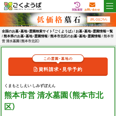
閲覧履歴
お問い合わせ
Skip
全国のお墓・墓地・霊園検索サイト「ごくようば」
ご供養をもっと身近に
to
content
全国のお墓・墓地・霊園検索サイト「ごくようば」
/
お墓・墓地・霊園情報一覧
/
熊本県のお墓・墓地・霊園情報
/
熊本市北区のお墓・墓地・霊園情報
/
熊本市
営 清水墓園（熊本市北区）
この霊園・墓地の
資料請求・見学予約
くまもとしえい しみずぼえん
熊本市営 清水墓園（熊本市北
区）