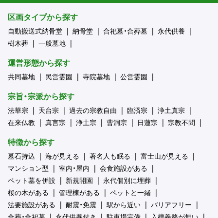
区画タイプから探す
自動搬送式納骨堂
納骨堂
合祀墓・合葬墓
永代供養
樹木葬
一般墓地
運営形態から探す
共同墓地
民営霊園
寺院墓地
公営霊園
宗旨・宗派から探す
法華宗
天台宗
過去の宗教自由
臨済宗
浄土真宗
在来仏教
真言宗
浄土宗
曹洞宗
日蓮宗
宗教不問
特徴から探す
墓石持込
海が見える
著名人も眠る
富士山が見える
マンション型
室内・屋内
会食施設がある
ペット墓を併設
新規開園
永代個別に埋葬
桜の木がある
管理棟がある
ペットと一緒
法要施設がある
耐震・免震
駅から近い
バリアフリー
合葬・合祀墓
永代供養付き
駐車場完備
入檀義務が無い