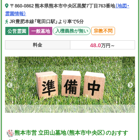
〒860-0862 熊本県熊本市中央区黒髪7丁目763番地
（地図・
霊園情報）
JR豊肥本線「竜田口駅」より車で5分
入檀義務が無い
宗教不問
公営霊園
一般墓地
48.0
料金
万円～
熊本市営 立田山墓地（熊本市中央区）のおすす