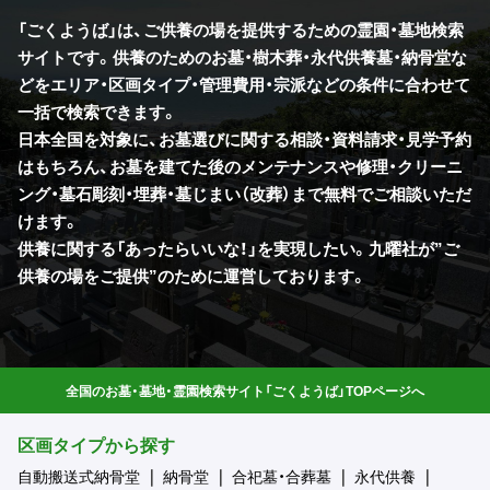
「ごくようば」は、ご供養の場を提供するための霊園・墓地検索
サイトです。供養のためのお墓・樹木葬・永代供養墓・納骨堂な
どをエリア・区画タイプ・管理費用・宗派などの条件に合わせて
一括で検索できます。
日本全国を対象に、お墓選びに関する相談・資料請求・見学予約
はもちろん、お墓を建てた後のメンテナンスや修理・クリーニ
ング・墓石彫刻・埋葬・墓じまい（改葬）まで無料でご相談いただ
けます。
供養に関する「あったらいいな！」を実現したい。九曜社が”ご
供養の場をご提供”のために運営しております。
全国のお墓・墓地・霊園検索サイト「ごくようば」TOPページへ
区画タイプから探す
自動搬送式納骨堂
納骨堂
合祀墓・合葬墓
永代供養