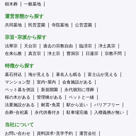
樹木葬
一般墓地
運営形態から探す
共同墓地
民営霊園
寺院墓地
公営霊園
宗旨・宗派から探す
法華宗
天台宗
過去の宗教自由
臨済宗
浄土真宗
在来仏教
真言宗
浄土宗
曹洞宗
日蓮宗
宗教不問
特徴から探す
墓石持込
海が見える
著名人も眠る
富士山が見える
マンション型
室内・屋内
会食施設がある
ペット墓を併設
新規開園
永代個別に埋葬
桜の木がある
管理棟がある
ペットと一緒
法要施設がある
耐震・免震
駅から近い
バリアフリー
合葬・合祀墓
永代供養付き
駐車場完備
入檀義務が無い
当社について
お問い合わせ
資料請求・見学予約
運営会社