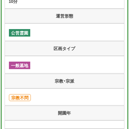
10分
運営形態
公営霊園
区画タイプ
一般墓地
宗教・宗派
宗教不問
開園年