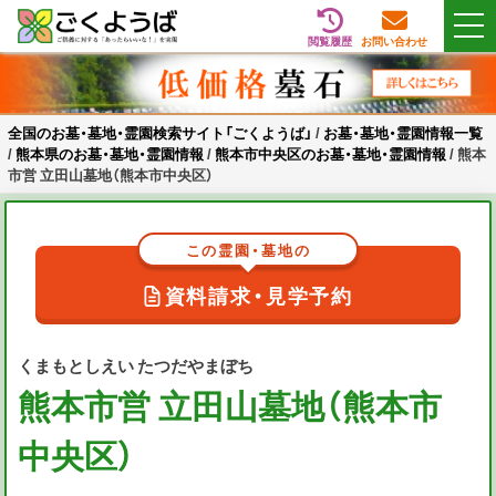
閲覧履歴
お問い合わせ
Skip
全国のお墓・墓地・霊園検索サイト「ごくようば」
ご供養をもっと身近に
to
content
全国のお墓・墓地・霊園検索サイト「ごくようば」
/
お墓・墓地・霊園情報一覧
/
熊本県のお墓・墓地・霊園情報
/
熊本市中央区のお墓・墓地・霊園情報
/
熊本
市営 立田山墓地（熊本市中央区）
この霊園・墓地の
資料請求・見学予約
くまもとしえい たつだやまぼち
熊本市営 立田山墓地（熊本市
中央区）