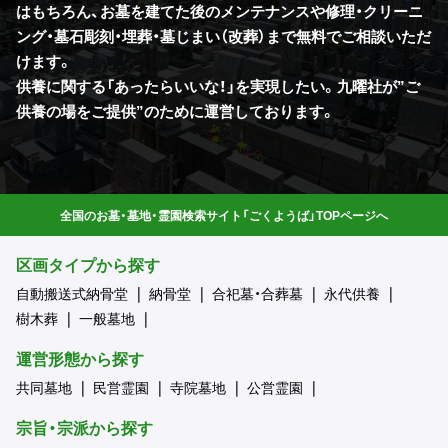
はもちろん、お墓を建てた後のメンテナンスや修理・クリーニ
ング・墓石彫刻・埋葬・墓じまい（改葬）まで無料でご相談いただ
けます。
供養に関する「あったらいいな！」を実現したい。九曜社が”ご
供養の場をご提供”のために運営しております。
全国のお墓・墓地・霊園検索サイト「ごくようば」TOPページへ
区画タイプから探す
自動搬送式納骨堂
納骨堂
合祀墓・合葬墓
永代供養
樹木葬
一般墓地
運営形態から探す
共同墓地
民営霊園
寺院墓地
公営霊園
宗旨・宗派から探す