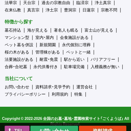
法華宗
天台宗
過去の宗教自由
臨済宗
浄土真宗
在来仏教
真言宗
浄土宗
曹洞宗
日蓮宗
宗教不問
特徴から探す
墓石持込
海が見える
著名人も眠る
富士山が見える
マンション型
室内・屋内
会食施設がある
ペット墓を併設
新規開園
永代個別に埋葬
桜の木がある
管理棟がある
ペットと一緒
法要施設がある
耐震・免震
駅から近い
バリアフリー
合葬・合祀墓
永代供養付き
駐車場完備
入檀義務が無い
当社について
お問い合わせ
資料請求・見学予約
運営会社
プライバシーポリシー
利用規約
特集
Copyright © 2022-2026 全国のお墓・墓地・霊園検索サイト「ごくようば」 All
Rights Reserved.
TEL
お問い合わせ
資料請求