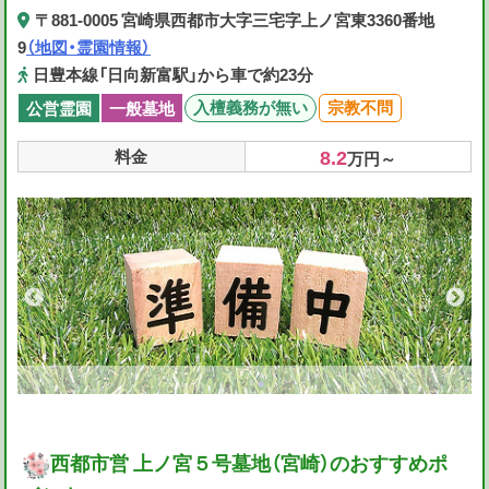
〒881-0005 宮崎県西都市大字三宅字上ノ宮東3360番地
9
（地図・霊園情報）
日豊本線「日向新富駅」から車で約23分
入檀義務が無い
宗教不問
公営霊園
一般墓地
8.2
料金
万円～
西都市営 上ノ宮５号墓地（宮崎）のおすすめポ