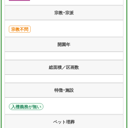
宗教・宗派
宗教不問
開園年
総面積／区画数
特徴・施設
入檀義務が無い
ペット埋葬