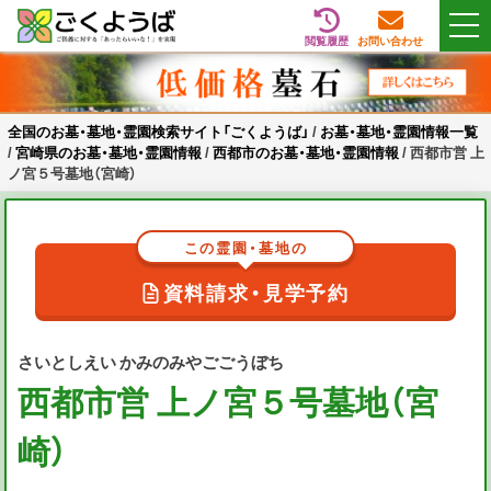
閲覧履歴
お問い合わせ
Skip
全国のお墓・墓地・霊園検索サイト「ごくようば」
ご供養をもっと身近に
to
content
全国のお墓・墓地・霊園検索サイト「ごくようば」
/
お墓・墓地・霊園情報一覧
/
宮崎県のお墓・墓地・霊園情報
/
西都市のお墓・墓地・霊園情報
/
西都市営 上
ノ宮５号墓地（宮崎）
この霊園・墓地の
資料請求・見学予約
さいとしえい かみのみやごごうぼち
西都市営 上ノ宮５号墓地（宮
崎）