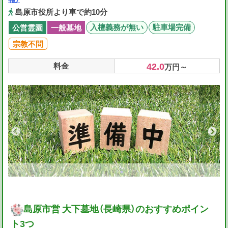
島原市役所より車で約10分
入檀義務が無い
駐車場完備
公営霊園
一般墓地
宗教不問
42.0
料金
万円～
島原市営 大下墓地（長崎県）のおすすめポイン
ト3つ