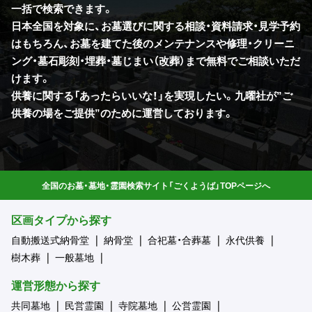
一括で検索できます。
日本全国を対象に、お墓選びに関する相談・資料請求・見学予約
はもちろん、お墓を建てた後のメンテナンスや修理・クリーニ
ング・墓石彫刻・埋葬・墓じまい（改葬）まで無料でご相談いただ
けます。
供養に関する「あったらいいな！」を実現したい。九曜社が”ご
供養の場をご提供”のために運営しております。
全国のお墓・墓地・霊園検索サイト「ごくようば」TOPページへ
区画タイプから探す
自動搬送式納骨堂
納骨堂
合祀墓・合葬墓
永代供養
樹木葬
一般墓地
運営形態から探す
共同墓地
民営霊園
寺院墓地
公営霊園