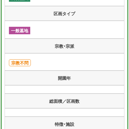
区画タイプ
一般墓地
宗教・宗派
宗教不問
開園年
総面積／区画数
特徴・施設