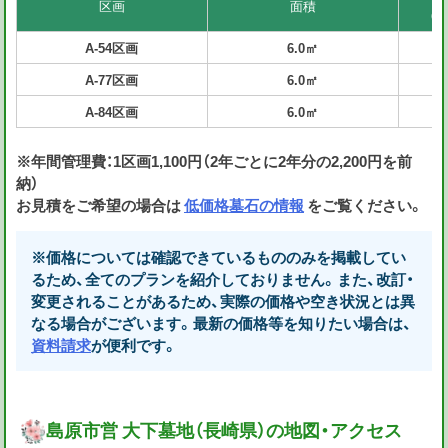
区画
面積
（
A-54区画
6.0㎡
4
A-77区画
6.0㎡
4
A-84区画
6.0㎡
4
※年間管理費：1区画1,100円（2年ごとに2年分の2,200円を前
納）
お見積をご希望の場合は
低価格墓石の情報
をご覧ください。
※価格については確認できているもののみを掲載してい
るため、全てのプランを紹介しておりません。また、改訂・
変更されることがあるため、実際の価格や空き状況とは異
なる場合がございます。最新の価格等を知りたい場合は、
資料請求
が便利です。
島原市営 大下墓地（長崎県）の地図・アクセス