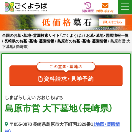
閲覧履歴
お問い合わせ
Skip
全国のお墓・墓地・霊園検索サイト「ごくようば」
ご供養をもっと身近に
to
content
全国のお墓・墓地・霊園検索サイト「ごくようば」
/
お墓・墓地・霊園情報一覧
/
長崎県のお墓・墓地・霊園情報
/
島原市のお墓・墓地・霊園情報
/
島原市営 大
下墓地（長崎県）
この霊園・墓地の
資料請求・見学予約
しまばらしえい おおじもぼち
島原市営 大下墓地（長崎県）
〒855-0878 長崎県島原市大下町丙1329番1
（地図・霊園情
報）