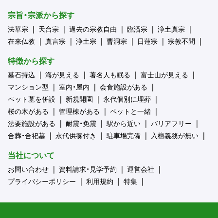
宗旨・宗派から探す
法華宗
天台宗
過去の宗教自由
臨済宗
浄土真宗
在来仏教
真言宗
浄土宗
曹洞宗
日蓮宗
宗教不問
特徴から探す
墓石持込
海が見える
著名人も眠る
富士山が見える
マンション型
室内・屋内
会食施設がある
ペット墓を併設
新規開園
永代個別に埋葬
桜の木がある
管理棟がある
ペットと一緒
法要施設がある
耐震・免震
駅から近い
バリアフリー
合葬・合祀墓
永代供養付き
駐車場完備
入檀義務が無い
当社について
お問い合わせ
資料請求・見学予約
運営会社
プライバシーポリシー
利用規約
特集