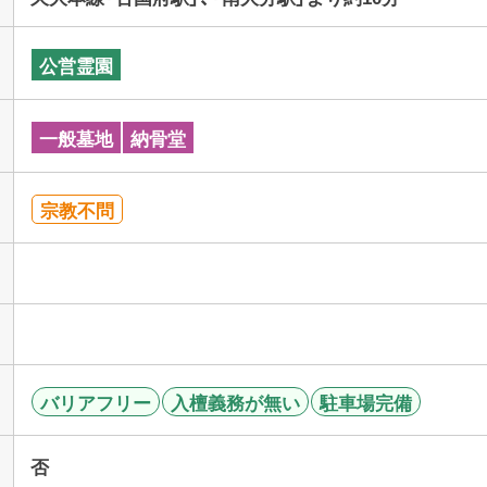
公営霊園
一般墓地
納骨堂
宗教不問
バリアフリー
入檀義務が無い
駐車場完備
否