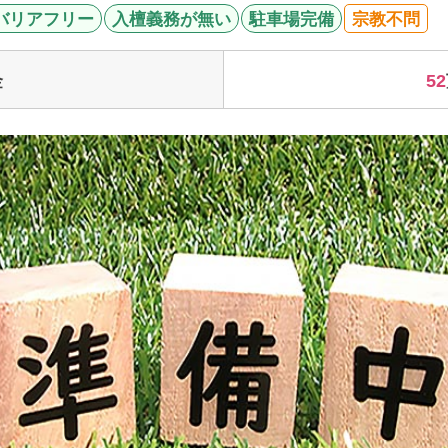
バリアフリー
入檀義務が無い
駐車場完備
宗教不問
52
金