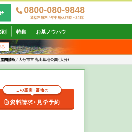
0800-080-9848
せ
通話料無料 / 年中無休（7時～24時）
彫刻
特集
お墓ノウハウ
・霊園情報
/
大分市営 丸山墓地公園（大分）
この霊園・墓地の
資料請求・見学予約