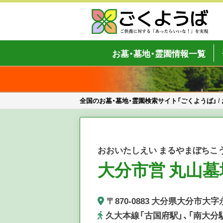
Skip
to
content
全国のお墓・墓地・霊園検索サイト「
ご供養をもっと身近に
お墓・墓地・霊園情報一覧
全国のお墓・墓地・霊園検索サイト「ごくようば」
/
おおいたしえい まるやまぼちこ
大分市営 丸山墓
〒870-0883 大分県大分市大字
久大本線「古国府駅」、「南大分