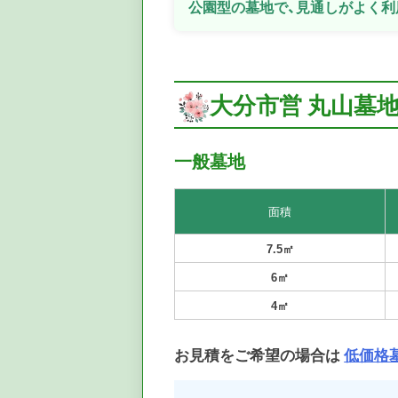
公園型の墓地で、見通しがよく利
大分市営 丸山墓地
一般墓地
面積
7.5㎡
6㎡
4㎡
お見積をご希望の場合は
低価格