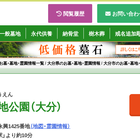
閲覧履歴
お問い合わ
ごくようば」
一般墓地
永代供養
納骨堂
樹木葬
戒名追加
お墓・墓地・霊園情報一覧
/
大分県のお墓・墓地・霊園情報
/
大分市のお墓・墓地
うえん
地公園（大分）
永興1425番地
（地図・霊園情報）
駅」より約10分