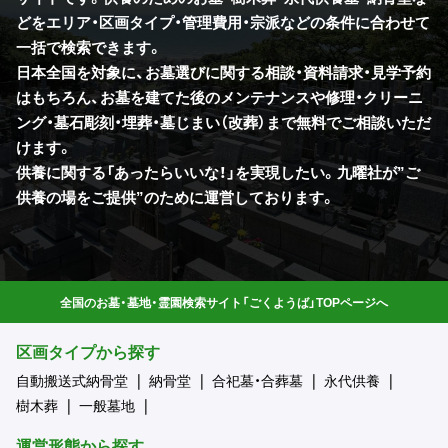
どをエリア・区画タイプ・管理費用・宗派などの条件に合わせて
一括で検索できます。
日本全国を対象に、お墓選びに関する相談・資料請求・見学予約
はもちろん、お墓を建てた後のメンテナンスや修理・クリーニ
ング・墓石彫刻・埋葬・墓じまい（改葬）まで無料でご相談いただ
けます。
供養に関する「あったらいいな！」を実現したい。九曜社が”ご
供養の場をご提供”のために運営しております。
全国のお墓・墓地・霊園検索サイト「ごくようば」TOPページへ
区画タイプから探す
自動搬送式納骨堂
納骨堂
合祀墓・合葬墓
永代供養
樹木葬
一般墓地
運営形態から探す