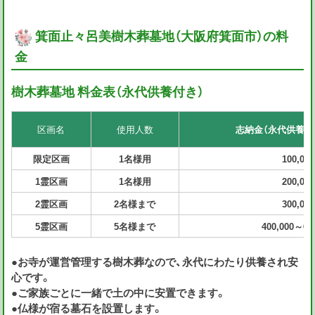
箕面止々呂美樹木葬墓地（大阪府箕面市）の料
金
樹木葬墓地 料金表（永代供養付き）
区画名
使用人数
志納金（永代供養料
限定区画
1
名様
用
100,00
1霊区画
1
名様
用
200,00
2霊区画
2
名様
まで
300,00
5霊区画
5
名様まで
400,000～60
●お寺が運営管理する樹木葬なので、永代にわたり供養され安
心です。
●ご家族ごとに一緒で土の中に安置できます。
●仏様が宿る墓石を設置します。