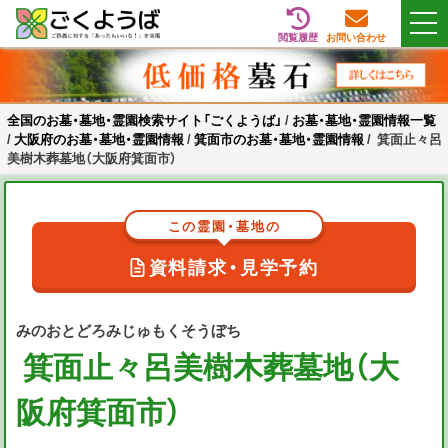
閲覧履歴
お問い合わせ
Skip
全国のお墓・墓地・霊園検索サイト「ごくようば」
ご供養をもっと身近に
to
content
全国のお墓・墓地・霊園検索サイト「ごくようば」
/
お墓・墓地・霊園情報一覧
/
大阪府のお墓・墓地・霊園情報
/
箕面市のお墓・墓地・霊園情報
/
箕面止々呂
美樹木葬墓地（大阪府箕面市）
この霊園・墓地の
資料請求・見学予約
みのおとどろみじゅもくそうぼち
箕面止々呂美樹木葬墓地（大
阪府箕面市）