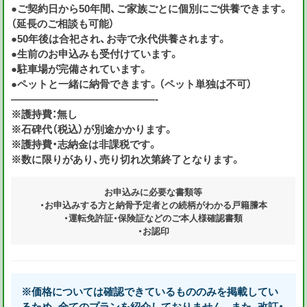
●ご契約日から50年間、ご家族ごとに個別にご供養できます。
（延長のご相談も可能）
●50年後は合祀され、お寺で永代供養されます。
●生前のお申込みも受付けています。
●駐車場が完備されています。
●ペットと一緒に納骨できます。（ペット単独は不可）
——————————————-
※護持費：無し
※石碑代（税込）が別途かかります。
※護持費・志納金は非課税です。
※数に限りがあり、売り切れ次第終了となります。
お申込みに必要な書類等
・お申込みする方と納骨予定者との続柄がわかる戸籍謄本
・運転免許証・保険証などのご本人様確認書類
・お認印
※価格については確認できているもののみを掲載してい
るため、全てのプランを紹介しておりません。また、改訂・