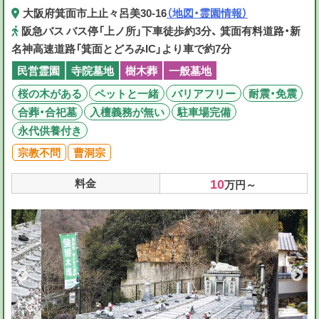
大阪府箕面市上止々呂美30-16
（地図・霊園情報）
阪急バス バス停「上ノ所」下車徒歩約3分、 箕面有料道路・新
名神高速道路「箕面とどろみIC」より車で約7分
民営霊園
寺院墓地
樹木葬
一般墓地
桜の木がある
ペットと一緒
バリアフリー
耐震・免震
合葬・合祀墓
入檀義務が無い
駐車場完備
永代供養付き
宗教不問
曹洞宗
10
料金
万円～