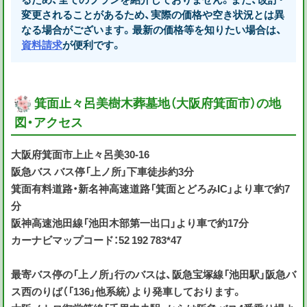
変更されることがあるため、実際の価格や空き状況とは異
なる場合がございます。最新の価格等を知りたい場合は、
資料請求
が便利です。
箕面止々呂美樹木葬墓地（大阪府箕面市）の地
図・アクセス
大阪府箕面市上止々呂美30-16
阪急バス バス停「上ノ所」下車徒歩約3分
箕面有料道路・新名神高速道路「箕面とどろみIC」より車で約7
分
阪神高速池田線「池田木部第一出口」より車で約17分
カーナビマップコード：52 192 783*47
最寄バス停の「上ノ所」行のバスは、阪急宝塚線「池田駅」阪急バ
ス西のりば（「136」他系統）より発車しております。