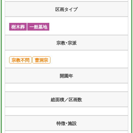
区画タイプ
樹木葬
一般墓地
宗教・宗派
宗教不問
曹洞宗
開園年
総面積／区画数
特徴・施設