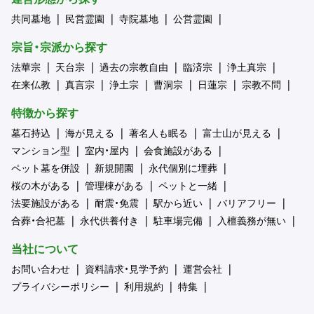
共同墓地
民営霊園
寺院墓地
公営霊園
宗旨・宗派から探す
法華宗
天台宗
過去の宗教自由
臨済宗
浄土真宗
在来仏教
真言宗
浄土宗
曹洞宗
日蓮宗
宗教不問
特徴から探す
墓石持込
海が見える
著名人も眠る
富士山が見える
マンション型
室内・屋内
会食施設がある
ペット墓を併設
新規開園
永代個別に埋葬
桜の木がある
管理棟がある
ペットと一緒
法要施設がある
耐震・免震
駅から近い
バリアフリー
合葬・合祀墓
永代供養付き
駐車場完備
入檀義務が無い
当社について
お問い合わせ
資料請求・見学予約
運営会社
プライバシーポリシー
利用規約
特集