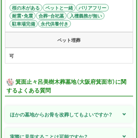
桜の木がある
ペットと一緒
バリアフリー
耐震・免震
合葬・合祀墓
入檀義務が無い
駐車場完備
永代供養付き
ペット埋葬
可
箕面止々呂美樹木葬墓地（大阪府箕面市）に関
するよくある質問
ほかの墓地からお骨を改葬してもよいですか？
実際に見学することは可能ですか？