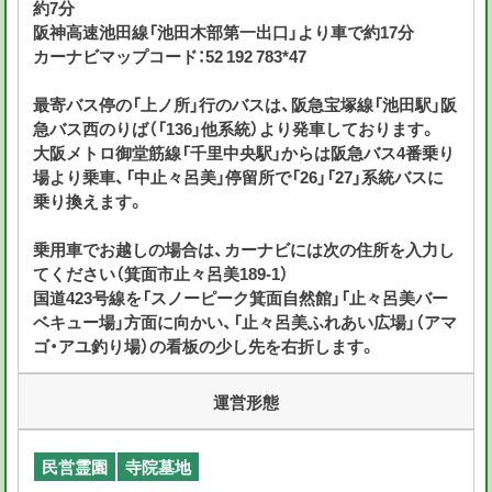
約7分
阪神高速池田線「池田木部第一出口」より車で約17分
カーナビマップコード：52 192 783*47
最寄バス停の「上ノ所」行のバスは、阪急宝塚線「池田駅」阪
急バス西のりば（「136」他系統）より発車しております。
大阪メトロ御堂筋線「千里中央駅」からは阪急バス4番乗り
場より乗車、「中止々呂美」停留所で「26」「27」系統バスに
乗り換えます。
乗用車でお越しの場合は、カーナビには次の住所を入力し
てください（箕面市止々呂美189-1）
国道423号線を「スノーピーク箕面自然館」「止々呂美バー
ベキュー場」方面に向かい、「止々呂美ふれあい広場」（アマ
ゴ・アユ釣り場）の看板の少し先を右折します。
運営形態
民営霊園
寺院墓地