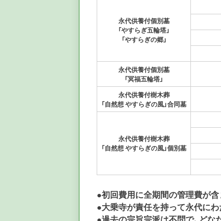
永代供養付個別墓
「やすらぎ五輪塔」
「やすらぎの郷」
永代供養付個別墓
「冥福五輪塔」
永代供養付樹木葬
「自然想 やすらぎの風」合同墓
永代供養付樹木葬
「自然想 やすらぎの風」個別墓
●初回費用に全期間の管理費が含
●大乗寺が責任を持って永代にわ
●過去の宗旨宗派は不問で、どな