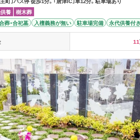
主町｣バス停 徒歩1分。｢唐津IC｣車12分。駐車場あり
代供養
樹木葬
合葬・合祀墓
入檀義務が無い
駐車場完備
永代供養付
11
金