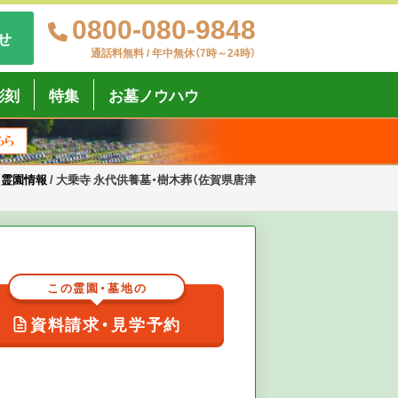
0800-080-9848
せ
通話料無料 / 年中無休（7時～24時）
彫刻
特集
お墓ノウハウ
・霊園情報
/
大乗寺 永代供養墓・樹木葬（佐賀県唐津
この霊園・墓地の
資料請求・見学予約