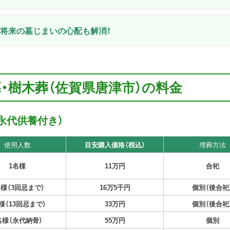
将来の墓じまいの心配も解消！
墓・樹木葬（佐賀県唐津市）の料金
永代供養付き）
使用人数
目安購入価格（税込）
埋葬方法
1名様
11万円
合祀
名様（3回忌まで）
16万5千円
個別（後合祀
様（13回忌まで）
33万円
個別（後合祀
名様（永代納骨）
55万円
個別