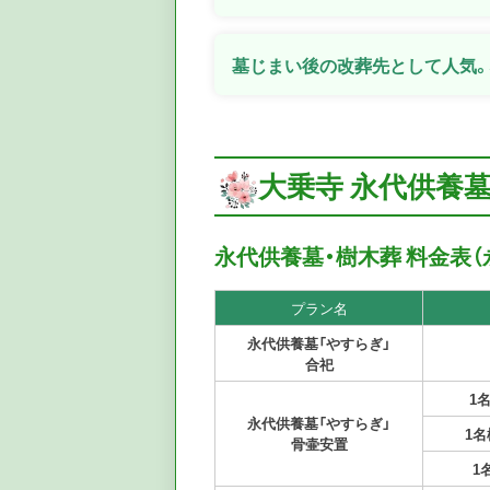
墓じまい後の改葬先として人気。
大乗寺 永代供養
永代供養墓・樹木葬 料金表（
プラン名
永代供養墓「やすらぎ」
合祀
1
永代供養墓「やすらぎ」
1名
骨壷安置
1