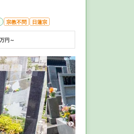
き
宗教不問
日蓮宗
万円～