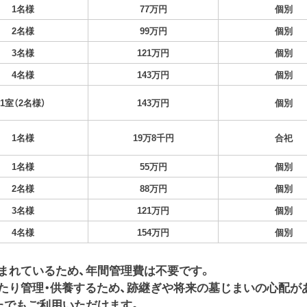
1名様
77万円
個別
2名様
99万円
個別
3名様
121万円
個別
4名様
143万円
個別
1室（2名様）
143万円
個別
1名様
19万8千円
合祀
1名様
55万円
個別
2名様
88万円
個別
3名様
121万円
個別
4名様
154万円
個別
まれているため、年間管理費は不要です。
たり管理・供養するため、跡継ぎや将来の墓じまいの心配が
たでもご利用いただけます。