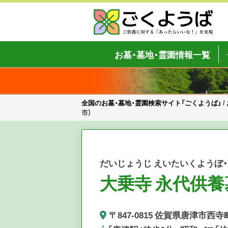
Skip
to
content
全国のお墓・墓地・霊園検索サイト「
ご供養をもっと身近に
お墓・墓地・霊園情報一覧
全国のお墓・墓地・霊園検索サイト「ごくようば」
/
市）
だいじょうじ えいたいくようぼ
大乗寺 永代供養
〒847-0815 佐賀県唐津市西寺町