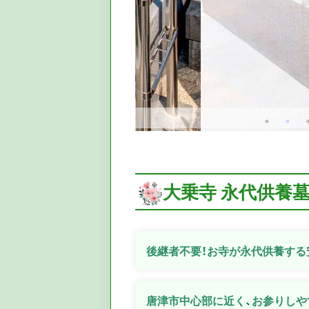
大乗寺 永代供養
後継者不要！お寺が永代供養する
唐津市中心部に近く、お参りしや