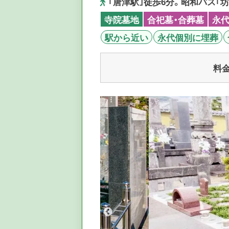
｢唐津駅｣徒歩6分。昭和バス｢坊
寺院墓地
合祀墓・合葬墓
永
駅から近い
永代個別に埋葬
料