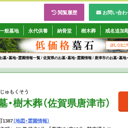
閲覧履歴
お問い合わ
ごくようば」
一般墓地
永代供養
納骨堂
樹木葬
戒名追加
お墓・墓地・霊園情報一覧
/
佐賀県のお墓・墓地・霊園情報
/
唐津市のお墓・墓地
・じゅもくそう
墓・樹木葬（佐賀県唐津市）
1387
（地図・霊園情報）