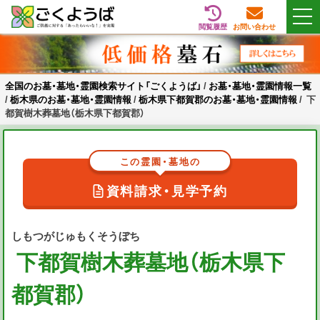
閲覧履歴
お問い合わせ
Skip
全国のお墓・墓地・霊園検索サイト「ごくようば」
ご供養をもっと身近に
to
content
全国のお墓・墓地・霊園検索サイト「ごくようば」
/
お墓・墓地・霊園情報一覧
/
栃木県のお墓・墓地・霊園情報
/
栃木県下都賀郡のお墓・墓地・霊園情報
/
下
都賀樹木葬墓地（栃木県下都賀郡）
この霊園・墓地の
資料請求・見学予約
しもつがじゅもくそうぼち
下都賀樹木葬墓地（栃木県下
都賀郡）