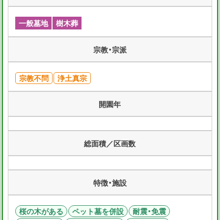
一般墓地
樹木葬
宗教・宗派
宗教不問
浄土真宗
開園年
総面積／区画数
特徴・施設
桜の木がある
ペット墓を併設
耐震・免震