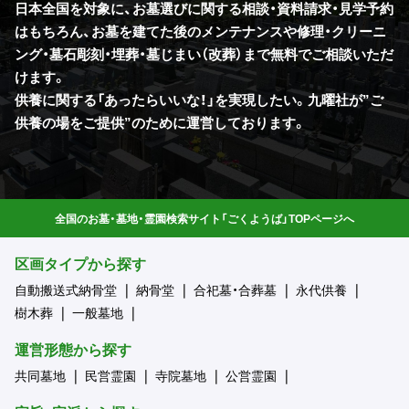
日本全国を対象に、お墓選びに関する相談・資料請求・見学予約
はもちろん、お墓を建てた後のメンテナンスや修理・クリーニ
ング・墓石彫刻・埋葬・墓じまい（改葬）まで無料でご相談いただ
けます。
供養に関する「あったらいいな！」を実現したい。九曜社が”ご
供養の場をご提供”のために運営しております。
全国のお墓・墓地・霊園検索サイト「ごくようば」TOPページへ
区画タイプから探す
自動搬送式納骨堂
納骨堂
合祀墓・合葬墓
永代供養
樹木葬
一般墓地
運営形態から探す
共同墓地
民営霊園
寺院墓地
公営霊園