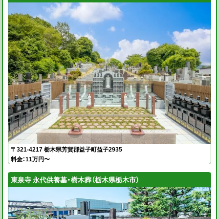
〒321-4217 栃木県芳賀郡益子町益子2935
料金：11万円〜
東泉寺 永代供養墓・樹木葬（栃木県栃木市）