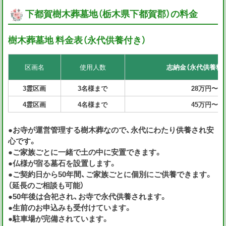
下都賀樹木葬墓地（栃木県下都賀郡）の料金
樹木葬墓地 料金表（永代供養付き）
区画名
使用人数
志納金（永代供養料
3霊区画
3
名様
まで
28万円〜4
4霊区画
4
名様
まで
45万円〜5
●お寺が運営管理する樹木葬なので、永代にわたり供養され安
心です。
●ご家族ごとに一緒で土の中に安置できます。
●仏様が宿る墓石を設置します。
●ご契約日から50年間、ご家族ごとに個別にご供養できます。
（延長のご相談も可能）
●50年後は合祀され、お寺で永代供養されます。
●生前のお申込みも受付けています。
●駐車場が完備されています。