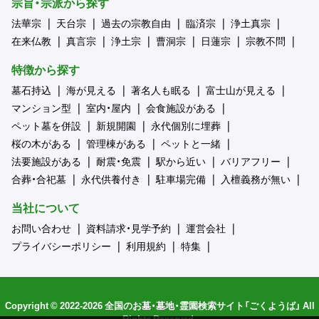
宗旨・宗派から探す
法華宗
天台宗
過去の宗教自由
臨済宗
浄土真宗
在来仏教
真言宗
浄土宗
曹洞宗
日蓮宗
宗教不問
特徴から探す
墓石持込
海が見える
著名人も眠る
富士山が見える
マンション型
室内・屋内
会食施設がある
ペット墓を併設
新規開園
永代個別に埋葬
桜の木がある
管理棟がある
ペットと一緒
法要施設がある
耐震・免震
駅から近い
バリアフリー
合葬・合祀墓
永代供養付き
駐車場完備
入檀義務が無い
当社について
お問い合わせ
資料請求・見学予約
運営会社
プライバシーポリシー
利用規約
特集
Copyright © 2022-2026 全国のお墓・墓地・霊園検索サイト「ごくようば」 All
Rights Reserved.