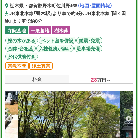
栃木県下都賀郡野木町佐川野468
（地図・霊園情報）
JR東北本線「野木駅」より車で約8分、JR東北本線「間々田
駅」より車で約8分
寺院墓地
一般墓地
樹木葬
桜の木がある
ペット墓を併設
耐震・免震
合葬・合祀墓
入檀義務が無い
駐車場完備
永代供養付き
宗教不問
浄土真宗
28
料金
万円～