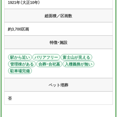
1921年（大正10年）
総面積／区画数
約3,700区画
特徴・施設
駅から近い
バリアフリー
富士山が見える
管理棟がある
合葬・合祀墓
入檀義務が無い
駐車場完備
ペット埋葬
否