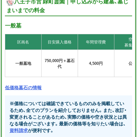
八王子市営 緑町霊園｜申し込みから建墓、墓じ
まいまでの料金
一般墓
空き
区画名
目安購入価格
年間管理費
募集状
750,000
円＋墓石
一般墓地
4,500円
公募
代
低価格墓石の情報
※価格については確認できているもののみを掲載してい
るため、全てのプランを紹介しておりません。また、改訂・
変更されることがあるため、実際の価格や空き状況とは異
なる場合がございます。最新の価格等を知りたい場合は、
資料請求
が便利です。