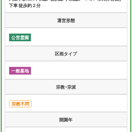
下車 徒歩約２分
運営形態
公営霊園
区画タイプ
一般墓地
宗教・宗派
宗教不問
開園年