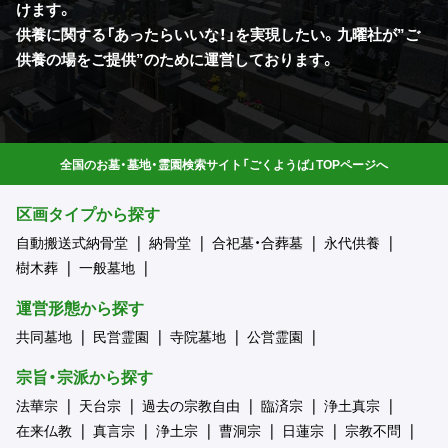
けます。
供養に関する「あったらいいな！」を実現したい。九曜社が”ご
供養の場をご提供”のために運営しております。
全国のお墓・墓地・霊園検索サイト「ごくようば」TOPページへ
区画タイプから探す
自動搬送式納骨堂
納骨堂
合祀墓・合葬墓
永代供養
樹木葬
一般墓地
運営形態から探す
共同墓地
民営霊園
寺院墓地
公営霊園
宗旨・宗派から探す
法華宗
天台宗
過去の宗教自由
臨済宗
浄土真宗
在来仏教
真言宗
浄土宗
曹洞宗
日蓮宗
宗教不問