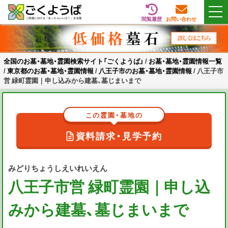
閲覧履歴
お問い合わせ
Skip
全国のお墓・墓地・霊園検索サイト「ごくようば」
ご供養をもっと身近に
to
content
全国のお墓・墓地・霊園検索サイト「ごくようば」
/
お墓・墓地・霊園情報一覧
/
東京都のお墓・墓地・霊園情報
/
八王子市のお墓・墓地・霊園情報
/
八王子市
営 緑町霊園｜申し込みから建墓、墓じまいまで
この霊園・墓地の
資料請求・見学予約
みどりちょうしえいれいえん
八王子市営 緑町霊園｜申し込
みから建墓、墓じまいまで