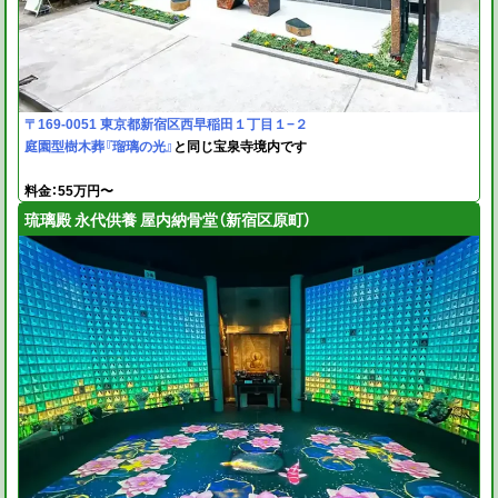
〒169-0051 東京都新宿区西早稲田１丁目１−２
庭園型樹木葬『瑠璃の光』
と同じ宝泉寺境内です
料金：55万円〜
琉璃殿 永代供養 屋内納骨堂（新宿区原町）