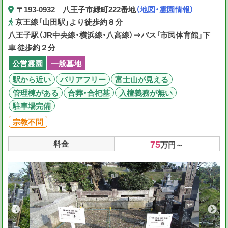
〒193-0932 八王子市緑町222番地
（地図・霊園情報）
京王線「山田駅」より徒歩約８分
八王子駅（JR中央線・横浜線・八高線）⇒バス「市民体育館」下
車 徒歩約２分
公営霊園
一般墓地
駅から近い
バリアフリー
富士山が見える
管理棟がある
合葬・合祀墓
入檀義務が無い
駐車場完備
宗教不問
75
料金
万円～