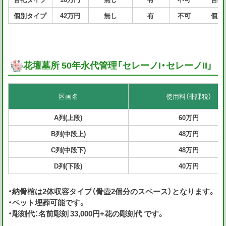
個別タイプ
42万円
無し
有
不可
個別
花壇墓所 50年永代管理「セレーノI・セレーノII」
区画名
使用料（非課税）
A列(上段)
60万円
B列(中段上)
48万円
C列(中段下)
48万円
D列(下段)
40万円
・納骨棺は2体収容タイプ（骨壺2個分のスペース）となります。
・ペット埋葬可能です。
・彫刻代：名前彫刻 33,000円+花の彫刻代 です。