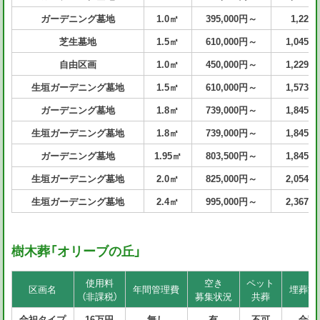
ガーデニング墓地
1.0㎡
395,000円～
1,229
芝生墓地
1.5㎡
610,000円～
1,045,
自由区画
1.0㎡
450,000円～
1,229,
生垣ガーデニング墓地
1.5㎡
610,000円～
1,573,
ガーデニング墓地
1.8㎡
739,000円～
1,845,
生垣ガーデニング墓地
1.8㎡
739,000円～
1,845,
ガーデニング墓地
1.95㎡
803,500円～
1,845,
生垣ガーデニング墓地
2.0㎡
825,000円～
2,054,
生垣ガーデニング墓地
2.4㎡
995,000円～
2,367,
樹木葬「オリーブの丘」
使用料
空き
ペット
区画名
年間管理費
埋葬方
（非課税）
募集状況
共葬
合祀タイプ
16万円
無し
有
不可
合葬