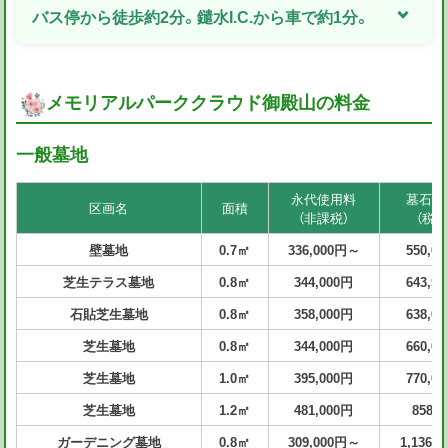
バス停から徒歩約2分。鑓水I.C.から車で約1分。
メモリアルパーククラウド御殿山の料金
一般墓地
永代使用料
墓石・
区画名
面積
（非課税）
（税込
壁墓地
0.7㎡
336,000円～
550,0
芝生テラス墓地
0.8㎡
344,000円
643,5
石貼芝生墓地
0.8㎡
358,000円
638,0
芝生墓地
0.8㎡
344,000円
660,0
芝生墓地
1.0㎡
395,000円
770,0
芝生墓地
1.2㎡
481,000円
858,
ガーデニング墓地
0.8㎡
309,000円～
1,136,