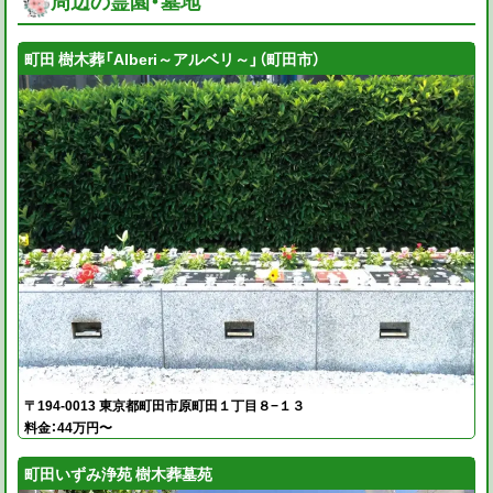
周辺の霊園・墓地
町田 樹木葬「Alberi～アルベリ～」（町田市）
〒194-0013 東京都町田市原町田１丁目８−１３
料金：44万円〜
町田いずみ浄苑 樹木葬墓苑