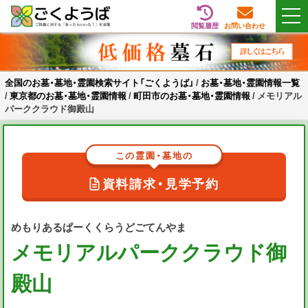
閲覧履歴
お問い合わせ
Skip
全国のお墓・墓地・霊園検索サイト「ごくようば」
ご供養をもっと身近に
to
content
全国のお墓・墓地・霊園検索サイト「ごくようば」
/
お墓・墓地・霊園情報一覧
/
東京都のお墓・墓地・霊園情報
/
町田市のお墓・墓地・霊園情報
/
メモリアル
パーククラウド御殿山
この霊園・墓地の
資料請求・見学予約
めもりあるぱーくくらうどごてんやま
メモリアルパーククラウド御
殿山