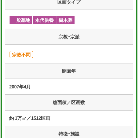
区画タイプ
一般墓地
永代供養
樹木葬
宗教・宗派
宗教不問
開園年
2007年4月
総面積／区画数
約 1万㎡／1512区画
特徴・施設