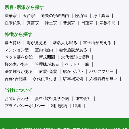
宗旨・宗派から探す
法華宗
天台宗
過去の宗教自由
臨済宗
浄土真宗
在来仏教
真言宗
浄土宗
曹洞宗
日蓮宗
宗教不問
特徴から探す
墓石持込
海が見える
著名人も眠る
富士山が見える
マンション型
室内・屋内
会食施設がある
ペット墓を併設
新規開園
永代個別に埋葬
桜の木がある
管理棟がある
ペットと一緒
法要施設がある
耐震・免震
駅から近い
バリアフリー
合葬・合祀墓
永代供養付き
駐車場完備
入檀義務が無い
当社について
お問い合わせ
資料請求・見学予約
運営会社
プライバシーポリシー
利用規約
特集