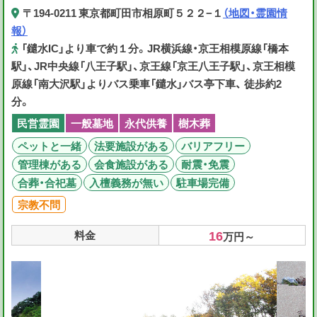
〒194-0211 東京都町田市相原町５２２−１
（地図・霊園情
報）
「鑓水IC」より車で約１分。JR横浜線・京王相模原線「橋本
駅」、JR中央線「八王子駅」、京王線「京王八王子駅」、京王相模
原線「南大沢駅」よりバス乗車「鑓水」バス亭下車、 徒歩約2
分。
民営霊園
一般墓地
永代供養
樹木葬
ペットと一緒
法要施設がある
バリアフリー
管理棟がある
会食施設がある
耐震・免震
合葬・合祀墓
入檀義務が無い
駐車場完備
宗教不問
16
料金
万円～