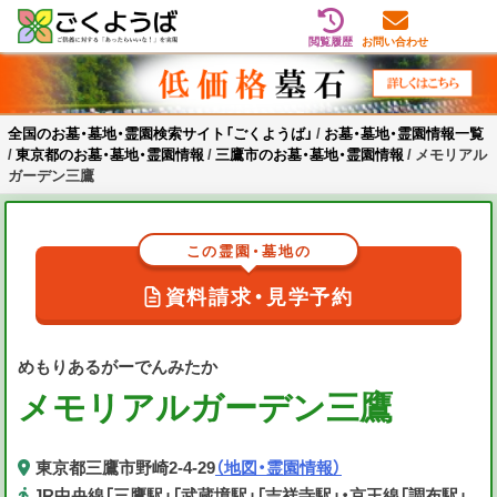
閲覧履歴
お問い合わせ
Skip
全国のお墓・墓地・霊園検索サイト「ごくようば」
ご供養をもっと身近に
to
content
全国のお墓・墓地・霊園検索サイト「ごくようば」
/
お墓・墓地・霊園情報一覧
/
東京都のお墓・墓地・霊園情報
/
三鷹市のお墓・墓地・霊園情報
/
メモリアル
ガーデン三鷹
この霊園・墓地の
資料請求・見学予約
めもりあるがーでんみたか
メモリアルガーデン三鷹
東京都三鷹市野崎2-4-29
（地図・霊園情報）
JR中央線「三鷹駅」「武蔵境駅」「吉祥寺駅」・京王線「調布駅」