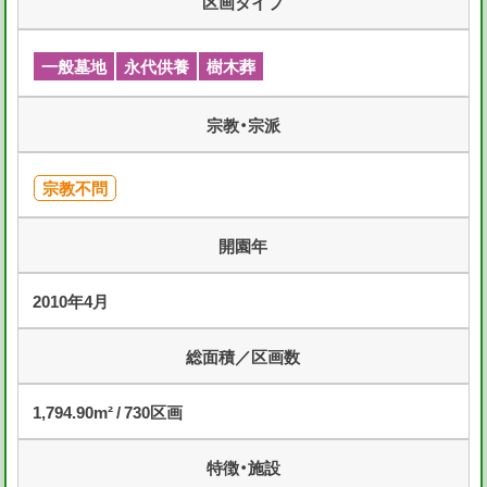
区画タイプ
一般墓地
永代供養
樹木葬
宗教・宗派
宗教不問
開園年
2010年4月
総面積／区画数
1,794.90m² / 730区画
特徴・施設