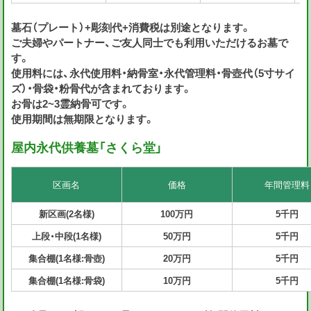
墓石（プレート）+彫刻代+消費税は別途となります。
ご夫婦やパートナー、ご友人同士でも利用いただけるお墓で
す。
使用料には、永代使用料・納骨室・永代管理料・骨壺代（5寸サイ
ズ）・骨袋・粉骨代が含まれております。
お骨は2~3霊納骨可です。
使用期間は無期限となります。
屋内永代供養墓「さくら堂」
区画名
価格
年間管理料
新区画(2名様)
100万円
5千円
上段・中段(1名様)
50万円
5千円
集合棚(1名様:骨壺)
20万円
5千円
集合棚(1名様:骨袋)
10万円
5千円