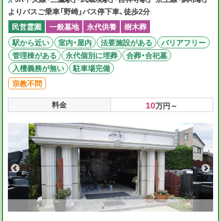
よりバスご乗車「野崎」バス停下車、徒歩2分
民営霊園
一般墓地
永代供養
樹木葬
駅から近い
室内・屋内
法要施設がある
バリアフリー
管理棟がある
永代個別に埋葬
合葬・合祀墓
入檀義務が無い
駐車場完備
宗教不問
10
料金
万円～