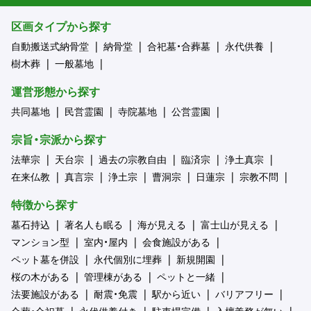
区画タイプから探す
自動搬送式納骨堂
納骨堂
合祀墓・合葬墓
永代供養
樹木葬
一般墓地
運営形態から探す
共同墓地
民営霊園
寺院墓地
公営霊園
宗旨・宗派から探す
法華宗
天台宗
過去の宗教自由
臨済宗
浄土真宗
在来仏教
真言宗
浄土宗
曹洞宗
日蓮宗
宗教不問
特徴から探す
墓石持込
著名人も眠る
海が見える
富士山が見える
マンション型
室内・屋内
会食施設がある
ペット墓を併設
永代個別に埋葬
新規開園
桜の木がある
管理棟がある
ペットと一緒
法要施設がある
耐震・免震
駅から近い
バリアフリー
合葬・合祀墓
永代供養付き
駐車場完備
入檀義務が無い