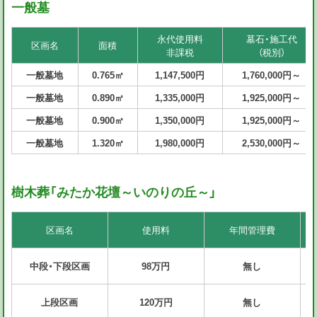
一般墓
永代使用料
墓石・施工代
区画名
面積
非課税
（税別）
一般墓地
0.765㎡
1,147,500円
1,760,000円～
一般墓地
0.890㎡
1,335,000円
1,925,000円～
一般墓地
0.900㎡
1,350,000円
1,925,000円～
一般墓地
1.320㎡
1,980,000円
2,530,000円～
樹木葬「みたか花壇～いのりの丘～」
区画名
使用料
年間管理費
中段・下段区画
98万円
無し
上段区画
120万円
無し