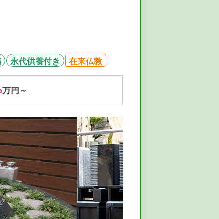
備
永代供養付き
在来仏教
5
万円～