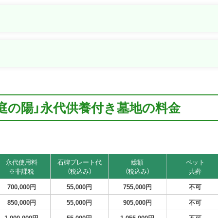
円庭の陽」永代供養付き墓地の料金
永代使用料
石碑プレート代
総額
ペット
※非課税
（税込み）
（税込み）
共葬
700,000円
55,000円
755,000円
不可
850,000円
55,000円
905,000円
不可
1,000,000円
55,000円
1,055,000円
不可