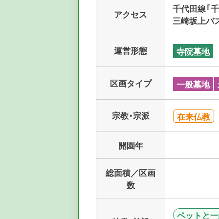
千代田線「千
アクセス
三崎坂上バ
運営形態
寺院墓地
区画タイプ
一般墓地
宗教・宗派
在来仏教
開園年
総面積／区画
数
ペットと一