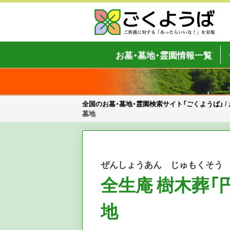
Skip
to
content
全国のお墓・墓地・霊園検索サイト「
ご供養をもっと身近に
お墓・墓地・霊園情報一覧
全国のお墓・墓地・霊園検索サイト「ごくようば」
/
墓地
ぜんしょうあん じゅもくそう
全生庵 樹木葬「
地