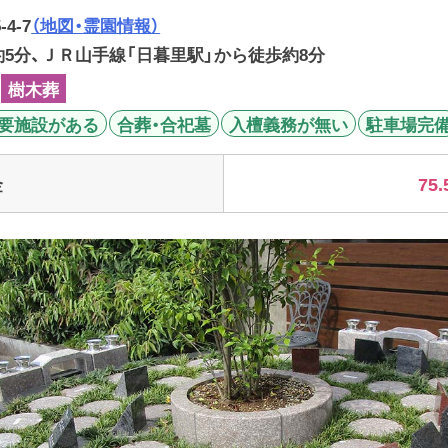
4-7
（地図・霊園情報）
5分、ＪＲ山手線「日暮里駅」から徒歩約8分
樹木葬
要施設がある
合葬・合祀墓
入檀義務が無い
駐車場完
75.
金