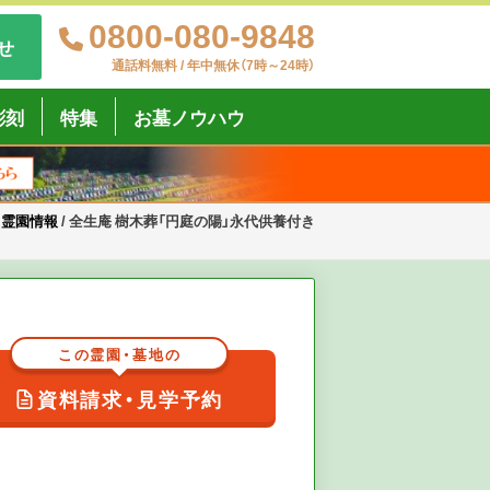
0800-080-9848
せ
通話料無料 / 年中無休（7時～24時）
彫刻
特集
お墓ノウハウ
・霊園情報
/
全生庵 樹木葬「円庭の陽」永代供養付き
この霊園・墓地の
資料請求・見学予約