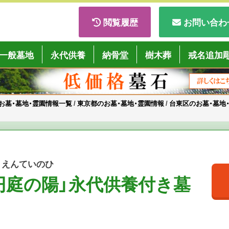
閲覧履歴
お問い合わ
ごくようば」
一般墓地
永代供養
納骨堂
樹木葬
戒名追加
お墓・墓地・霊園情報一覧
/
東京都のお墓・墓地・霊園情報
/
台東区のお墓・墓地
 えんていのひ
円庭の陽」永代供養付き墓