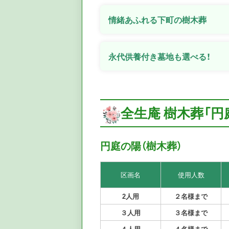
情緒あふれる下町の樹木葬
永代供養付き墓地も選べる！
全生庵 樹木葬「
円庭の陽（樹木葬）
区画名
使用人数
2人用
２名様まで
３人用
３名様まで
４人用
４名様まで