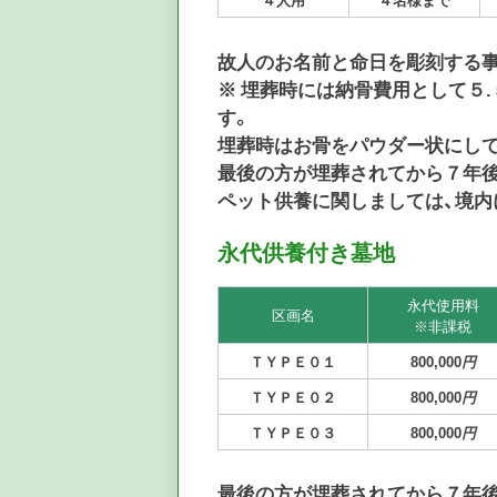
故人のお名前と命日を彫刻する
※ 埋葬時には納骨費用として５.
す。
埋葬時はお骨をパウダー状にし
最後の方が埋葬されてから７年後
ペット供養に関しましては、境内
永代供養付き墓地
永代使用料
区画名
※非課税
ＴＹＰＥ０１
800,000
円
ＴＹＰＥ０２
800,000
円
ＴＹＰＥ０３
800,000
円
最後の方が埋葬されてから７年後