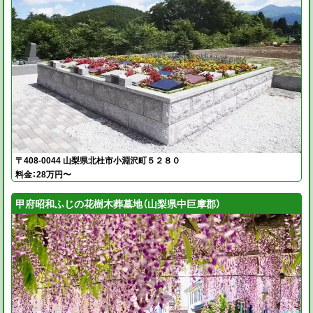
〒408-0044 山梨県北杜市小淵沢町５２８０
料金：28万円〜
甲府昭和ふじの花樹木葬墓地（山梨県中巨摩郡）