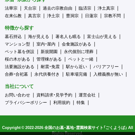
法華宗
天台宗
過去の宗教自由
臨済宗
浄土真宗
在来仏教
真言宗
浄土宗
曹洞宗
日蓮宗
宗教不問
特徴から探す
墓石持込
海が見える
著名人も眠る
富士山が見える
マンション型
室内・屋内
会食施設がある
ペット墓を併設
新規開園
永代個別に埋葬
桜の木がある
管理棟がある
ペットと一緒
法要施設がある
耐震・免震
駅から近い
バリアフリー
合葬・合祀墓
永代供養付き
駐車場完備
入檀義務が無い
当社について
お問い合わせ
資料請求・見学予約
運営会社
プライバシーポリシー
利用規約
特集
Copyright © 2022-2026 全国のお墓・墓地・霊園検索サイト「ごくようば」 All
Rights Reserved.