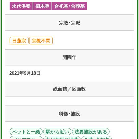
永代供養
樹木葬
合祀墓・合葬墓
宗教・宗派
日蓮宗
宗教不問
開園年
2021年9月18日
総面積／区画数
特徴・施設
ペットと一緒
駅から近い
法要施設がある