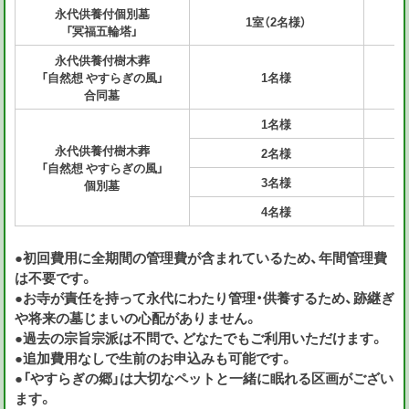
永代供養付個別墓
1室（2名様）
「冥福五輪塔」
永代供養付樹木葬
「自然想 やすらぎの風」
1名様
合同墓
1名様
永代供養付樹木葬
2名様
「自然想 やすらぎの風」
3名様
個別墓
4名様
●初回費用に全期間の管理費が含まれているため、年間管理費
は不要です。
●お寺が責任を持って永代にわたり管理・供養するため、跡継ぎ
や将来の墓じまいの心配がありません。
●過去の宗旨宗派は不問で、どなたでもご利用いただけます。
●追加費用なしで生前のお申込みも可能です。
●「やすらぎの郷」は大切なペットと一緒に眠れる区画がござい
ます。