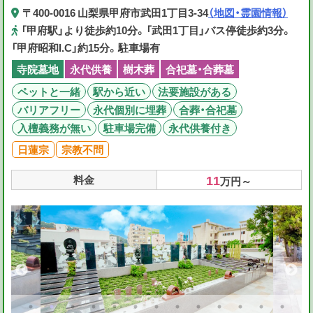
〒400-0016 山梨県甲府市武田1丁目3-34
（地図・霊園情報）
「甲府駅」より徒歩約10分。「武田1丁目」バス停徒歩約3分。
「甲府昭和I.C」約15分。駐車場有
寺院墓地
永代供養
樹木葬
合祀墓・合葬墓
ペットと一緒
駅から近い
法要施設がある
バリアフリー
永代個別に埋葬
合葬・合祀墓
入檀義務が無い
駐車場完備
永代供養付き
日蓮宗
宗教不問
11
料金
万円～