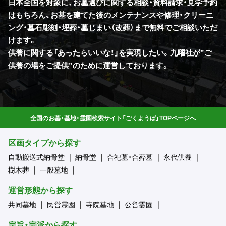
日本全国を対象に、お墓選びに関する相談・資料請求・見学予約
はもちろん、お墓を建てた後のメンテナンスや修理・クリーニ
ング・墓石彫刻・埋葬・墓じまい（改葬）まで無料でご相談いただ
けます。
供養に関する「あったらいいな！」を実現したい。九曜社が”ご
供養の場をご提供”のために運営しております。
全国のお墓・墓地・霊園検索サイト「ごくようば」TOPページへ
区画タイプから探す
自動搬送式納骨堂
納骨堂
合祀墓・合葬墓
永代供養
樹木葬
一般墓地
運営形態から探す
共同墓地
民営霊園
寺院墓地
公営霊園
宗旨・宗派から探す