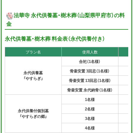
法華寺 永代供養墓・樹木葬（山梨県甲府市）の料
金
永代供養墓・樹木葬 料金表（永代供養付き）
プラン名
使用人数
目
合祀（1名様）
骨壷安置 3回忌（1名様）
永代供養墓
「やすらぎ」
骨壷安置 13回忌（1名様）
骨壷安置 永代納骨（1名様）
1名様
2名様
永代供養付個別墓
「やすらぎの郷」
3名様
4名様