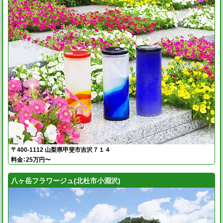
〒400-1112 山梨県甲斐市吉沢７１４
料金：25万円〜
八ヶ岳フラワージュ(北杜市小淵沢)