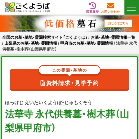
閲覧履歴
お問い合わせ
Skip
全国のお墓・墓地・霊園検索サイト「ごくようば」
ご供養をもっと身近に
to
content
全国のお墓・墓地・霊園検索サイト「ごくようば」
/
お墓・墓地・霊園情報一覧
/
山梨県のお墓・墓地・霊園情報
/
甲府市のお墓・墓地・霊園情報
/
法華寺 永代
供養墓・樹木葬（山梨県甲府市）
この霊園・墓地の
資料請求・見学予約
ほっけじ えいたいくようぼ・じゅもくそう
法華寺 永代供養墓・樹木葬（山
梨県甲府市）