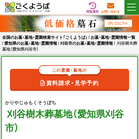
閲覧履歴
お問い合わせ
Skip
全国のお墓・墓地・霊園検索サイト「ごくようば」
ご供養をもっと身近に
to
content
全国のお墓・墓地・霊園検索サイト「ごくようば」
/
お墓・墓地・霊園情報一覧
/
愛知県のお墓・墓地・霊園情報
/
刈谷市のお墓・墓地・霊園情報
/
刈谷樹木葬
墓地（愛知県刈谷市）
この霊園・墓地の
資料請求・見学予約
かりやじゅもくそうぼち
刈谷樹木葬墓地（愛知県刈谷
市）