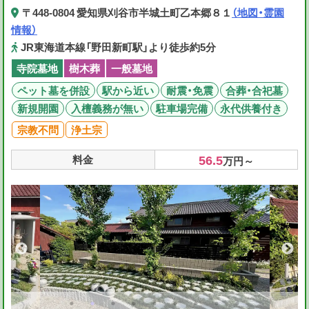
〒448-0804 愛知県刈谷市半城土町乙本郷８１
（地図・霊園
情報）
JR東海道本線「野田新町駅」より徒歩約5分
寺院墓地
樹木葬
一般墓地
ペット墓を併設
駅から近い
耐震・免震
合葬・合祀墓
新規開園
入檀義務が無い
駐車場完備
永代供養付き
宗教不問
浄土宗
56.5
料金
万円～