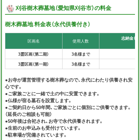
刈谷樹木葬墓地（愛知県刈谷市）の料金
樹木葬墓地 料金表（永代供養付き）
志納金（永
区画名
使用人数
3霊区画（第二期）
3
名様
まで
3霊区画（第一期）
3
名様
まで
●お寺が運営管理する樹木葬なので、永代にわたり供養され安
心です。
●ご家族ごとに一緒で土の中に安置できます。
●仏様が宿る墓石を設置します。
●ご契約日から50年間、ご家族ごとに個別にご供養できます。
（延長のご相談も可能）
●50年後は合祀され、お寺で永代供養されます。
●生前のお申込みも受付けています。
●駐車場が完備されています。