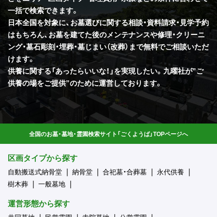
一括で検索できます。
日本全国を対象に、お墓選びに関する相談・資料請求・見学予約
はもちろん、お墓を建てた後のメンテナンスや修理・クリーニ
ング・墓石彫刻・埋葬・墓じまい（改葬）まで無料でご相談いただ
けます。
供養に関する「あったらいいな！」を実現したい。九曜社が”ご
供養の場をご提供”のために運営しております。
全国のお墓・墓地・霊園検索サイト「ごくようば」TOPページへ
区画タイプから探す
自動搬送式納骨堂
納骨堂
合祀墓・合葬墓
永代供養
樹木葬
一般墓地
運営形態から探す
共同墓地
民営霊園
寺院墓地
公営霊園