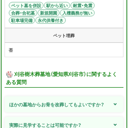
ペット墓を併設
駅から近い
耐震・免震
合葬・合祀墓
新規開園
入檀義務が無い
駐車場完備
永代供養付き
ペット埋葬
否
刈谷樹木葬墓地（愛知県刈谷市）に関するよく
ある質問
ほかの墓地からお骨を改葬してもよいですか？
実際に見学することは可能ですか？