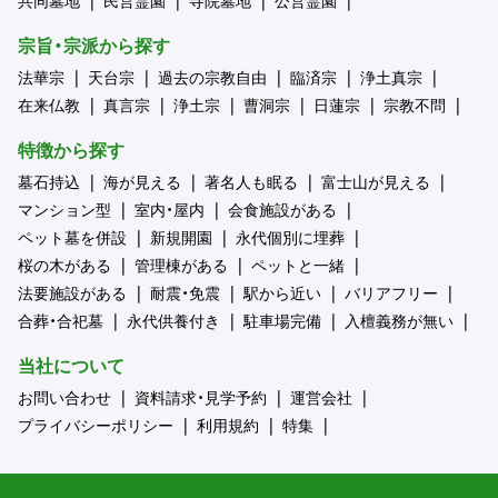
宗旨・宗派から探す
法華宗
天台宗
過去の宗教自由
臨済宗
浄土真宗
在来仏教
真言宗
浄土宗
曹洞宗
日蓮宗
宗教不問
特徴から探す
墓石持込
海が見える
著名人も眠る
富士山が見える
マンション型
室内・屋内
会食施設がある
ペット墓を併設
新規開園
永代個別に埋葬
桜の木がある
管理棟がある
ペットと一緒
法要施設がある
耐震・免震
駅から近い
バリアフリー
合葬・合祀墓
永代供養付き
駐車場完備
入檀義務が無い
当社について
お問い合わせ
資料請求・見学予約
運営会社
プライバシーポリシー
利用規約
特集