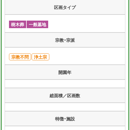
区画タイプ
樹木葬
一般墓地
宗教・宗派
宗教不問
浄土宗
開園年
総面積／区画数
特徴・施設