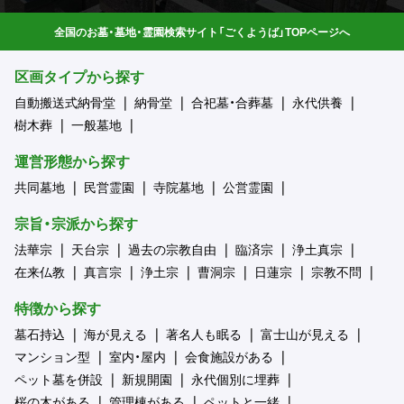
全国のお墓・墓地・霊園検索サイト「ごくようば」TOPページへ
区画タイプから探す
自動搬送式納骨堂
納骨堂
合祀墓・合葬墓
永代供養
樹木葬
一般墓地
運営形態から探す
共同墓地
民営霊園
寺院墓地
公営霊園
宗旨・宗派から探す
法華宗
天台宗
過去の宗教自由
臨済宗
浄土真宗
在来仏教
真言宗
浄土宗
曹洞宗
日蓮宗
宗教不問
特徴から探す
墓石持込
海が見える
著名人も眠る
富士山が見える
マンション型
室内・屋内
会食施設がある
ペット墓を併設
新規開園
永代個別に埋葬
桜の木がある
管理棟がある
ペットと一緒