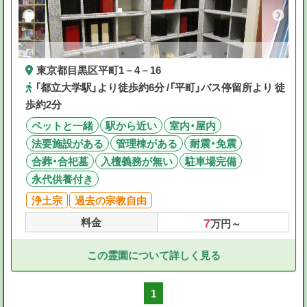
東京都目黒区平町1－4－16
「都立大学駅」より徒歩約6分 /「平町」バス停留所より 徒
歩約2分
ペットと一緒
駅から近い
室内・屋内
法要施設がある
管理棟がある
耐震・免震
合葬・合祀墓
入檀義務が無い
駐車場完備
永代供養付き
浄土宗
過去の宗教自由
7
料金
万円～
この霊園について詳しく見る
1