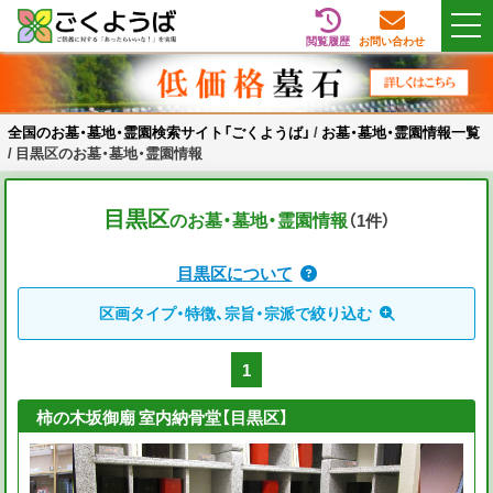
閲覧履歴
お問い合わせ
Skip
全国のお墓・墓地・霊園検索サイト「ごくようば」
ご供養をもっと身近に
to
content
全国のお墓・墓地・霊園検索サイト「ごくようば」
/
お墓・墓地・霊園情報一覧
/
目黒区のお墓・墓地・霊園情報
目黒区
のお墓・墓地・霊園情報
（1
件
）
目黒区について
区画タイプ・特徴、宗旨・宗派で絞り込む
1
柿の木坂御廟 室内納骨堂【目黒区】