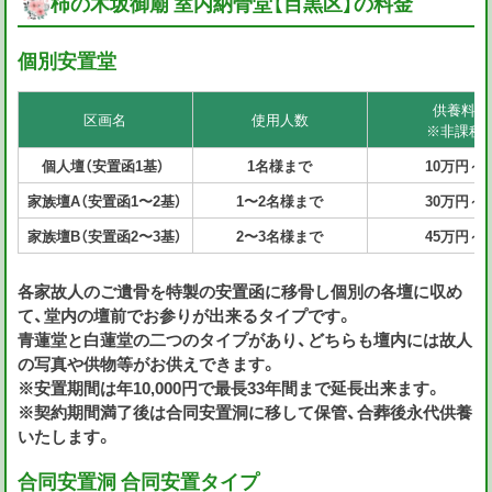
柿の木坂御廟 室内納骨堂【目黒区】の料金
個別安置堂
供養料
区画名
使用人数
※非課税
個人壇（安置函1基）
1名様まで
10万円～
家族壇A（安置函1〜2基）
1〜2名様まで
30万円～
家族壇B（安置函2〜3基）
2〜3名様まで
45万円～
各家故人のご遺骨を特製の安置函に移骨し個別の各壇に収め
て、堂内の壇前でお参りが出来るタイプです。
青蓮堂と白蓮堂の二つのタイプがあり、どちらも壇内には故人
の写真や供物等がお供えできます。
※安置期間は年10,000円で最長33年間まで延長出来ます。
※契約期間満了後は合同安置洞に移して保管、合葬後永代供養
いたします。
合同安置洞
合同安置
タイプ