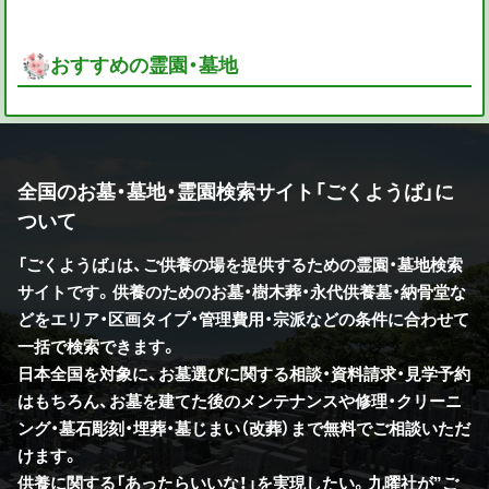
おすすめの霊園・墓地
全国のお墓・墓地・霊園検索サイト「ごくようば」に
ついて
「ごくようば」は、ご供養の場を提供するための霊園・墓地検索
サイトです。供養のためのお墓・樹木葬・永代供養墓・納骨堂な
どをエリア・区画タイプ・管理費用・宗派などの条件に合わせて
一括で検索できます。
日本全国を対象に、お墓選びに関する相談・資料請求・見学予約
はもちろん、お墓を建てた後のメンテナンスや修理・クリーニ
ング・墓石彫刻・埋葬・墓じまい（改葬）まで無料でご相談いただ
けます。
供養に関する「あったらいいな！」を実現したい。九曜社が”ご