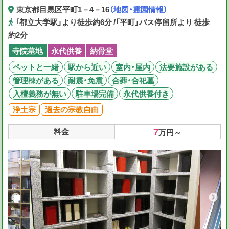
東京都目黒区平町1－4－16
（地図・霊園情報）
「都立大学駅」より徒歩約6分 /「平町」バス停留所より 徒歩
約2分
寺院墓地
永代供養
納骨堂
ペットと一緒
駅から近い
室内・屋内
法要施設がある
管理棟がある
耐震・免震
合葬・合祀墓
入檀義務が無い
駐車場完備
永代供養付き
浄土宗
過去の宗教自由
7
料金
万円～