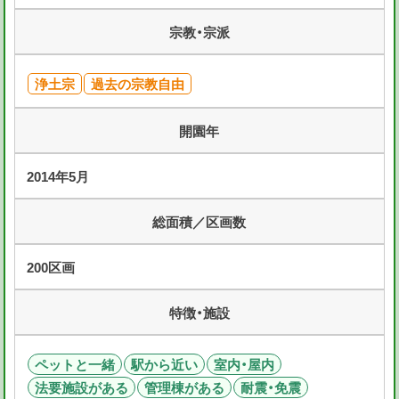
宗教・宗派
浄土宗
過去の宗教自由
開園年
2014年5月
総面積／区画数
200区画
特徴・施設
ペットと一緒
駅から近い
室内・屋内
法要施設がある
管理棟がある
耐震・免震