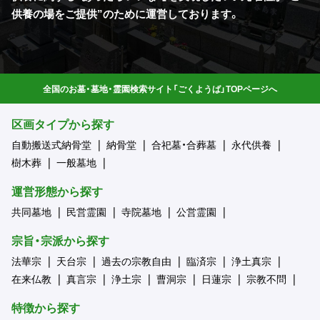
供養の場をご提供”のために運営しております。
全国のお墓・墓地・霊園検索サイト「ごくようば」TOPページへ
区画タイプから探す
自動搬送式納骨堂
納骨堂
合祀墓・合葬墓
永代供養
樹木葬
一般墓地
運営形態から探す
共同墓地
民営霊園
寺院墓地
公営霊園
宗旨・宗派から探す
法華宗
天台宗
過去の宗教自由
臨済宗
浄土真宗
在来仏教
真言宗
浄土宗
曹洞宗
日蓮宗
宗教不問
特徴から探す