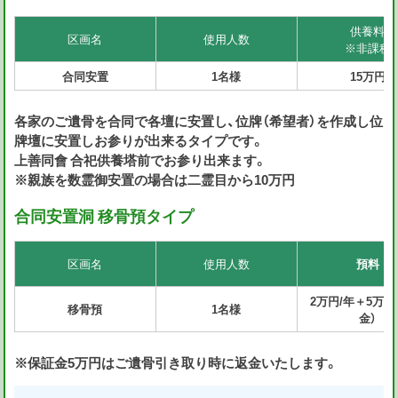
供養料
区画名
使用人数
※非課税
合同安置
1名様
15万円
各家のご遺骨を合同で各壇に安置し、位牌（希望者）を作成し位
牌壇に安置しお参りが出来るタイプです。
上善同會 合祀供養塔前でお参り出来ます。
※親族を数霊御安置の場合は二霊目から10万円
合同安置洞
移骨預タイプ
区画名
使用人数
預料
2万円/年＋5万円
移骨預
1名様
金）
※保証金5万円はご遺骨引き取り時に返金いたします。