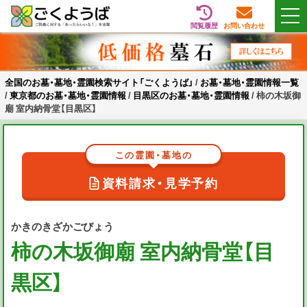
閲覧履歴
お問い合わせ
Skip
全国のお墓・墓地・霊園検索サイト「ごくようば」
ご供養をもっと身近に
to
content
全国のお墓・墓地・霊園検索サイト「ごくようば」
/
お墓・墓地・霊園情報一覧
/
東京都のお墓・墓地・霊園情報
/
目黒区のお墓・墓地・霊園情報
/
柿の木坂御
廟 室内納骨堂【目黒区】
この霊園・墓地の
資料請求・見学予約
かきのきざかごびょう
柿の木坂御廟 室内納骨堂【目
黒区】