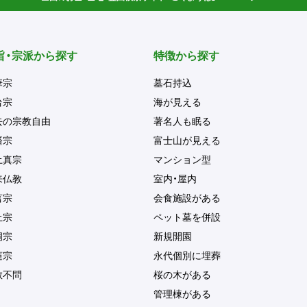
旨・宗派から探す
特徴から探す
華宗
墓石持込
台宗
海が見える
去の宗教自由
著名人も眠る
済宗
富士山が見える
土真宗
マンション型
来仏教
室内・屋内
言宗
会食施設がある
土宗
ペット墓を併設
洞宗
新規開園
蓮宗
永代個別に埋葬
教不問
桜の木がある
管理棟がある