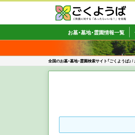
Skip
to
content
全国のお墓・墓地・霊園検索サイト「
ご供養をもっと身近に
お墓・墓地・霊園情報一覧
全国のお墓・墓地・霊園検索サイト「ごくようば」
/