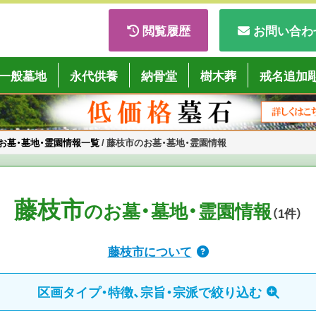
閲覧履歴
お問い合わ
ごくようば」
一般墓地
永代供養
納骨堂
樹木葬
戒名追加
お墓・墓地・霊園情報一覧
/
藤枝市のお墓・墓地・霊園情報
藤枝市
のお墓・墓地・霊園情報
（1
件
）
藤枝市について
区画タイプ・特徴、宗旨・宗派で絞り込む