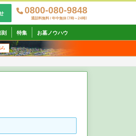
0800-080-9848
せ
通話料無料 / 年中無休（7時～24時）
彫刻
特集
お墓ノウハウ