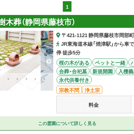
1
樹木葬（静岡県藤枝市）
〒421-1121 静岡県藤枝市岡部町
JR東海道本線「焼津駅」から車
停 徒歩5分
桜の木がある
ペットと一緒
合葬・合祀墓
新規開園
入檀義
永代供養付き
宗教不問
浄土宗
料金
この霊園について詳しく見る