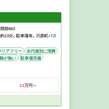
岡部663
で約13分。駐車場有。川原町バス
バリアフリー
永代個別に埋葬
務が無い
駐車場完備
11
万円～