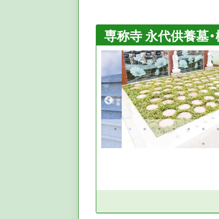
専称寺 永代供養墓・