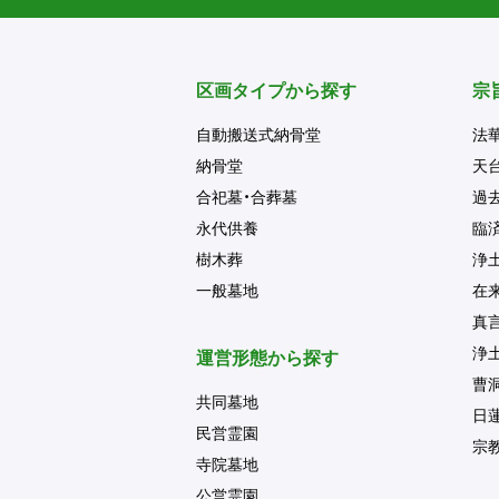
区画タイプから探す
宗
自動搬送式納骨堂
法
納骨堂
天
合祀墓・合葬墓
過
永代供養
臨
樹木葬
浄
一般墓地
在
真
浄
運営形態から探す
曹
共同墓地
日
民営霊園
宗
寺院墓地
公営霊園